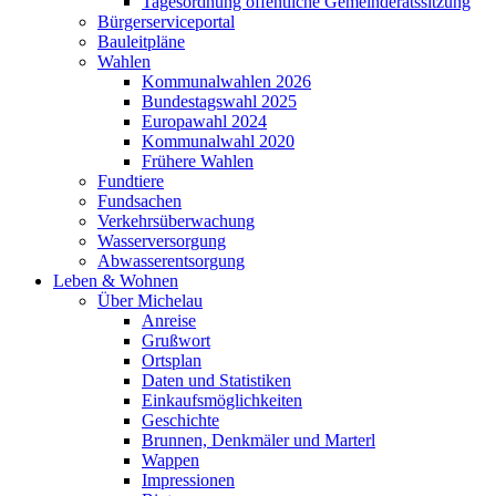
Tagesordnung öffentliche Gemeinderatssitzung
Bürgerserviceportal
Bauleitpläne
Wahlen
Kommunalwahlen 2026
Bundestagswahl 2025
Europawahl 2024
Kommunalwahl 2020
Frühere Wahlen
Fundtiere
Fundsachen
Verkehrsüberwachung
Wasserversorgung
Abwasserentsorgung
Leben & Wohnen
Über Michelau
Anreise
Grußwort
Ortsplan
Daten und Statistiken
Einkaufsmöglichkeiten
Geschichte
Brunnen, Denkmäler und Marterl
Wappen
Impressionen