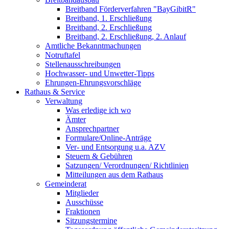
Breitband Förderverfahren "BayGibitR"
Breitband, 1. Erschließung
Breitband, 2. Erschließung
Breitband, 2. Erschließung, 2. Anlauf
Amtliche Bekanntmachungen
Notruftafel
Stellenausschreibungen
Hochwasser- und Unwetter-Tipps
Ehrungen-Ehrungsvorschläge
Rathaus & Service
Verwaltung
Was erledige ich wo
Ämter
Ansprechpartner
Formulare/Online-Anträge
Ver- und Entsorgung u.a. AZV
Steuern & Gebühren
Satzungen/ Verordnungen/ Richtlinien
Mitteilungen aus dem Rathaus
Gemeinderat
Mitglieder
Ausschüsse
Fraktionen
Sitzungstermine