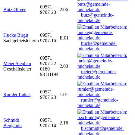
09571
Butz Oliver
2.06
9707-20
butz@gemeinde-
michelau.de
Hucke Birgit
09571
E.01
Sachgebietsleiterin
9707-16
hucke@gemeinde-
michelau.de
09571
Meier Stephan
9707-22
2.03
Geschäftsleiter
0160
meier@gemeinde-
93111194
michelau.de
09571
Rumler Lukas
1.01
9707-23
rumler@gemeinde-
michelau.de
Schmidt
09571
2.16
Benjamin
9707-14
b.schmidt@gemeinde-
michelau.de