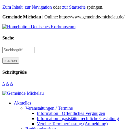
Zum Inhalt
,
zur Navigation
oder
zur Startseite
springen.
Gemeinde Michelau
| Online: https://www.gemeinde-michelau.de/
Suche
suchen
Schriftgröße
A
A
A
Aktuelles
Veranstaltungen / Termine
Information - Öffentliches Vergnügen
Information - gaststättenrechtliche Gestattung
Vereine Terminerfassung (Anmeldung)
Breitbandausbau