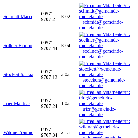
09571
Schmidt Maria
E.02
9707-21
schmidt@gemeinde-
michelau.de
09571
Söllner Florian
E.04
9707-44
soellner@gemeinde-
michelau.de
09571
Stöckert Saskia
2.02
9707-12
stoeckert@gemeinde-
michelau.de
09571
Trier Matthias
1.02
9707-24
trier@gemeinde-
michelau.de
09571
Wildner Yannic
2.13
9707-34
wildner@gemeinde-