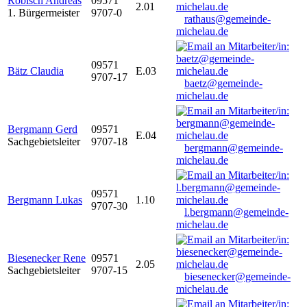
Robisch Andreas
09571
2.01
1. Bürgermeister
9707-0
rathaus@gemeinde-
michelau.de
09571
Bätz Claudia
E.03
9707-17
baetz@gemeinde-
michelau.de
Bergmann Gerd
09571
E.04
Sachgebietsleiter
9707-18
bergmann@gemeinde-
michelau.de
09571
Bergmann Lukas
1.10
9707-30
l.bergmann@gemeinde-
michelau.de
Biesenecker Rene
09571
2.05
Sachgebietsleiter
9707-15
biesenecker@gemeinde-
michelau.de