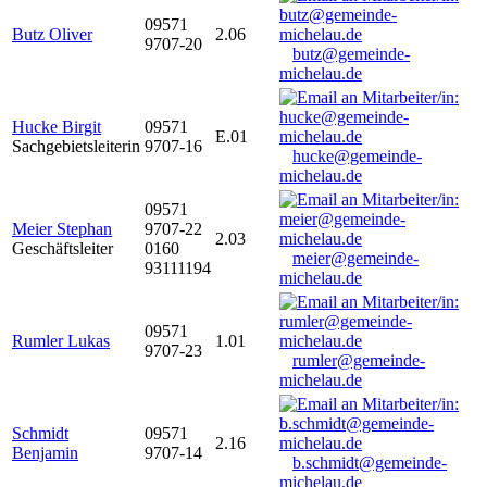
09571
Butz Oliver
2.06
9707-20
butz@gemeinde-
michelau.de
Hucke Birgit
09571
E.01
Sachgebietsleiterin
9707-16
hucke@gemeinde-
michelau.de
09571
Meier Stephan
9707-22
2.03
Geschäftsleiter
0160
meier@gemeinde-
93111194
michelau.de
09571
Rumler Lukas
1.01
9707-23
rumler@gemeinde-
michelau.de
Schmidt
09571
2.16
Benjamin
9707-14
b.schmidt@gemeinde-
michelau.de