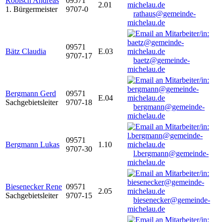
Robisch Andreas
09571
2.01
1. Bürgermeister
9707-0
rathaus@gemeinde-
michelau.de
09571
Bätz Claudia
E.03
9707-17
baetz@gemeinde-
michelau.de
Bergmann Gerd
09571
E.04
Sachgebietsleiter
9707-18
bergmann@gemeinde-
michelau.de
09571
Bergmann Lukas
1.10
9707-30
l.bergmann@gemeinde-
michelau.de
Biesenecker Rene
09571
2.05
Sachgebietsleiter
9707-15
biesenecker@gemeinde-
michelau.de