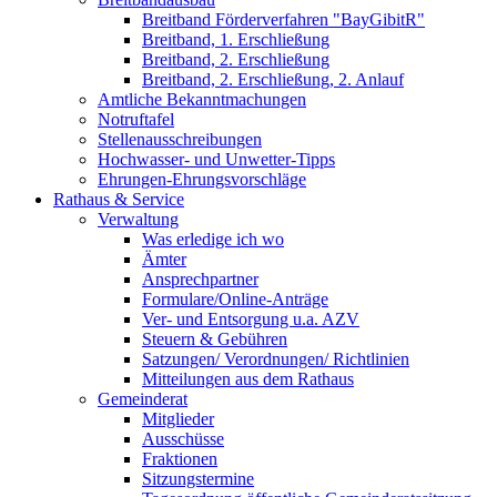
Breitband Förderverfahren "BayGibitR"
Breitband, 1. Erschließung
Breitband, 2. Erschließung
Breitband, 2. Erschließung, 2. Anlauf
Amtliche Bekanntmachungen
Notruftafel
Stellenausschreibungen
Hochwasser- und Unwetter-Tipps
Ehrungen-Ehrungsvorschläge
Rathaus & Service
Verwaltung
Was erledige ich wo
Ämter
Ansprechpartner
Formulare/Online-Anträge
Ver- und Entsorgung u.a. AZV
Steuern & Gebühren
Satzungen/ Verordnungen/ Richtlinien
Mitteilungen aus dem Rathaus
Gemeinderat
Mitglieder
Ausschüsse
Fraktionen
Sitzungstermine