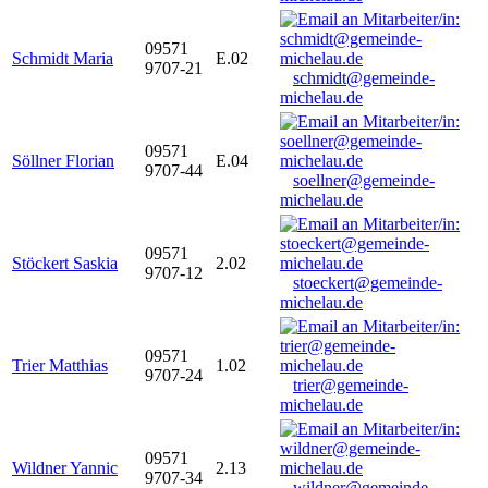
09571
Schmidt Maria
E.02
9707-21
schmidt@gemeinde-
michelau.de
09571
Söllner Florian
E.04
9707-44
soellner@gemeinde-
michelau.de
09571
Stöckert Saskia
2.02
9707-12
stoeckert@gemeinde-
michelau.de
09571
Trier Matthias
1.02
9707-24
trier@gemeinde-
michelau.de
09571
Wildner Yannic
2.13
9707-34
wildner@gemeinde-