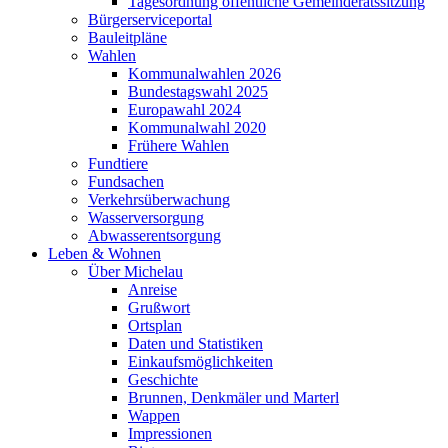
Tagesordnung öffentliche Gemeinderatssitzung
Bürgerserviceportal
Bauleitpläne
Wahlen
Kommunalwahlen 2026
Bundestagswahl 2025
Europawahl 2024
Kommunalwahl 2020
Frühere Wahlen
Fundtiere
Fundsachen
Verkehrsüberwachung
Wasserversorgung
Abwasserentsorgung
Leben & Wohnen
Über Michelau
Anreise
Grußwort
Ortsplan
Daten und Statistiken
Einkaufsmöglichkeiten
Geschichte
Brunnen, Denkmäler und Marterl
Wappen
Impressionen