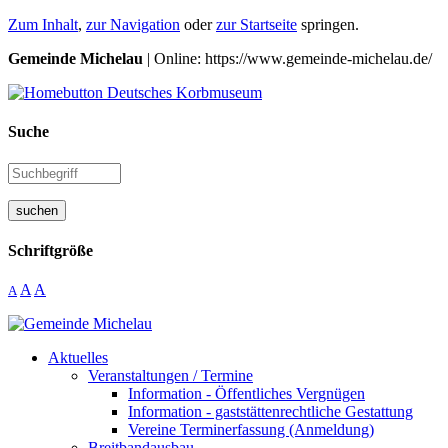
Zum Inhalt
,
zur Navigation
oder
zur Startseite
springen.
Gemeinde Michelau
| Online: https://www.gemeinde-michelau.de/
Suche
suchen
Schriftgröße
A
A
A
Aktuelles
Veranstaltungen / Termine
Information - Öffentliches Vergnügen
Information - gaststättenrechtliche Gestattung
Vereine Terminerfassung (Anmeldung)
Breitbandausbau