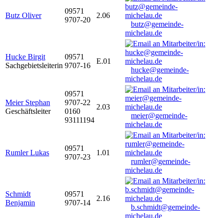
09571
Butz Oliver
2.06
9707-20
butz@gemeinde-
michelau.de
Hucke Birgit
09571
E.01
Sachgebietsleiterin
9707-16
hucke@gemeinde-
michelau.de
09571
Meier Stephan
9707-22
2.03
Geschäftsleiter
0160
meier@gemeinde-
93111194
michelau.de
09571
Rumler Lukas
1.01
9707-23
rumler@gemeinde-
michelau.de
Schmidt
09571
2.16
Benjamin
9707-14
b.schmidt@gemeinde-
michelau.de