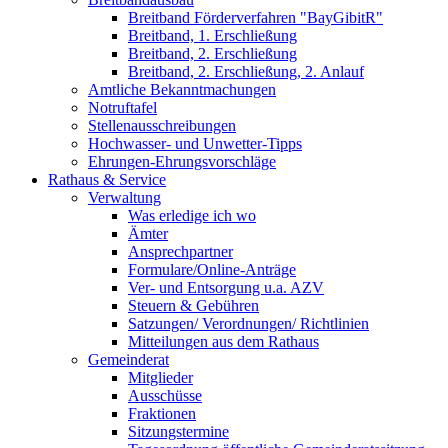
Breitband Förderverfahren "BayGibitR"
Breitband, 1. Erschließung
Breitband, 2. Erschließung
Breitband, 2. Erschließung, 2. Anlauf
Amtliche Bekanntmachungen
Notruftafel
Stellenausschreibungen
Hochwasser- und Unwetter-Tipps
Ehrungen-Ehrungsvorschläge
Rathaus & Service
Verwaltung
Was erledige ich wo
Ämter
Ansprechpartner
Formulare/Online-Anträge
Ver- und Entsorgung u.a. AZV
Steuern & Gebühren
Satzungen/ Verordnungen/ Richtlinien
Mitteilungen aus dem Rathaus
Gemeinderat
Mitglieder
Ausschüsse
Fraktionen
Sitzungstermine