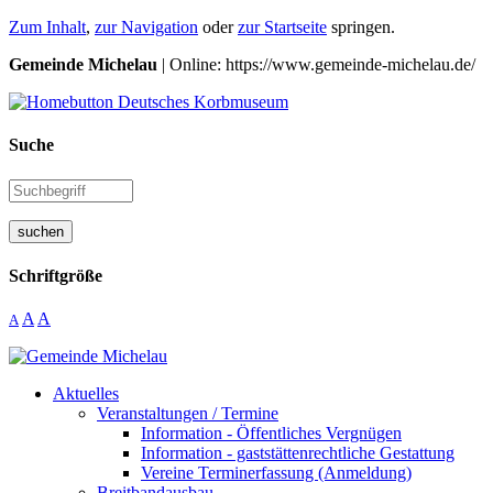
Zum Inhalt
,
zur Navigation
oder
zur Startseite
springen.
Gemeinde Michelau
| Online: https://www.gemeinde-michelau.de/
Suche
suchen
Schriftgröße
A
A
A
Aktuelles
Veranstaltungen / Termine
Information - Öffentliches Vergnügen
Information - gaststättenrechtliche Gestattung
Vereine Terminerfassung (Anmeldung)
Breitbandausbau