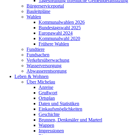
Tagesordnung öffentliche Gemeinderatssitzung
Bürgerserviceportal
Bauleitpläne
Wahlen
Kommunalwahlen 2026
Bundestagswahl 2025
Europawahl 2024
Kommunalwahl 2020
Frühere Wahlen
Fundtiere
Fundsachen
Verkehrsüberwachung
Wasserversorgung
Abwasserentsorgung
Leben & Wohnen
Über Michelau
Anreise
Grußwort
Ortsplan
Daten und Statistiken
Einkaufsmöglichkeiten
Geschichte
Brunnen, Denkmäler und Marterl
Wappen
Impressionen