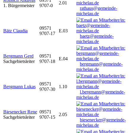
Robisch Andreas
09571
2.01
1. Bürgermeister
9707-0
rathaus@gemeinde-
michelau.de
09571
Bätz Claudia
E.03
9707-17
baetz@gemeinde-
michelau.de
Bergmann Gerd
09571
E.04
Sachgebietsleiter
9707-18
bergmann@gemeinde-
michelau.de
09571
Bergmann Lukas
1.10
9707-30
l.bergmann@gemeinde-
michelau.de
Biesenecker Rene
09571
2.05
Sachgebietsleiter
9707-15
biesenecker@gemeinde-
michelau.de