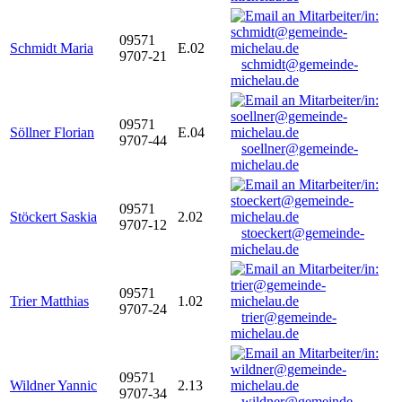
09571
Schmidt Maria
E.02
9707-21
schmidt@gemeinde-
michelau.de
09571
Söllner Florian
E.04
9707-44
soellner@gemeinde-
michelau.de
09571
Stöckert Saskia
2.02
9707-12
stoeckert@gemeinde-
michelau.de
09571
Trier Matthias
1.02
9707-24
trier@gemeinde-
michelau.de
09571
Wildner Yannic
2.13
9707-34
wildner@gemeinde-