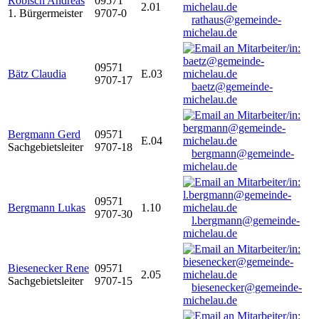
Robisch Andreas
09571
2.01
1. Bürgermeister
9707-0
rathaus@gemeinde-
michelau.de
09571
Bätz Claudia
E.03
9707-17
baetz@gemeinde-
michelau.de
Bergmann Gerd
09571
E.04
Sachgebietsleiter
9707-18
bergmann@gemeinde-
michelau.de
09571
Bergmann Lukas
1.10
9707-30
l.bergmann@gemeinde-
michelau.de
Biesenecker Rene
09571
2.05
Sachgebietsleiter
9707-15
biesenecker@gemeinde-
michelau.de