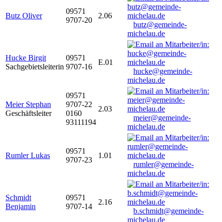
09571
Butz Oliver
2.06
9707-20
butz@gemeinde-
michelau.de
Hucke Birgit
09571
E.01
Sachgebietsleiterin
9707-16
hucke@gemeinde-
michelau.de
09571
Meier Stephan
9707-22
2.03
Geschäftsleiter
0160
meier@gemeinde-
93111194
michelau.de
09571
Rumler Lukas
1.01
9707-23
rumler@gemeinde-
michelau.de
Schmidt
09571
2.16
Benjamin
9707-14
b.schmidt@gemeinde-
michelau.de