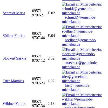
09571
Schmidt Maria
E.02
9707-21
schmidt@gemeinde-
michelau.de
09571
Söllner Florian
E.04
9707-44
soellner@gemeinde-
michelau.de
09571
Stöckert Saskia
2.02
9707-12
stoeckert@gemeinde-
michelau.de
09571
Trier Matthias
1.02
9707-24
trier@gemeinde-
michelau.de
09571
Wildner Yannic
2.13
9707-34
wildner@gemeinde-