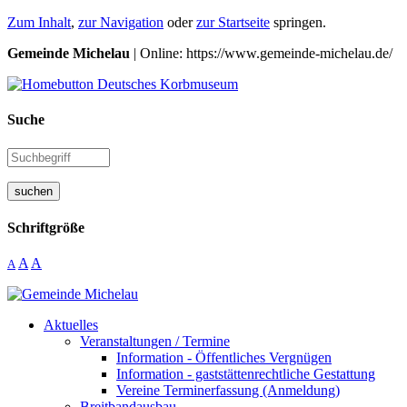
Zum Inhalt
,
zur Navigation
oder
zur Startseite
springen.
Gemeinde Michelau
| Online: https://www.gemeinde-michelau.de/
Suche
suchen
Schriftgröße
A
A
A
Aktuelles
Veranstaltungen / Termine
Information - Öffentliches Vergnügen
Information - gaststättenrechtliche Gestattung
Vereine Terminerfassung (Anmeldung)
Breitbandausbau