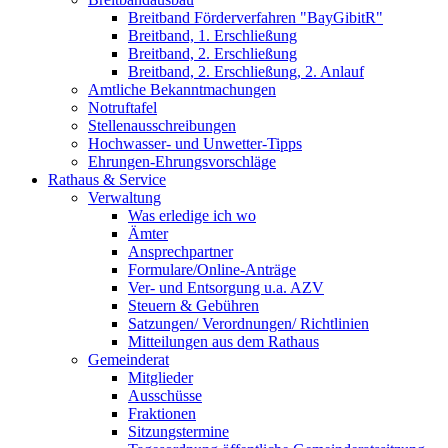
Breitband Förderverfahren "BayGibitR"
Breitband, 1. Erschließung
Breitband, 2. Erschließung
Breitband, 2. Erschließung, 2. Anlauf
Amtliche Bekanntmachungen
Notruftafel
Stellenausschreibungen
Hochwasser- und Unwetter-Tipps
Ehrungen-Ehrungsvorschläge
Rathaus & Service
Verwaltung
Was erledige ich wo
Ämter
Ansprechpartner
Formulare/Online-Anträge
Ver- und Entsorgung u.a. AZV
Steuern & Gebühren
Satzungen/ Verordnungen/ Richtlinien
Mitteilungen aus dem Rathaus
Gemeinderat
Mitglieder
Ausschüsse
Fraktionen
Sitzungstermine