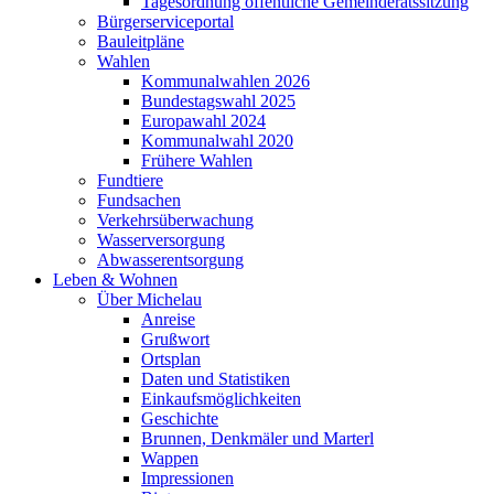
Tagesordnung öffentliche Gemeinderatssitzung
Bürgerserviceportal
Bauleitpläne
Wahlen
Kommunalwahlen 2026
Bundestagswahl 2025
Europawahl 2024
Kommunalwahl 2020
Frühere Wahlen
Fundtiere
Fundsachen
Verkehrsüberwachung
Wasserversorgung
Abwasserentsorgung
Leben & Wohnen
Über Michelau
Anreise
Grußwort
Ortsplan
Daten und Statistiken
Einkaufsmöglichkeiten
Geschichte
Brunnen, Denkmäler und Marterl
Wappen
Impressionen