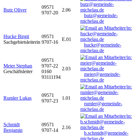
09571
Butz Oliver
2.06
9707-20
butz@gemeinde-
michelau.de
Hucke Birgit
09571
E.01
Sachgebietsleiterin
9707-16
hucke@gemeinde-
michelau.de
09571
Meier Stephan
9707-22
2.03
Geschäftsleiter
0160
meier@gemeinde-
93111194
michelau.de
09571
Rumler Lukas
1.01
9707-23
rumler@gemeinde-
michelau.de
Schmidt
09571
2.16
Benjamin
9707-14
b.schmidt@gemeinde-
michelau.de