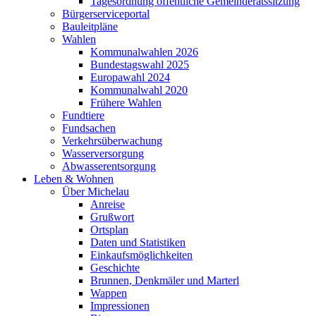
Tagesordnung öffentliche Gemeinderatssitzung
Bürgerserviceportal
Bauleitpläne
Wahlen
Kommunalwahlen 2026
Bundestagswahl 2025
Europawahl 2024
Kommunalwahl 2020
Frühere Wahlen
Fundtiere
Fundsachen
Verkehrsüberwachung
Wasserversorgung
Abwasserentsorgung
Leben & Wohnen
Über Michelau
Anreise
Grußwort
Ortsplan
Daten und Statistiken
Einkaufsmöglichkeiten
Geschichte
Brunnen, Denkmäler und Marterl
Wappen
Impressionen