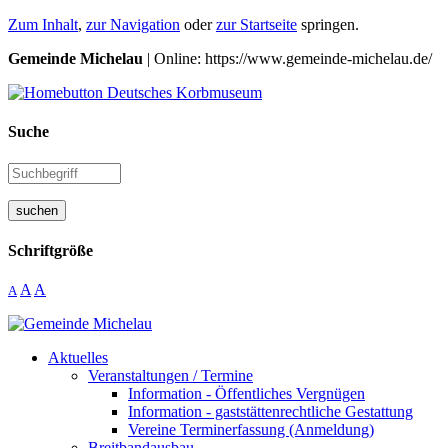
Zum Inhalt
,
zur Navigation
oder
zur Startseite
springen.
Gemeinde Michelau
| Online: https://www.gemeinde-michelau.de/
Suche
suchen
Schriftgröße
A
A
A
Aktuelles
Veranstaltungen / Termine
Information - Öffentliches Vergnügen
Information - gaststättenrechtliche Gestattung
Vereine Terminerfassung (Anmeldung)
Breitbandausbau