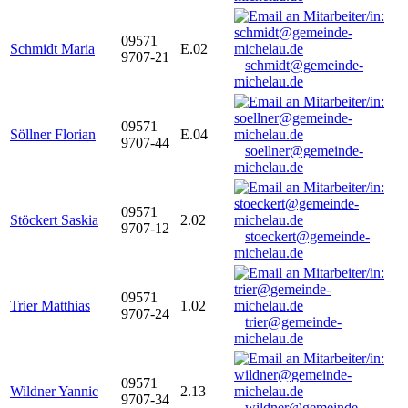
09571
Schmidt Maria
E.02
9707-21
schmidt@gemeinde-
michelau.de
09571
Söllner Florian
E.04
9707-44
soellner@gemeinde-
michelau.de
09571
Stöckert Saskia
2.02
9707-12
stoeckert@gemeinde-
michelau.de
09571
Trier Matthias
1.02
9707-24
trier@gemeinde-
michelau.de
09571
Wildner Yannic
2.13
9707-34
wildner@gemeinde-