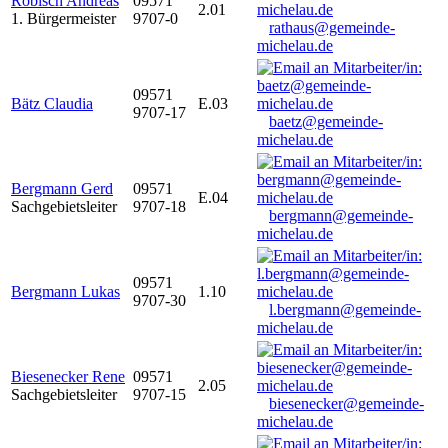
Robisch Andreas
09571
2.01
1. Bürgermeister
9707-0
rathaus@gemeinde-
michelau.de
09571
Bätz Claudia
E.03
9707-17
baetz@gemeinde-
michelau.de
Bergmann Gerd
09571
E.04
Sachgebietsleiter
9707-18
bergmann@gemeinde-
michelau.de
09571
Bergmann Lukas
1.10
9707-30
l.bergmann@gemeinde-
michelau.de
Biesenecker Rene
09571
2.05
Sachgebietsleiter
9707-15
biesenecker@gemeinde-
michelau.de