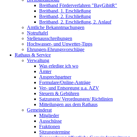
Breitband Förderverfahren "BayGibitR"
Breitband, 1. Erschließung
Breitband, 2. Erschließung
Breitband, 2. Erschließung, 2. Anlauf
Amtliche Bekanntmachungen
Notruftafel
Stellenausschreibungen
Hochwasser- und Unwetter-Tipps
Ehrungen-Ehrungsvorschläge
Rathaus & Service
Verwaltung
Was erledige ich wo
Ämter
Ansprechpartner
Formulare/Online-Anträge
Ver- und Entsorgung u.a. AZV
Steuern & Gebühren
Satzungen/ Verordnungen/ Richtlinien
Mitteilungen aus dem Rathaus
Gemeinderat
Mitglieder
Ausschüsse
Fraktionen
Sitzungstermine