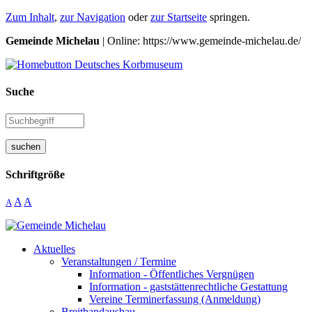
Zum Inhalt
,
zur Navigation
oder
zur Startseite
springen.
Gemeinde Michelau
| Online: https://www.gemeinde-michelau.de/
Suche
suchen
Schriftgröße
A
A
A
Aktuelles
Veranstaltungen / Termine
Information - Öffentliches Vergnügen
Information - gaststättenrechtliche Gestattung
Vereine Terminerfassung (Anmeldung)
Breitbandausbau