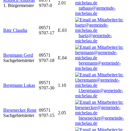
Robisch Andreas
09571
2.01
1. Bürgermeister
9707-0
rathaus@gemeinde-
michelau.de
09571
Bätz Claudia
E.03
9707-17
baetz@gemeinde-
michelau.de
Bergmann Gerd
09571
E.04
Sachgebietsleiter
9707-18
bergmann@gemeinde-
michelau.de
09571
Bergmann Lukas
1.10
9707-30
l.bergmann@gemeinde-
michelau.de
Biesenecker Rene
09571
2.05
Sachgebietsleiter
9707-15
biesenecker@gemeinde-
michelau.de