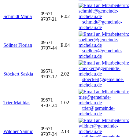
09571
Schmidt Maria
E.02
9707-21
schmidt@gemeinde-
michelau.de
09571
Söllner Florian
E.04
9707-44
soellner@gemeinde-
michelau.de
09571
Stöckert Saskia
2.02
9707-12
stoeckert@gemeinde-
michelau.de
09571
Trier Matthias
1.02
9707-24
trier@gemeinde-
michelau.de
09571
Wildner Yannic
2.13
9707-34
wildner@gemeinde-