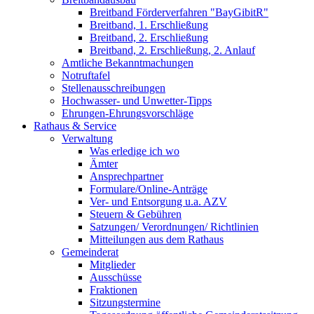
Breitband Förderverfahren "BayGibitR"
Breitband, 1. Erschließung
Breitband, 2. Erschließung
Breitband, 2. Erschließung, 2. Anlauf
Amtliche Bekanntmachungen
Notruftafel
Stellenausschreibungen
Hochwasser- und Unwetter-Tipps
Ehrungen-Ehrungsvorschläge
Rathaus & Service
Verwaltung
Was erledige ich wo
Ämter
Ansprechpartner
Formulare/Online-Anträge
Ver- und Entsorgung u.a. AZV
Steuern & Gebühren
Satzungen/ Verordnungen/ Richtlinien
Mitteilungen aus dem Rathaus
Gemeinderat
Mitglieder
Ausschüsse
Fraktionen
Sitzungstermine