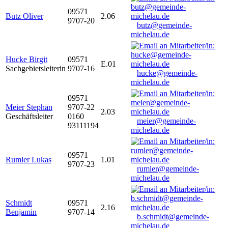
09571
Butz Oliver
2.06
9707-20
butz@gemeinde-
michelau.de
Hucke Birgit
09571
E.01
Sachgebietsleiterin
9707-16
hucke@gemeinde-
michelau.de
09571
Meier Stephan
9707-22
2.03
Geschäftsleiter
0160
meier@gemeinde-
93111194
michelau.de
09571
Rumler Lukas
1.01
9707-23
rumler@gemeinde-
michelau.de
Schmidt
09571
2.16
Benjamin
9707-14
b.schmidt@gemeinde-
michelau.de