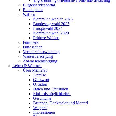
Tagesordnung öffentliche Gemeinderatssitzung
Bürgerserviceportal
Bauleitpläne
Wahlen
Kommunalwahlen 2026
Bundestagswahl 2025
Europawahl 2024
Kommunalwahl 2020
Frühere Wahlen
Fundtiere
Fundsachen
Verkehrsüberwachung
Wasserversorgung
Abwasserentsorgung
Leben & Wohnen
Über Michelau
Anreise
Grußwort
Ortsplan
Daten und Statistiken
Einkaufsmöglichkeiten
Geschichte
Brunnen, Denkmäler und Marterl
Wappen
Impressionen