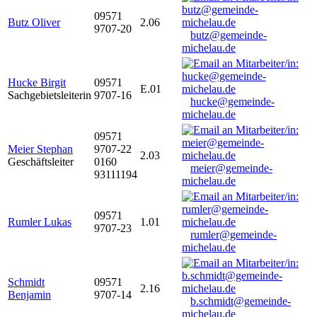
09571
Butz Oliver
2.06
9707-20
butz@gemeinde-
michelau.de
Hucke Birgit
09571
E.01
Sachgebietsleiterin
9707-16
hucke@gemeinde-
michelau.de
09571
Meier Stephan
9707-22
2.03
Geschäftsleiter
0160
meier@gemeinde-
93111194
michelau.de
09571
Rumler Lukas
1.01
9707-23
rumler@gemeinde-
michelau.de
Schmidt
09571
2.16
Benjamin
9707-14
b.schmidt@gemeinde-
michelau.de