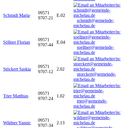
09571
Schmidt Maria
E.02
9707-21
schmidt@gemeinde-
michelau.de
09571
Söllner Florian
E.04
9707-44
soellner@gemeinde-
michelau.de
09571
Stöckert Saskia
2.02
9707-12
stoeckert@gemeinde-
michelau.de
09571
Trier Matthias
1.02
9707-24
trier@gemeinde-
michelau.de
09571
Wildner Yannic
2.13
9707-34
wildner@gemeinde-