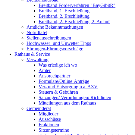
Breitband Förderverfahren "BayGibitR"
Breitband, 1. Erschließung
Breitband, 2. Erschließung
Breitband, 2. Erschließung, 2. Anlauf
Amtliche Bekanntmachungen
Notruftafel
Stellenausschreibungen
Hochwasser- und Unwetter-Tipps
Ehrungen-Ehrungsvorschläge
Rathaus & Service
Verwaltung
Was erledige ich wo
Ämter
Ansprechpartner
Formulare/Online-Anträge
Ver- und Entsorgung u.a. AZV
Steuern & Gebühren
Satzungen/ Verordnungen/ Richtlinien
Mitteilungen aus dem Rathaus
Gemeinderat
Mitglieder
Ausschüsse
Fraktionen
Sitzungstermine