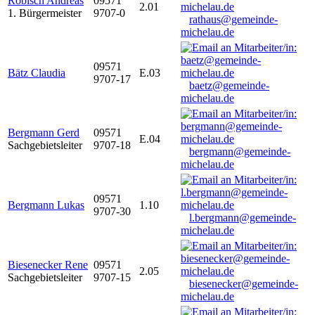
Robisch Andreas
09571
2.01
1. Bürgermeister
9707-0
rathaus@gemeinde-
michelau.de
09571
Bätz Claudia
E.03
9707-17
baetz@gemeinde-
michelau.de
Bergmann Gerd
09571
E.04
Sachgebietsleiter
9707-18
bergmann@gemeinde-
michelau.de
09571
Bergmann Lukas
1.10
9707-30
l.bergmann@gemeinde-
michelau.de
Biesenecker Rene
09571
2.05
Sachgebietsleiter
9707-15
biesenecker@gemeinde-
michelau.de