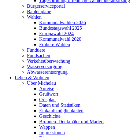
Tagesordnung öffentliche Gemeinderatssitzung
Bürgerserviceportal
Bauleitpläne
Wahlen
Kommunalwahlen 2026
Bundestagswahl 2025
Europawahl 2024
Kommunalwahl 2020
Frühere Wahlen
Fundtiere
Fundsachen
Verkehrsüberwachung
Wasserversorgung
Abwasserentsorgung
Leben & Wohnen
Über Michelau
Anreise
Grußwort
Ortsplan
Daten und Statistiken
Einkaufsmöglichkeiten
Geschichte
Brunnen, Denkmäler und Marterl
Wappen
Impressionen