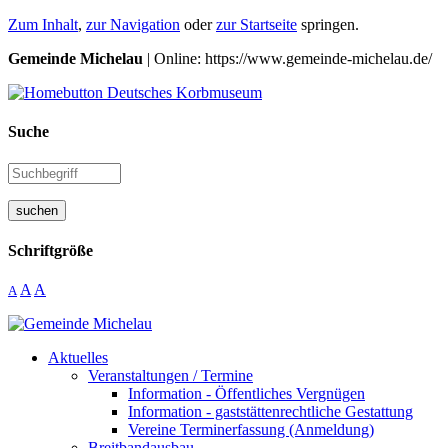
Zum Inhalt
,
zur Navigation
oder
zur Startseite
springen.
Gemeinde Michelau
| Online: https://www.gemeinde-michelau.de/
Suche
suchen
Schriftgröße
A
A
A
Aktuelles
Veranstaltungen / Termine
Information - Öffentliches Vergnügen
Information - gaststättenrechtliche Gestattung
Vereine Terminerfassung (Anmeldung)
Breitbandausbau