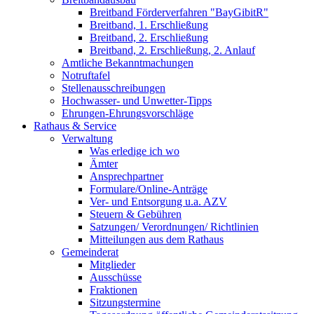
Breitband Förderverfahren "BayGibitR"
Breitband, 1. Erschließung
Breitband, 2. Erschließung
Breitband, 2. Erschließung, 2. Anlauf
Amtliche Bekanntmachungen
Notruftafel
Stellenausschreibungen
Hochwasser- und Unwetter-Tipps
Ehrungen-Ehrungsvorschläge
Rathaus & Service
Verwaltung
Was erledige ich wo
Ämter
Ansprechpartner
Formulare/Online-Anträge
Ver- und Entsorgung u.a. AZV
Steuern & Gebühren
Satzungen/ Verordnungen/ Richtlinien
Mitteilungen aus dem Rathaus
Gemeinderat
Mitglieder
Ausschüsse
Fraktionen
Sitzungstermine