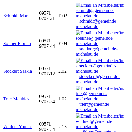
09571
Schmidt Maria
E.02
9707-21
schmidt@gemeinde-
michelau.de
09571
Söllner Florian
E.04
9707-44
soellner@gemeinde-
michelau.de
09571
Stöckert Saskia
2.02
9707-12
stoeckert@gemeinde-
michelau.de
09571
Trier Matthias
1.02
9707-24
trier@gemeinde-
michelau.de
09571
Wildner Yannic
2.13
9707-34
wildner@gemeinde-