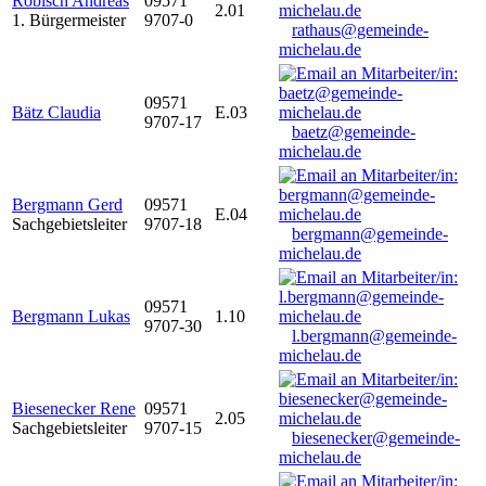
Robisch Andreas
09571
2.01
1. Bürgermeister
9707-0
rathaus@gemeinde-
michelau.de
09571
Bätz Claudia
E.03
9707-17
baetz@gemeinde-
michelau.de
Bergmann Gerd
09571
E.04
Sachgebietsleiter
9707-18
bergmann@gemeinde-
michelau.de
09571
Bergmann Lukas
1.10
9707-30
l.bergmann@gemeinde-
michelau.de
Biesenecker Rene
09571
2.05
Sachgebietsleiter
9707-15
biesenecker@gemeinde-
michelau.de