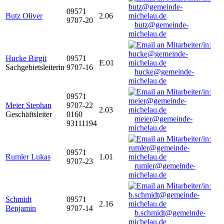
09571
Butz Oliver
2.06
9707-20
butz@gemeinde-
michelau.de
Hucke Birgit
09571
E.01
Sachgebietsleiterin
9707-16
hucke@gemeinde-
michelau.de
09571
Meier Stephan
9707-22
2.03
Geschäftsleiter
0160
meier@gemeinde-
93111194
michelau.de
09571
Rumler Lukas
1.01
9707-23
rumler@gemeinde-
michelau.de
Schmidt
09571
2.16
Benjamin
9707-14
b.schmidt@gemeinde-
michelau.de