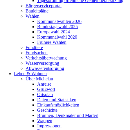
Tagesordnung öffentliche Gemeinderatssitzung
Bürgerserviceportal
Bauleitpläne
Wahlen
Kommunalwahlen 2026
Bundestagswahl 2025
Europawahl 2024
Kommunalwahl 2020
Frühere Wahlen
Fundtiere
Fundsachen
Verkehrsüberwachung
Wasserversorgung
Abwasserentsorgung
Leben & Wohnen
Über Michelau
Anreise
Grußwort
Ortsplan
Daten und Statistiken
Einkaufsmöglichkeiten
Geschichte
Brunnen, Denkmäler und Marterl
Wappen
Impressionen