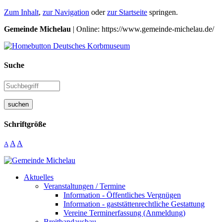
Zum Inhalt
,
zur Navigation
oder
zur Startseite
springen.
Gemeinde Michelau
| Online: https://www.gemeinde-michelau.de/
Suche
suchen
Schriftgröße
A
A
A
Aktuelles
Veranstaltungen / Termine
Information - Öffentliches Vergnügen
Information - gaststättenrechtliche Gestattung
Vereine Terminerfassung (Anmeldung)
Breitbandausbau