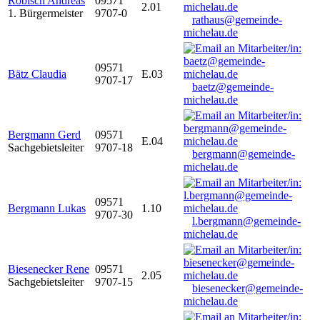
Robisch Andreas
09571
2.01
1. Bürgermeister
9707-0
rathaus@gemeinde-
michelau.de
09571
Bätz Claudia
E.03
9707-17
baetz@gemeinde-
michelau.de
Bergmann Gerd
09571
E.04
Sachgebietsleiter
9707-18
bergmann@gemeinde-
michelau.de
09571
Bergmann Lukas
1.10
9707-30
l.bergmann@gemeinde-
michelau.de
Biesenecker Rene
09571
2.05
Sachgebietsleiter
9707-15
biesenecker@gemeinde-
michelau.de