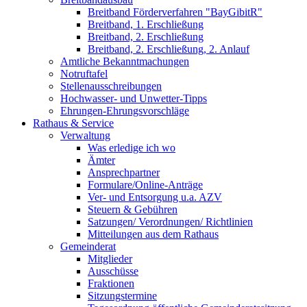
Breitband Förderverfahren "BayGibitR"
Breitband, 1. Erschließung
Breitband, 2. Erschließung
Breitband, 2. Erschließung, 2. Anlauf
Amtliche Bekanntmachungen
Notruftafel
Stellenausschreibungen
Hochwasser- und Unwetter-Tipps
Ehrungen-Ehrungsvorschläge
Rathaus & Service
Verwaltung
Was erledige ich wo
Ämter
Ansprechpartner
Formulare/Online-Anträge
Ver- und Entsorgung u.a. AZV
Steuern & Gebühren
Satzungen/ Verordnungen/ Richtlinien
Mitteilungen aus dem Rathaus
Gemeinderat
Mitglieder
Ausschüsse
Fraktionen
Sitzungstermine