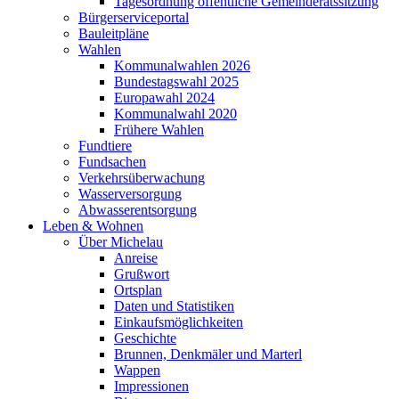
Tagesordnung öffentliche Gemeinderatssitzung
Bürgerserviceportal
Bauleitpläne
Wahlen
Kommunalwahlen 2026
Bundestagswahl 2025
Europawahl 2024
Kommunalwahl 2020
Frühere Wahlen
Fundtiere
Fundsachen
Verkehrsüberwachung
Wasserversorgung
Abwasserentsorgung
Leben & Wohnen
Über Michelau
Anreise
Grußwort
Ortsplan
Daten und Statistiken
Einkaufsmöglichkeiten
Geschichte
Brunnen, Denkmäler und Marterl
Wappen
Impressionen