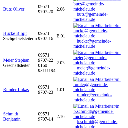
09571
Butz Oliver
2.06
9707-20
butz@gemeinde-
michelau.de
Hucke Birgit
09571
E.01
Sachgebietsleiterin
9707-16
hucke@gemeinde-
michelau.de
09571
Meier Stephan
9707-22
2.03
Geschäftsleiter
0160
meier@gemeinde-
93111194
michelau.de
09571
Rumler Lukas
1.01
9707-23
rumler@gemeinde-
michelau.de
Schmidt
09571
2.16
Benjamin
9707-14
b.schmidt@gemeinde-
michelau.de