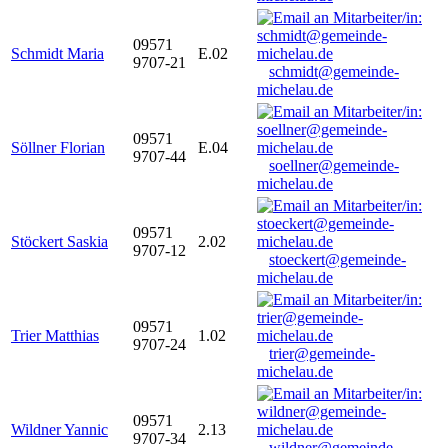
09571
Schmidt Maria
E.02
9707-21
schmidt@gemeinde-
michelau.de
09571
Söllner Florian
E.04
9707-44
soellner@gemeinde-
michelau.de
09571
Stöckert Saskia
2.02
9707-12
stoeckert@gemeinde-
michelau.de
09571
Trier Matthias
1.02
9707-24
trier@gemeinde-
michelau.de
09571
Wildner Yannic
2.13
9707-34
wildner@gemeinde-