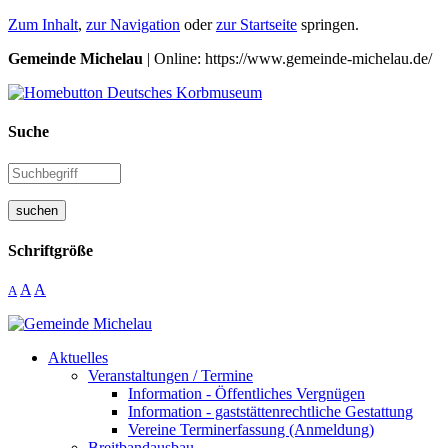
Zum Inhalt
,
zur Navigation
oder
zur Startseite
springen.
Gemeinde Michelau
| Online: https://www.gemeinde-michelau.de/
Suche
suchen
Schriftgröße
A
A
A
Aktuelles
Veranstaltungen / Termine
Information - Öffentliches Vergnügen
Information - gaststättenrechtliche Gestattung
Vereine Terminerfassung (Anmeldung)
Breitbandausbau