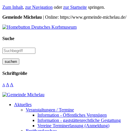
Zum Inhalt
,
zur Navigation
oder
zur Startseite
springen.
Gemeinde Michelau
| Online: https://www.gemeinde-michelau.de/
Suche
suchen
Schriftgröße
A
A
A
Aktuelles
Veranstaltungen / Termine
Information - Öffentliches Vergnügen
Information - gaststättenrechtliche Gestattung
Vereine Terminerfassung (Anmeldung)
Breitbandausbau