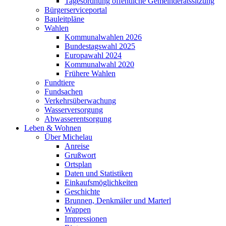
Tagesordnung öffentliche Gemeinderatssitzung
Bürgerserviceportal
Bauleitpläne
Wahlen
Kommunalwahlen 2026
Bundestagswahl 2025
Europawahl 2024
Kommunalwahl 2020
Frühere Wahlen
Fundtiere
Fundsachen
Verkehrsüberwachung
Wasserversorgung
Abwasserentsorgung
Leben & Wohnen
Über Michelau
Anreise
Grußwort
Ortsplan
Daten und Statistiken
Einkaufsmöglichkeiten
Geschichte
Brunnen, Denkmäler und Marterl
Wappen
Impressionen