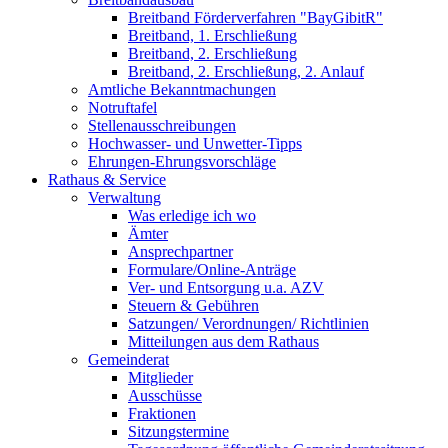
Breitband Förderverfahren "BayGibitR"
Breitband, 1. Erschließung
Breitband, 2. Erschließung
Breitband, 2. Erschließung, 2. Anlauf
Amtliche Bekanntmachungen
Notruftafel
Stellenausschreibungen
Hochwasser- und Unwetter-Tipps
Ehrungen-Ehrungsvorschläge
Rathaus & Service
Verwaltung
Was erledige ich wo
Ämter
Ansprechpartner
Formulare/Online-Anträge
Ver- und Entsorgung u.a. AZV
Steuern & Gebühren
Satzungen/ Verordnungen/ Richtlinien
Mitteilungen aus dem Rathaus
Gemeinderat
Mitglieder
Ausschüsse
Fraktionen
Sitzungstermine