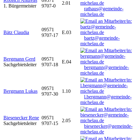
Robisch Andreas
09571
2.01
1. Bürgermeister
9707-0
rathaus@gemeinde-
michelau.de
09571
Bätz Claudia
E.03
9707-17
baetz@gemeinde-
michelau.de
Bergmann Gerd
09571
E.04
Sachgebietsleiter
9707-18
bergmann@gemeinde-
michelau.de
09571
Bergmann Lukas
1.10
9707-30
l.bergmann@gemeinde-
michelau.de
Biesenecker Rene
09571
2.05
Sachgebietsleiter
9707-15
biesenecker@gemeinde-
michelau.de