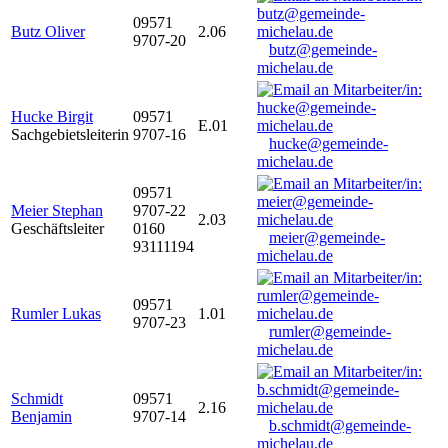
09571
Butz Oliver
2.06
9707-20
butz@gemeinde-
michelau.de
Hucke Birgit
09571
E.01
Sachgebietsleiterin
9707-16
hucke@gemeinde-
michelau.de
09571
Meier Stephan
9707-22
2.03
Geschäftsleiter
0160
meier@gemeinde-
93111194
michelau.de
09571
Rumler Lukas
1.01
9707-23
rumler@gemeinde-
michelau.de
Schmidt
09571
2.16
Benjamin
9707-14
b.schmidt@gemeinde-
michelau.de