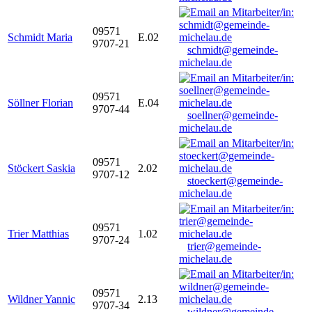
09571
Schmidt Maria
E.02
9707-21
schmidt@gemeinde-
michelau.de
09571
Söllner Florian
E.04
9707-44
soellner@gemeinde-
michelau.de
09571
Stöckert Saskia
2.02
9707-12
stoeckert@gemeinde-
michelau.de
09571
Trier Matthias
1.02
9707-24
trier@gemeinde-
michelau.de
09571
Wildner Yannic
2.13
9707-34
wildner@gemeinde-