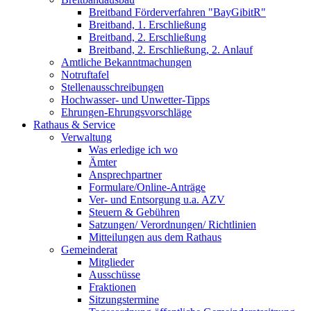
Breitband Förderverfahren "BayGibitR"
Breitband, 1. Erschließung
Breitband, 2. Erschließung
Breitband, 2. Erschließung, 2. Anlauf
Amtliche Bekanntmachungen
Notruftafel
Stellenausschreibungen
Hochwasser- und Unwetter-Tipps
Ehrungen-Ehrungsvorschläge
Rathaus & Service
Verwaltung
Was erledige ich wo
Ämter
Ansprechpartner
Formulare/Online-Anträge
Ver- und Entsorgung u.a. AZV
Steuern & Gebühren
Satzungen/ Verordnungen/ Richtlinien
Mitteilungen aus dem Rathaus
Gemeinderat
Mitglieder
Ausschüsse
Fraktionen
Sitzungstermine