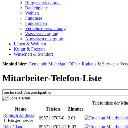
Bürgerserviceportal
Bauleitpläne
Wahlen
Fundtiere
Fundsachen
Verkehrsüberwachung
Wasserversorgung
Abwasserentsorgung
Leben & Wohnen
Kultur & Freizeit
Wirtschaft & Standort
Sie sind hier:
Gemeinde Michelau i.OFr.
>
Rathaus & Service
>
Ver
Mitarbeiter-Telefon-Liste
Telefonliste der Mi
Name
Telefon
Zimmer
Robisch Andreas
09571 9707-0
2.01
1. Bürgermeister
Bätz Claudia
09571 9707-17
E.03