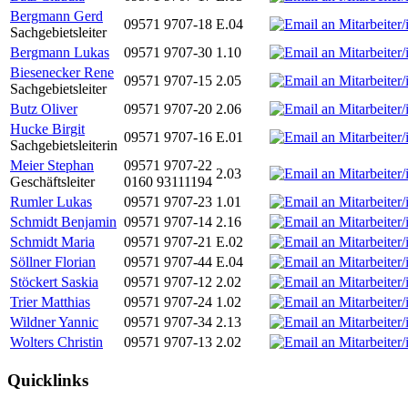
Bergmann Gerd
09571 9707-18
E.04
Sachgebietsleiter
Bergmann Lukas
09571 9707-30
1.10
Biesenecker Rene
09571 9707-15
2.05
Sachgebietsleiter
Butz Oliver
09571 9707-20
2.06
Hucke Birgit
09571 9707-16
E.01
Sachgebietsleiterin
Meier Stephan
09571 9707-22
2.03
Geschäftsleiter
0160 93111194
Rumler Lukas
09571 9707-23
1.01
Schmidt Benjamin
09571 9707-14
2.16
Schmidt Maria
09571 9707-21
E.02
Söllner Florian
09571 9707-44
E.04
Stöckert Saskia
09571 9707-12
2.02
Trier Matthias
09571 9707-24
1.02
Wildner Yannic
09571 9707-34
2.13
Wolters Christin
09571 9707-13
2.02
Quicklinks