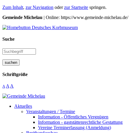
Zum Inhalt
,
zur Navigation
oder
zur Startseite
springen.
Gemeinde Michelau
| Online: https://www.gemeinde-michelau.de/
Suche
suchen
Schriftgröße
A
A
A
Aktuelles
Veranstaltungen / Termine
Information - Öffentliches Vergnügen
Information - gaststättenrechtliche Gestattung
Vereine Terminerfassung (Anmeldung)
Breitbandausbau