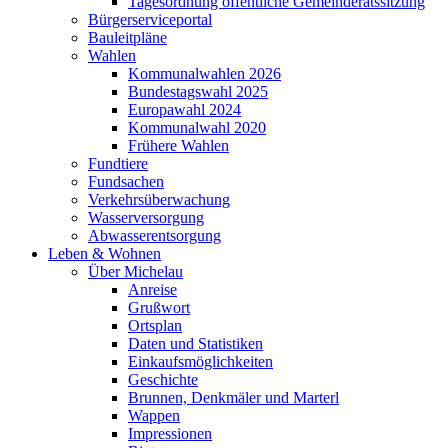
Tagesordnung öffentliche Gemeinderatssitzung
Bürgerserviceportal
Bauleitpläne
Wahlen
Kommunalwahlen 2026
Bundestagswahl 2025
Europawahl 2024
Kommunalwahl 2020
Frühere Wahlen
Fundtiere
Fundsachen
Verkehrsüberwachung
Wasserversorgung
Abwasserentsorgung
Leben & Wohnen
Über Michelau
Anreise
Grußwort
Ortsplan
Daten und Statistiken
Einkaufsmöglichkeiten
Geschichte
Brunnen, Denkmäler und Marterl
Wappen
Impressionen