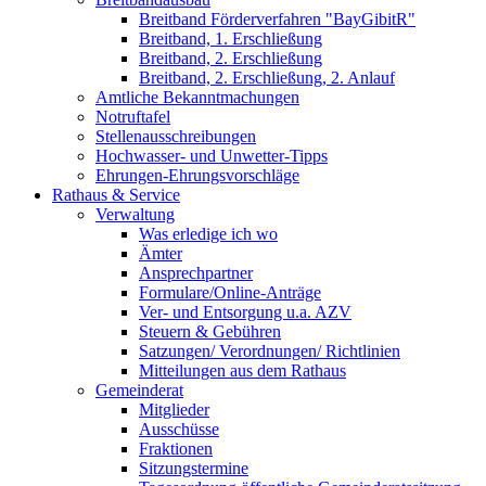
Breitband Förderverfahren "BayGibitR"
Breitband, 1. Erschließung
Breitband, 2. Erschließung
Breitband, 2. Erschließung, 2. Anlauf
Amtliche Bekanntmachungen
Notruftafel
Stellenausschreibungen
Hochwasser- und Unwetter-Tipps
Ehrungen-Ehrungsvorschläge
Rathaus & Service
Verwaltung
Was erledige ich wo
Ämter
Ansprechpartner
Formulare/Online-Anträge
Ver- und Entsorgung u.a. AZV
Steuern & Gebühren
Satzungen/ Verordnungen/ Richtlinien
Mitteilungen aus dem Rathaus
Gemeinderat
Mitglieder
Ausschüsse
Fraktionen
Sitzungstermine