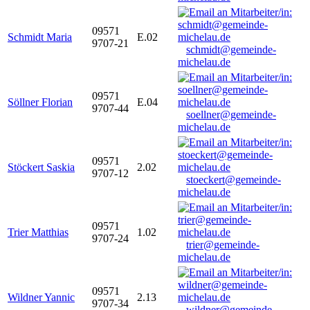
09571
Schmidt Maria
E.02
9707-21
schmidt@gemeinde-
michelau.de
09571
Söllner Florian
E.04
9707-44
soellner@gemeinde-
michelau.de
09571
Stöckert Saskia
2.02
9707-12
stoeckert@gemeinde-
michelau.de
09571
Trier Matthias
1.02
9707-24
trier@gemeinde-
michelau.de
09571
Wildner Yannic
2.13
9707-34
wildner@gemeinde-