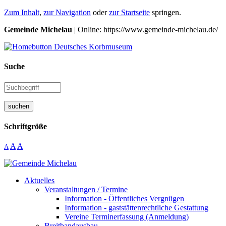
Zum Inhalt
,
zur Navigation
oder
zur Startseite
springen.
Gemeinde Michelau
| Online: https://www.gemeinde-michelau.de/
Suche
suchen
Schriftgröße
A
A
A
Aktuelles
Veranstaltungen / Termine
Information - Öffentliches Vergnügen
Information - gaststättenrechtliche Gestattung
Vereine Terminerfassung (Anmeldung)
Breitbandausbau