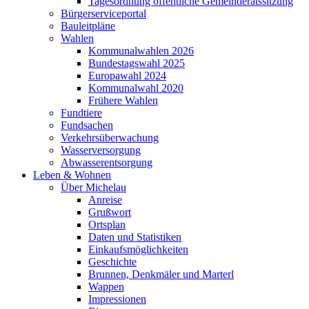
Tagesordnung öffentliche Gemeinderatssitzung
Bürgerserviceportal
Bauleitpläne
Wahlen
Kommunalwahlen 2026
Bundestagswahl 2025
Europawahl 2024
Kommunalwahl 2020
Frühere Wahlen
Fundtiere
Fundsachen
Verkehrsüberwachung
Wasserversorgung
Abwasserentsorgung
Leben & Wohnen
Über Michelau
Anreise
Grußwort
Ortsplan
Daten und Statistiken
Einkaufsmöglichkeiten
Geschichte
Brunnen, Denkmäler und Marterl
Wappen
Impressionen