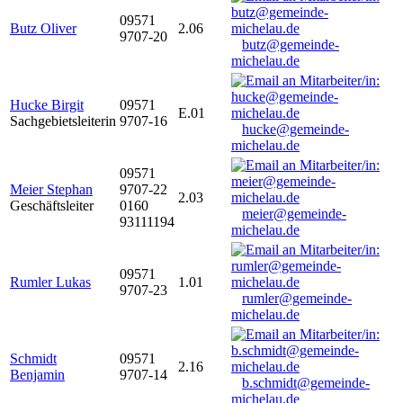
09571
Butz Oliver
2.06
9707-20
butz@gemeinde-
michelau.de
Hucke Birgit
09571
E.01
Sachgebietsleiterin
9707-16
hucke@gemeinde-
michelau.de
09571
Meier Stephan
9707-22
2.03
Geschäftsleiter
0160
meier@gemeinde-
93111194
michelau.de
09571
Rumler Lukas
1.01
9707-23
rumler@gemeinde-
michelau.de
Schmidt
09571
2.16
Benjamin
9707-14
b.schmidt@gemeinde-
michelau.de