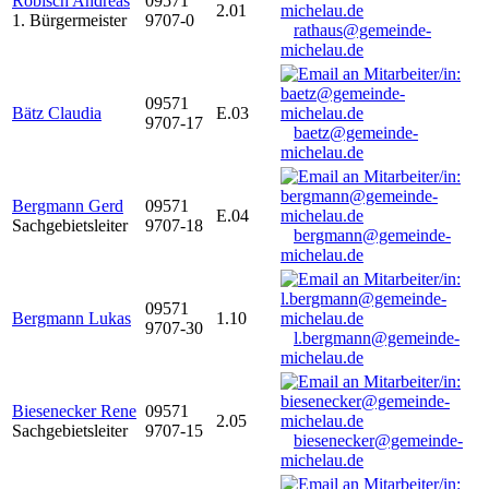
Robisch Andreas
09571
2.01
1. Bürgermeister
9707-0
rathaus@gemeinde-
michelau.de
09571
Bätz Claudia
E.03
9707-17
baetz@gemeinde-
michelau.de
Bergmann Gerd
09571
E.04
Sachgebietsleiter
9707-18
bergmann@gemeinde-
michelau.de
09571
Bergmann Lukas
1.10
9707-30
l.bergmann@gemeinde-
michelau.de
Biesenecker Rene
09571
2.05
Sachgebietsleiter
9707-15
biesenecker@gemeinde-
michelau.de