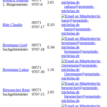
Robisch Andreas
09571
2.01
1. Bürgermeister
9707-0
rathaus@gemeinde-
michelau.de
09571
Bätz Claudia
E.03
9707-17
baetz@gemeinde-
michelau.de
Bergmann Gerd
09571
E.04
Sachgebietsleiter
9707-18
bergmann@gemeinde-
michelau.de
09571
Bergmann Lukas
1.10
9707-30
l.bergmann@gemeinde-
michelau.de
Biesenecker Rene
09571
2.05
Sachgebietsleiter
9707-15
biesenecker@gemeinde-
michelau.de