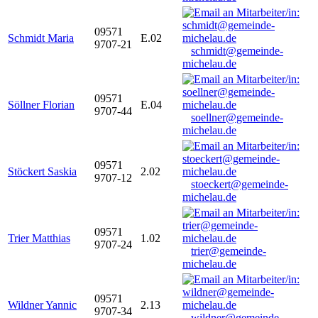
09571
Schmidt Maria
E.02
9707-21
schmidt@gemeinde-
michelau.de
09571
Söllner Florian
E.04
9707-44
soellner@gemeinde-
michelau.de
09571
Stöckert Saskia
2.02
9707-12
stoeckert@gemeinde-
michelau.de
09571
Trier Matthias
1.02
9707-24
trier@gemeinde-
michelau.de
09571
Wildner Yannic
2.13
9707-34
wildner@gemeinde-