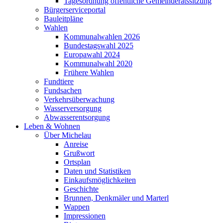
Tagesordnung öffentliche Gemeinderatssitzung
Bürgerserviceportal
Bauleitpläne
Wahlen
Kommunalwahlen 2026
Bundestagswahl 2025
Europawahl 2024
Kommunalwahl 2020
Frühere Wahlen
Fundtiere
Fundsachen
Verkehrsüberwachung
Wasserversorgung
Abwasserentsorgung
Leben & Wohnen
Über Michelau
Anreise
Grußwort
Ortsplan
Daten und Statistiken
Einkaufsmöglichkeiten
Geschichte
Brunnen, Denkmäler und Marterl
Wappen
Impressionen