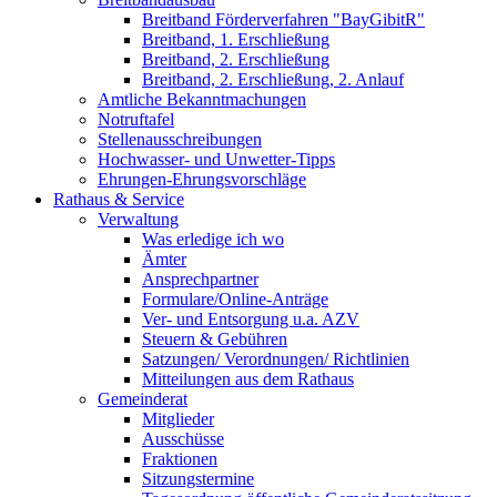
Breitband Förderverfahren "BayGibitR"
Breitband, 1. Erschließung
Breitband, 2. Erschließung
Breitband, 2. Erschließung, 2. Anlauf
Amtliche Bekanntmachungen
Notruftafel
Stellenausschreibungen
Hochwasser- und Unwetter-Tipps
Ehrungen-Ehrungsvorschläge
Rathaus & Service
Verwaltung
Was erledige ich wo
Ämter
Ansprechpartner
Formulare/Online-Anträge
Ver- und Entsorgung u.a. AZV
Steuern & Gebühren
Satzungen/ Verordnungen/ Richtlinien
Mitteilungen aus dem Rathaus
Gemeinderat
Mitglieder
Ausschüsse
Fraktionen
Sitzungstermine