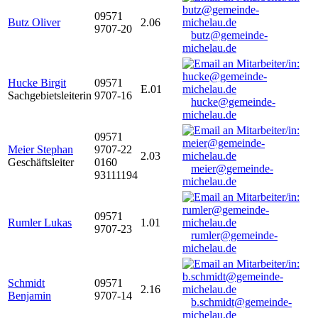
09571
Butz Oliver
2.06
9707-20
butz@gemeinde-
michelau.de
Hucke Birgit
09571
E.01
Sachgebietsleiterin
9707-16
hucke@gemeinde-
michelau.de
09571
Meier Stephan
9707-22
2.03
Geschäftsleiter
0160
meier@gemeinde-
93111194
michelau.de
09571
Rumler Lukas
1.01
9707-23
rumler@gemeinde-
michelau.de
Schmidt
09571
2.16
Benjamin
9707-14
b.schmidt@gemeinde-
michelau.de