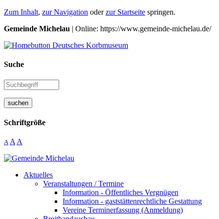
Zum Inhalt
,
zur Navigation
oder
zur Startseite
springen.
Gemeinde Michelau
| Online: https://www.gemeinde-michelau.de/
Suche
suchen
Schriftgröße
A
A
A
Aktuelles
Veranstaltungen / Termine
Information - Öffentliches Vergnügen
Information - gaststättenrechtliche Gestattung
Vereine Terminerfassung (Anmeldung)
Breitbandausbau