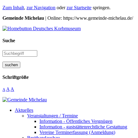
Zum Inhalt
,
zur Navigation
oder
zur Startseite
springen.
Gemeinde Michelau
| Online: https://www.gemeinde-michelau.de/
Suche
suchen
Schriftgröße
A
A
A
Aktuelles
Veranstaltungen / Termine
Information - Öffentliches Vergnügen
Information - gaststättenrechtliche Gestattung
Vereine Terminerfassung (Anmeldung)
Breitbandausbau