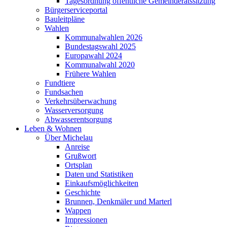
Tagesordnung öffentliche Gemeinderatssitzung
Bürgerserviceportal
Bauleitpläne
Wahlen
Kommunalwahlen 2026
Bundestagswahl 2025
Europawahl 2024
Kommunalwahl 2020
Frühere Wahlen
Fundtiere
Fundsachen
Verkehrsüberwachung
Wasserversorgung
Abwasserentsorgung
Leben & Wohnen
Über Michelau
Anreise
Grußwort
Ortsplan
Daten und Statistiken
Einkaufsmöglichkeiten
Geschichte
Brunnen, Denkmäler und Marterl
Wappen
Impressionen