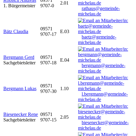
Robisch Andreas
09571
2.01
1. Bürgermeister
9707-0
rathaus@gemeinde-
michelau.de
09571
Bätz Claudia
E.03
9707-17
baetz@gemeinde-
michelau.de
Bergmann Gerd
09571
E.04
Sachgebietsleiter
9707-18
bergmann@gemeinde-
michelau.de
09571
Bergmann Lukas
1.10
9707-30
l.bergmann@gemeinde-
michelau.de
Biesenecker Rene
09571
2.05
Sachgebietsleiter
9707-15
biesenecker@gemeinde-
michelau.de