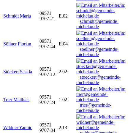
09571
Schmidt Maria
E.02
9707-21
schmidt@gemeinde-
michelau.de
09571
Söllner Florian
E.04
9707-44
soellner@gemeinde-
michelau.de
09571
Stöckert Saskia
2.02
9707-12
stoeckert@gemeinde-
michelau.de
09571
Trier Matthias
1.02
9707-24
trier@gemeinde-
michelau.de
09571
Wildner Yannic
2.13
9707-34
wildner@gemeinde-