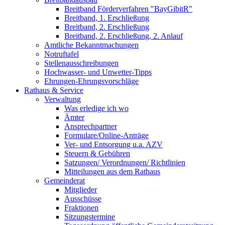
Breitband Förderverfahren "BayGibitR"
Breitband, 1. Erschließung
Breitband, 2. Erschließung
Breitband, 2. Erschließung, 2. Anlauf
Amtliche Bekanntmachungen
Notruftafel
Stellenausschreibungen
Hochwasser- und Unwetter-Tipps
Ehrungen-Ehrungsvorschläge
Rathaus & Service
Verwaltung
Was erledige ich wo
Ämter
Ansprechpartner
Formulare/Online-Anträge
Ver- und Entsorgung u.a. AZV
Steuern & Gebühren
Satzungen/ Verordnungen/ Richtlinien
Mitteilungen aus dem Rathaus
Gemeinderat
Mitglieder
Ausschüsse
Fraktionen
Sitzungstermine