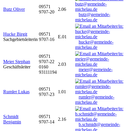
09571
Butz Oliver
2.06
9707-20
butz@gemeinde-
michelau.de
Hucke Birgit
09571
E.01
Sachgebietsleiterin
9707-16
hucke@gemeinde-
michelau.de
09571
Meier Stephan
9707-22
2.03
Geschäftsleiter
0160
meier@gemeinde-
93111194
michelau.de
09571
Rumler Lukas
1.01
9707-23
rumler@gemeinde-
michelau.de
Schmidt
09571
2.16
Benjamin
9707-14
b.schmidt@gemeinde-
michelau.de