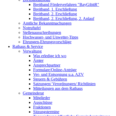
Breitband Förderverfahren "BayGibitR"
Breitband, 1. Erschließung
Breitband, 2. Erschließung
Breitband, 2. Erschließung, 2. Anlauf
Amtliche Bekanntmachungen
Notruftafel
Stellenausschreibungen
Hochwasser- und Unwetter-Tipps
Ehrungen-Ehrungsvorschläge
Rathaus & Service
Verwaltung
Was erledige ich wo
Ämter
Ansprechpartner
Formulare/Online-Anträge
Ver- und Entsorgung u.a. AZV
Steuern & Gebühren
Satzungen/ Verordnungen/ Richtlinien
Mitteilungen aus dem Rathaus
Gemeinderat
Mitglieder
Ausschüsse
Fraktionen
Sitzungstermine