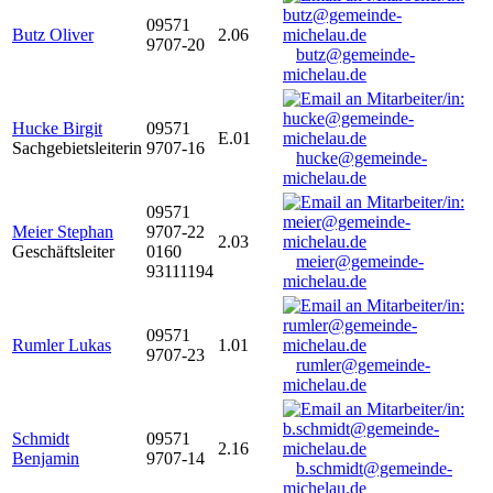
09571
Butz Oliver
2.06
9707-20
butz@gemeinde-
michelau.de
Hucke Birgit
09571
E.01
Sachgebietsleiterin
9707-16
hucke@gemeinde-
michelau.de
09571
Meier Stephan
9707-22
2.03
Geschäftsleiter
0160
meier@gemeinde-
93111194
michelau.de
09571
Rumler Lukas
1.01
9707-23
rumler@gemeinde-
michelau.de
Schmidt
09571
2.16
Benjamin
9707-14
b.schmidt@gemeinde-
michelau.de