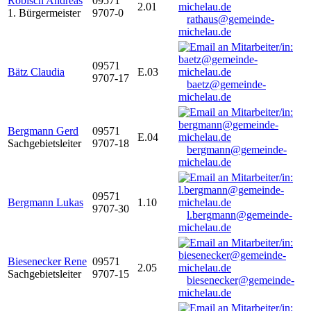
Robisch Andreas
09571
2.01
1. Bürgermeister
9707-0
rathaus@gemeinde-
michelau.de
09571
Bätz Claudia
E.03
9707-17
baetz@gemeinde-
michelau.de
Bergmann Gerd
09571
E.04
Sachgebietsleiter
9707-18
bergmann@gemeinde-
michelau.de
09571
Bergmann Lukas
1.10
9707-30
l.bergmann@gemeinde-
michelau.de
Biesenecker Rene
09571
2.05
Sachgebietsleiter
9707-15
biesenecker@gemeinde-
michelau.de