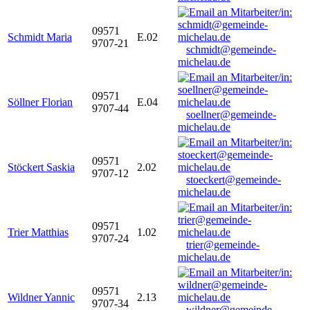
09571
Schmidt Maria
E.02
9707-21
schmidt@gemeinde-
michelau.de
09571
Söllner Florian
E.04
9707-44
soellner@gemeinde-
michelau.de
09571
Stöckert Saskia
2.02
9707-12
stoeckert@gemeinde-
michelau.de
09571
Trier Matthias
1.02
9707-24
trier@gemeinde-
michelau.de
09571
Wildner Yannic
2.13
9707-34
wildner@gemeinde-