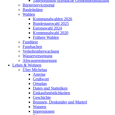
Tagesordnung öffentliche Gemeinderatssitzung
Bürgerserviceportal
Bauleitpläne
Wahlen
Kommunalwahlen 2026
Bundestagswahl 2025
Europawahl 2024
Kommunalwahl 2020
Frühere Wahlen
Fundtiere
Fundsachen
Verkehrsüberwachung
Wasserversorgung
Abwasserentsorgung
Leben & Wohnen
Über Michelau
Anreise
Grußwort
Ortsplan
Daten und Statistiken
Einkaufsmöglichkeiten
Geschichte
Brunnen, Denkmäler und Marterl
Wappen
Impressionen