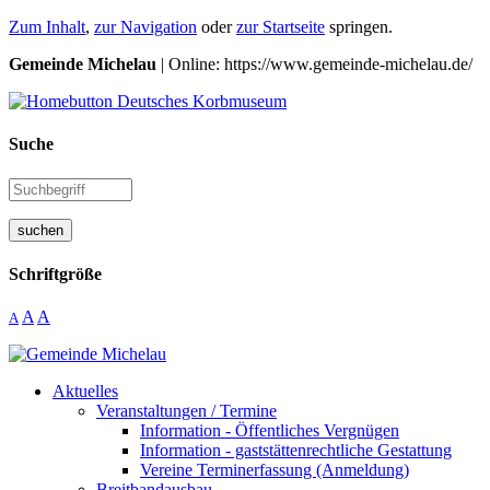
Zum Inhalt
,
zur Navigation
oder
zur Startseite
springen.
Gemeinde Michelau
| Online: https://www.gemeinde-michelau.de/
Suche
suchen
Schriftgröße
A
A
A
Aktuelles
Veranstaltungen / Termine
Information - Öffentliches Vergnügen
Information - gaststättenrechtliche Gestattung
Vereine Terminerfassung (Anmeldung)
Breitbandausbau