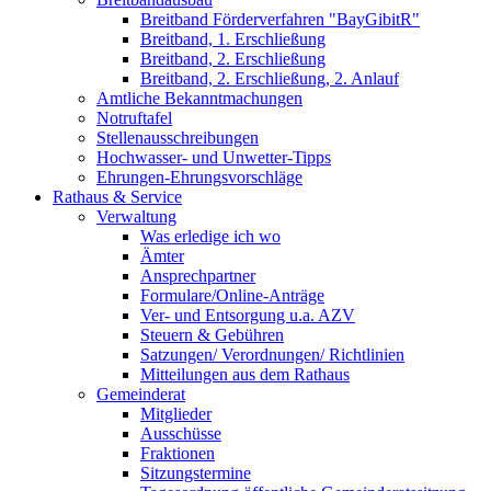
Breitband Förderverfahren "BayGibitR"
Breitband, 1. Erschließung
Breitband, 2. Erschließung
Breitband, 2. Erschließung, 2. Anlauf
Amtliche Bekanntmachungen
Notruftafel
Stellenausschreibungen
Hochwasser- und Unwetter-Tipps
Ehrungen-Ehrungsvorschläge
Rathaus & Service
Verwaltung
Was erledige ich wo
Ämter
Ansprechpartner
Formulare/Online-Anträge
Ver- und Entsorgung u.a. AZV
Steuern & Gebühren
Satzungen/ Verordnungen/ Richtlinien
Mitteilungen aus dem Rathaus
Gemeinderat
Mitglieder
Ausschüsse
Fraktionen
Sitzungstermine