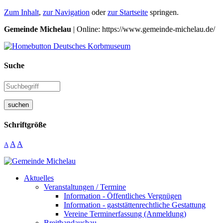
Zum Inhalt
,
zur Navigation
oder
zur Startseite
springen.
Gemeinde Michelau
| Online: https://www.gemeinde-michelau.de/
Suche
suchen
Schriftgröße
A
A
A
Aktuelles
Veranstaltungen / Termine
Information - Öffentliches Vergnügen
Information - gaststättenrechtliche Gestattung
Vereine Terminerfassung (Anmeldung)
Breitbandausbau