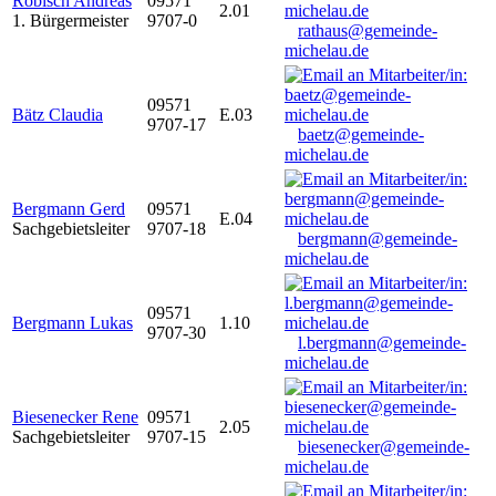
Robisch Andreas
09571
2.01
1. Bürgermeister
9707-0
rathaus@gemeinde-
michelau.de
09571
Bätz Claudia
E.03
9707-17
baetz@gemeinde-
michelau.de
Bergmann Gerd
09571
E.04
Sachgebietsleiter
9707-18
bergmann@gemeinde-
michelau.de
09571
Bergmann Lukas
1.10
9707-30
l.bergmann@gemeinde-
michelau.de
Biesenecker Rene
09571
2.05
Sachgebietsleiter
9707-15
biesenecker@gemeinde-
michelau.de