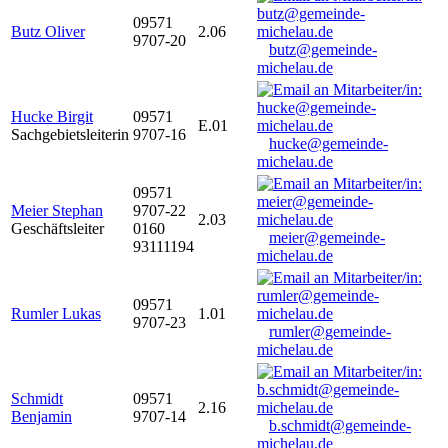
09571
Butz Oliver
2.06
9707-20
butz@gemeinde-
michelau.de
Hucke Birgit
09571
E.01
Sachgebietsleiterin
9707-16
hucke@gemeinde-
michelau.de
09571
Meier Stephan
9707-22
2.03
Geschäftsleiter
0160
meier@gemeinde-
93111194
michelau.de
09571
Rumler Lukas
1.01
9707-23
rumler@gemeinde-
michelau.de
Schmidt
09571
2.16
Benjamin
9707-14
b.schmidt@gemeinde-
michelau.de