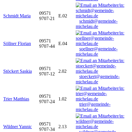
09571
Schmidt Maria
E.02
9707-21
schmidt@gemeinde-
michelau.de
09571
Söllner Florian
E.04
9707-44
soellner@gemeinde-
michelau.de
09571
Stöckert Saskia
2.02
9707-12
stoeckert@gemeinde-
michelau.de
09571
Trier Matthias
1.02
9707-24
trier@gemeinde-
michelau.de
09571
Wildner Yannic
2.13
9707-34
wildner@gemeinde-