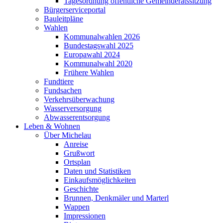
Tagesordnung öffentliche Gemeinderatssitzung
Bürgerserviceportal
Bauleitpläne
Wahlen
Kommunalwahlen 2026
Bundestagswahl 2025
Europawahl 2024
Kommunalwahl 2020
Frühere Wahlen
Fundtiere
Fundsachen
Verkehrsüberwachung
Wasserversorgung
Abwasserentsorgung
Leben & Wohnen
Über Michelau
Anreise
Grußwort
Ortsplan
Daten und Statistiken
Einkaufsmöglichkeiten
Geschichte
Brunnen, Denkmäler und Marterl
Wappen
Impressionen