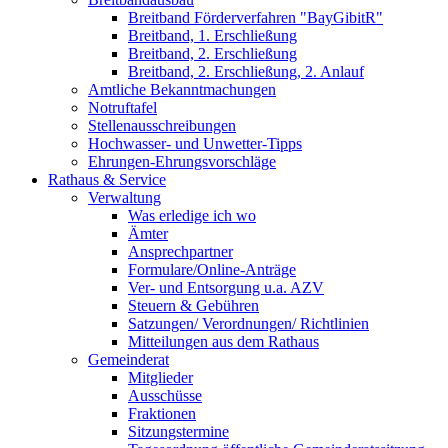
Breitband Förderverfahren "BayGibitR"
Breitband, 1. Erschließung
Breitband, 2. Erschließung
Breitband, 2. Erschließung, 2. Anlauf
Amtliche Bekanntmachungen
Notruftafel
Stellenausschreibungen
Hochwasser- und Unwetter-Tipps
Ehrungen-Ehrungsvorschläge
Rathaus & Service
Verwaltung
Was erledige ich wo
Ämter
Ansprechpartner
Formulare/Online-Anträge
Ver- und Entsorgung u.a. AZV
Steuern & Gebühren
Satzungen/ Verordnungen/ Richtlinien
Mitteilungen aus dem Rathaus
Gemeinderat
Mitglieder
Ausschüsse
Fraktionen
Sitzungstermine