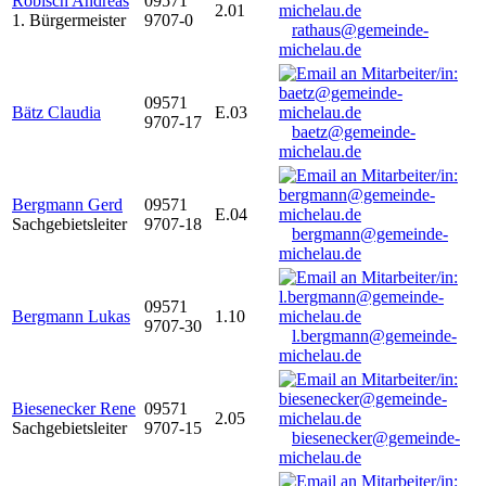
Robisch Andreas
09571
2.01
1. Bürgermeister
9707-0
rathaus@gemeinde-
michelau.de
09571
Bätz Claudia
E.03
9707-17
baetz@gemeinde-
michelau.de
Bergmann Gerd
09571
E.04
Sachgebietsleiter
9707-18
bergmann@gemeinde-
michelau.de
09571
Bergmann Lukas
1.10
9707-30
l.bergmann@gemeinde-
michelau.de
Biesenecker Rene
09571
2.05
Sachgebietsleiter
9707-15
biesenecker@gemeinde-
michelau.de