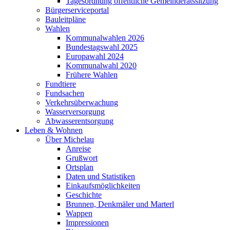
Tagesordnung öffentliche Gemeinderatssitzung
Bürgerserviceportal
Bauleitpläne
Wahlen
Kommunalwahlen 2026
Bundestagswahl 2025
Europawahl 2024
Kommunalwahl 2020
Frühere Wahlen
Fundtiere
Fundsachen
Verkehrsüberwachung
Wasserversorgung
Abwasserentsorgung
Leben & Wohnen
Über Michelau
Anreise
Grußwort
Ortsplan
Daten und Statistiken
Einkaufsmöglichkeiten
Geschichte
Brunnen, Denkmäler und Marterl
Wappen
Impressionen