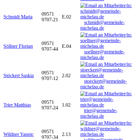
09571
Schmidt Maria
E.02
9707-21
schmidt@gemeinde-
michelau.de
09571
Söllner Florian
E.04
9707-44
soellner@gemeinde-
michelau.de
09571
Stöckert Saskia
2.02
9707-12
stoeckert@gemeinde-
michelau.de
09571
Trier Matthias
1.02
9707-24
trier@gemeinde-
michelau.de
09571
Wildner Yannic
2.13
9707-34
wildner@gemeinde-