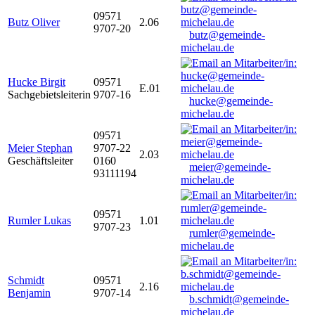
09571
Butz Oliver
2.06
9707-20
butz@gemeinde-
michelau.de
Hucke Birgit
09571
E.01
Sachgebietsleiterin
9707-16
hucke@gemeinde-
michelau.de
09571
Meier Stephan
9707-22
2.03
Geschäftsleiter
0160
meier@gemeinde-
93111194
michelau.de
09571
Rumler Lukas
1.01
9707-23
rumler@gemeinde-
michelau.de
Schmidt
09571
2.16
Benjamin
9707-14
b.schmidt@gemeinde-
michelau.de