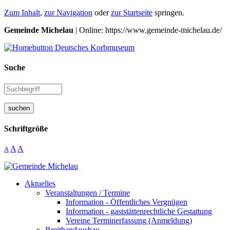
Zum Inhalt
,
zur Navigation
oder
zur Startseite
springen.
Gemeinde Michelau
| Online: https://www.gemeinde-michelau.de/
Suche
suchen
Schriftgröße
A
A
A
Aktuelles
Veranstaltungen / Termine
Information - Öffentliches Vergnügen
Information - gaststättenrechtliche Gestattung
Vereine Terminerfassung (Anmeldung)
Breitbandausbau