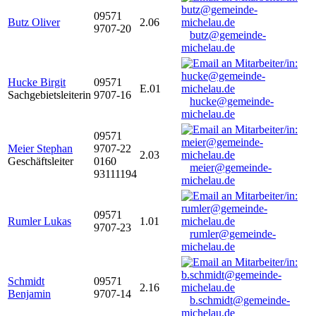
09571
Butz Oliver
2.06
9707-20
butz@gemeinde-
michelau.de
Hucke Birgit
09571
E.01
Sachgebietsleiterin
9707-16
hucke@gemeinde-
michelau.de
09571
Meier Stephan
9707-22
2.03
Geschäftsleiter
0160
meier@gemeinde-
93111194
michelau.de
09571
Rumler Lukas
1.01
9707-23
rumler@gemeinde-
michelau.de
Schmidt
09571
2.16
Benjamin
9707-14
b.schmidt@gemeinde-
michelau.de