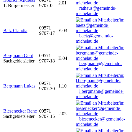
Robisch Andreas
09571
2.01
1. Bürgermeister
9707-0
rathaus@gemeinde-
michelau.de
09571
Bätz Claudia
E.03
9707-17
baetz@gemeinde-
michelau.de
Bergmann Gerd
09571
E.04
Sachgebietsleiter
9707-18
bergmann@gemeinde-
michelau.de
09571
Bergmann Lukas
1.10
9707-30
l.bergmann@gemeinde-
michelau.de
Biesenecker Rene
09571
2.05
Sachgebietsleiter
9707-15
biesenecker@gemeinde-
michelau.de