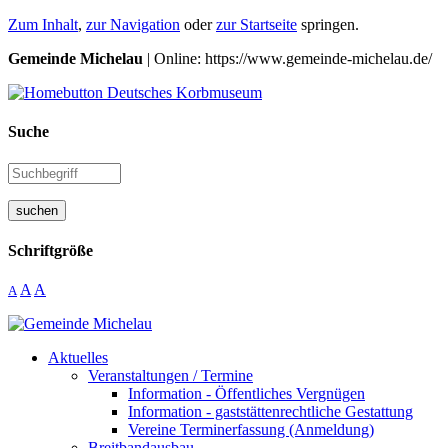
Zum Inhalt
,
zur Navigation
oder
zur Startseite
springen.
Gemeinde Michelau
| Online: https://www.gemeinde-michelau.de/
Suche
suchen
Schriftgröße
A
A
A
Aktuelles
Veranstaltungen / Termine
Information - Öffentliches Vergnügen
Information - gaststättenrechtliche Gestattung
Vereine Terminerfassung (Anmeldung)
Breitbandausbau