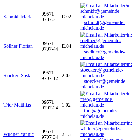
09571
Schmidt Maria
E.02
9707-21
schmidt@gemeinde-
michelau.de
09571
Söllner Florian
E.04
9707-44
soellner@gemeinde-
michelau.de
09571
Stöckert Saskia
2.02
9707-12
stoeckert@gemeinde-
michelau.de
09571
Trier Matthias
1.02
9707-24
trier@gemeinde-
michelau.de
09571
Wildner Yannic
2.13
9707-34
wildner@gemeinde-