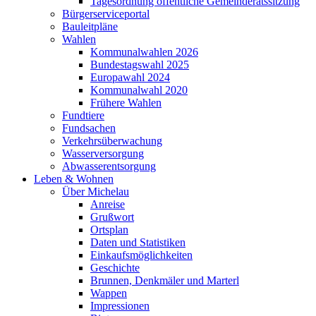
Tagesordnung öffentliche Gemeinderatssitzung
Bürgerserviceportal
Bauleitpläne
Wahlen
Kommunalwahlen 2026
Bundestagswahl 2025
Europawahl 2024
Kommunalwahl 2020
Frühere Wahlen
Fundtiere
Fundsachen
Verkehrsüberwachung
Wasserversorgung
Abwasserentsorgung
Leben & Wohnen
Über Michelau
Anreise
Grußwort
Ortsplan
Daten und Statistiken
Einkaufsmöglichkeiten
Geschichte
Brunnen, Denkmäler und Marterl
Wappen
Impressionen