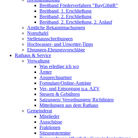
Breitband Förderverfahren "BayGibitR"
Breitband, 1. Erschließung
Breitband, 2. Erschließung
Breitband, 2. Erschließung, 2. Anlauf
Amtliche Bekanntmachungen
Notruftafel
Stellenausschreibungen
Hochwasser- und Unwetter-Tipps
Ehrungen-Ehrungsvorschläge
Rathaus & Service
Verwaltung
Was erledige ich wo
Ämter
Ansprechpartner
Formulare/Online-Anträge
Ver- und Entsorgung u.a. AZV
Steuern & Gebühren
Satzungen/ Verordnungen/ Richtlinien
Mitteilungen aus dem Rathaus
Gemeinderat
Mitglieder
Ausschüsse
Fraktionen
Sitzungstermine