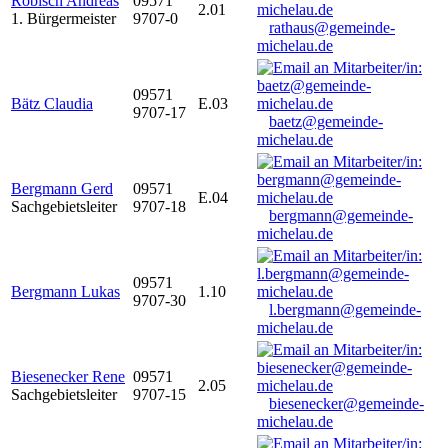
Robisch Andreas
09571
2.01
1. Bürgermeister
9707-0
rathaus@gemeinde-
michelau.de
09571
Bätz Claudia
E.03
9707-17
baetz@gemeinde-
michelau.de
Bergmann Gerd
09571
E.04
Sachgebietsleiter
9707-18
bergmann@gemeinde-
michelau.de
09571
Bergmann Lukas
1.10
9707-30
l.bergmann@gemeinde-
michelau.de
Biesenecker Rene
09571
2.05
Sachgebietsleiter
9707-15
biesenecker@gemeinde-
michelau.de