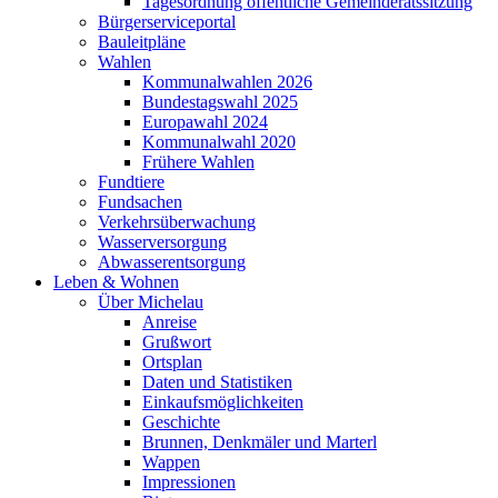
Tagesordnung öffentliche Gemeinderatssitzung
Bürgerserviceportal
Bauleitpläne
Wahlen
Kommunalwahlen 2026
Bundestagswahl 2025
Europawahl 2024
Kommunalwahl 2020
Frühere Wahlen
Fundtiere
Fundsachen
Verkehrsüberwachung
Wasserversorgung
Abwasserentsorgung
Leben & Wohnen
Über Michelau
Anreise
Grußwort
Ortsplan
Daten und Statistiken
Einkaufsmöglichkeiten
Geschichte
Brunnen, Denkmäler und Marterl
Wappen
Impressionen