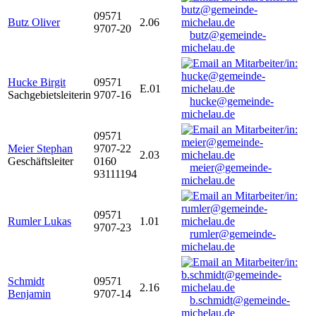
09571
Butz Oliver
2.06
9707-20
butz@gemeinde-
michelau.de
Hucke Birgit
09571
E.01
Sachgebietsleiterin
9707-16
hucke@gemeinde-
michelau.de
09571
Meier Stephan
9707-22
2.03
Geschäftsleiter
0160
meier@gemeinde-
93111194
michelau.de
09571
Rumler Lukas
1.01
9707-23
rumler@gemeinde-
michelau.de
Schmidt
09571
2.16
Benjamin
9707-14
b.schmidt@gemeinde-
michelau.de