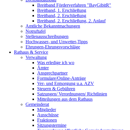
Breitband Förderverfahren "BayGibitR"
Breitband, 1. Erschließung
Breitband, 2. Erschließung
Breitband, 2. Erschließung, 2. Anlauf
Amtliche Bekanntmachungen
Notruftafel
Stellenausschreibungen
Hochwasser- und Unwetter-Tipps
Ehrungen-Ehrungsvorschläge
Rathaus & Service
Verwaltung
Was erledige ich wo
Ämter
Ansprechpartner
Formulare/Online-Anträge
Ver- und Entsorgung u.a. AZV
Steuern & Gebühren
Satzungen/ Verordnungen/ Richtlinien
Mitteilungen aus dem Rathaus
Gemeinderat
Mitglieder
Ausschüsse
Fraktionen
Sitzungstermine