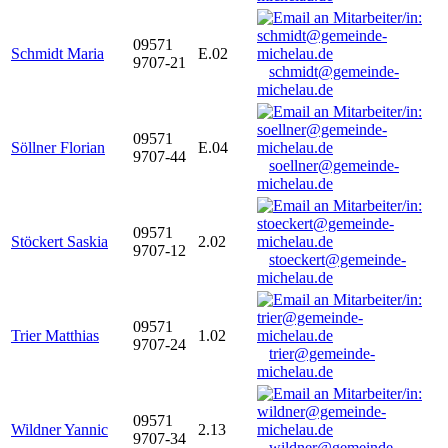
09571
Schmidt Maria
E.02
9707-21
schmidt@gemeinde-
michelau.de
09571
Söllner Florian
E.04
9707-44
soellner@gemeinde-
michelau.de
09571
Stöckert Saskia
2.02
9707-12
stoeckert@gemeinde-
michelau.de
09571
Trier Matthias
1.02
9707-24
trier@gemeinde-
michelau.de
09571
Wildner Yannic
2.13
9707-34
wildner@gemeinde-