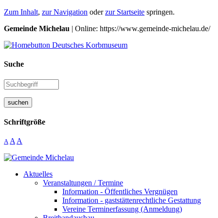
Zum Inhalt
,
zur Navigation
oder
zur Startseite
springen.
Gemeinde Michelau
| Online: https://www.gemeinde-michelau.de/
Suche
suchen
Schriftgröße
A
A
A
Aktuelles
Veranstaltungen / Termine
Information - Öffentliches Vergnügen
Information - gaststättenrechtliche Gestattung
Vereine Terminerfassung (Anmeldung)
Breitbandausbau