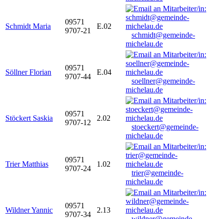
09571
Schmidt Maria
E.02
9707-21
schmidt@gemeinde-
michelau.de
09571
Söllner Florian
E.04
9707-44
soellner@gemeinde-
michelau.de
09571
Stöckert Saskia
2.02
9707-12
stoeckert@gemeinde-
michelau.de
09571
Trier Matthias
1.02
9707-24
trier@gemeinde-
michelau.de
09571
Wildner Yannic
2.13
9707-34
wildner@gemeinde-