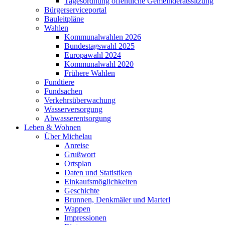
Tagesordnung öffentliche Gemeinderatssitzung
Bürgerserviceportal
Bauleitpläne
Wahlen
Kommunalwahlen 2026
Bundestagswahl 2025
Europawahl 2024
Kommunalwahl 2020
Frühere Wahlen
Fundtiere
Fundsachen
Verkehrsüberwachung
Wasserversorgung
Abwasserentsorgung
Leben & Wohnen
Über Michelau
Anreise
Grußwort
Ortsplan
Daten und Statistiken
Einkaufsmöglichkeiten
Geschichte
Brunnen, Denkmäler und Marterl
Wappen
Impressionen