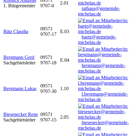
Robisch Andreas
09571
2.01
1. Bürgermeister
9707-0
rathaus@gemeinde-
michelau.de
09571
Bätz Claudia
E.03
9707-17
baetz@gemeinde-
michelau.de
Bergmann Gerd
09571
E.04
Sachgebietsleiter
9707-18
bergmann@gemeinde-
michelau.de
09571
Bergmann Lukas
1.10
9707-30
l.bergmann@gemeinde-
michelau.de
Biesenecker Rene
09571
2.05
Sachgebietsleiter
9707-15
biesenecker@gemeinde-
michelau.de