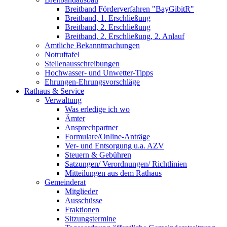
Breitband Förderverfahren "BayGibitR"
Breitband, 1. Erschließung
Breitband, 2. Erschließung
Breitband, 2. Erschließung, 2. Anlauf
Amtliche Bekanntmachungen
Notruftafel
Stellenausschreibungen
Hochwasser- und Unwetter-Tipps
Ehrungen-Ehrungsvorschläge
Rathaus & Service
Verwaltung
Was erledige ich wo
Ämter
Ansprechpartner
Formulare/Online-Anträge
Ver- und Entsorgung u.a. AZV
Steuern & Gebühren
Satzungen/ Verordnungen/ Richtlinien
Mitteilungen aus dem Rathaus
Gemeinderat
Mitglieder
Ausschüsse
Fraktionen
Sitzungstermine