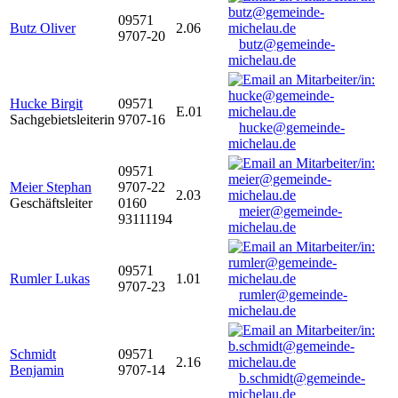
09571
Butz Oliver
2.06
9707-20
butz@gemeinde-
michelau.de
Hucke Birgit
09571
E.01
Sachgebietsleiterin
9707-16
hucke@gemeinde-
michelau.de
09571
Meier Stephan
9707-22
2.03
Geschäftsleiter
0160
meier@gemeinde-
93111194
michelau.de
09571
Rumler Lukas
1.01
9707-23
rumler@gemeinde-
michelau.de
Schmidt
09571
2.16
Benjamin
9707-14
b.schmidt@gemeinde-
michelau.de