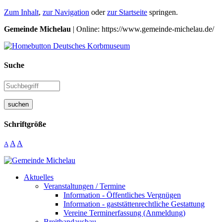
Zum Inhalt
,
zur Navigation
oder
zur Startseite
springen.
Gemeinde Michelau
| Online: https://www.gemeinde-michelau.de/
Suche
suchen
Schriftgröße
A
A
A
Aktuelles
Veranstaltungen / Termine
Information - Öffentliches Vergnügen
Information - gaststättenrechtliche Gestattung
Vereine Terminerfassung (Anmeldung)
Breitbandausbau