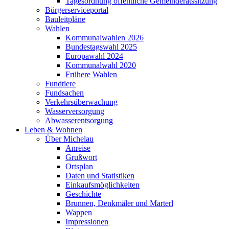
Tagesordnung öffentliche Gemeinderatssitzung
Bürgerserviceportal
Bauleitpläne
Wahlen
Kommunalwahlen 2026
Bundestagswahl 2025
Europawahl 2024
Kommunalwahl 2020
Frühere Wahlen
Fundtiere
Fundsachen
Verkehrsüberwachung
Wasserversorgung
Abwasserentsorgung
Leben & Wohnen
Über Michelau
Anreise
Grußwort
Ortsplan
Daten und Statistiken
Einkaufsmöglichkeiten
Geschichte
Brunnen, Denkmäler und Marterl
Wappen
Impressionen