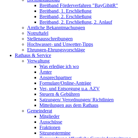
Breitband Förderverfahren "BayGibitR"
Breitband, 1. Erschließung
Breitband, 2. Erschließung
Breitband, 2. Erschließung, 2. Anlauf
Amtliche Bekanntmachungen
Notruftafel
Stellenausschreibungen
Hochwasser- und Unwetter-Tipps
Ehrungen-Ehrungsvorschläge
Rathaus & Service
Verwaltung
Was erledige ich wo
Ämter
Ansprechpartner
Formulare/Online-Anträge
Ver- und Entsorgung u.a. AZV
Steuern & Gebühren
Satzungen/ Verordnungen/ Richtlinien
Mitteilungen aus dem Rathaus
Gemeinderat
Mitglieder
Ausschüsse
Fraktionen
Sitzungstermine