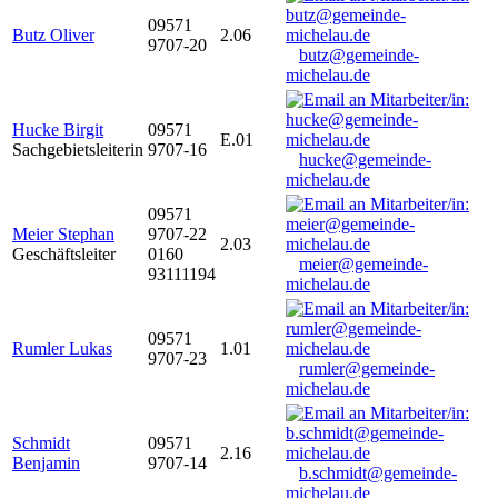
09571
Butz Oliver
2.06
9707-20
butz@gemeinde-
michelau.de
Hucke Birgit
09571
E.01
Sachgebietsleiterin
9707-16
hucke@gemeinde-
michelau.de
09571
Meier Stephan
9707-22
2.03
Geschäftsleiter
0160
meier@gemeinde-
93111194
michelau.de
09571
Rumler Lukas
1.01
9707-23
rumler@gemeinde-
michelau.de
Schmidt
09571
2.16
Benjamin
9707-14
b.schmidt@gemeinde-
michelau.de