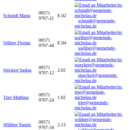
09571
Schmidt Maria
E.02
9707-21
schmidt@gemeinde-
michelau.de
09571
Söllner Florian
E.04
9707-44
soellner@gemeinde-
michelau.de
09571
Stöckert Saskia
2.02
9707-12
stoeckert@gemeinde-
michelau.de
09571
Trier Matthias
1.02
9707-24
trier@gemeinde-
michelau.de
09571
Wildner Yannic
2.13
9707-34
wildner@gemeinde-