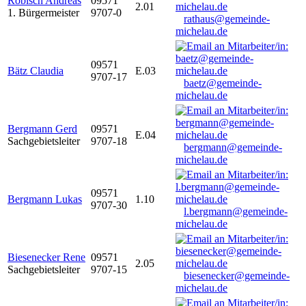
Robisch Andreas
09571
2.01
1. Bürgermeister
9707-0
rathaus@gemeinde-
michelau.de
09571
Bätz Claudia
E.03
9707-17
baetz@gemeinde-
michelau.de
Bergmann Gerd
09571
E.04
Sachgebietsleiter
9707-18
bergmann@gemeinde-
michelau.de
09571
Bergmann Lukas
1.10
9707-30
l.bergmann@gemeinde-
michelau.de
Biesenecker Rene
09571
2.05
Sachgebietsleiter
9707-15
biesenecker@gemeinde-
michelau.de