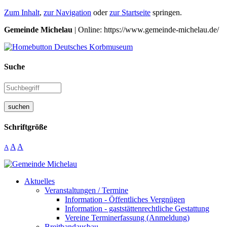
Zum Inhalt
,
zur Navigation
oder
zur Startseite
springen.
Gemeinde Michelau
| Online: https://www.gemeinde-michelau.de/
Suche
suchen
Schriftgröße
A
A
A
Aktuelles
Veranstaltungen / Termine
Information - Öffentliches Vergnügen
Information - gaststättenrechtliche Gestattung
Vereine Terminerfassung (Anmeldung)
Breitbandausbau