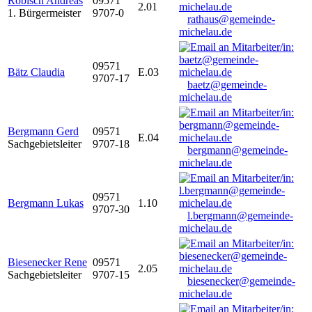
Robisch Andreas
09571
2.01
1. Bürgermeister
9707-0
rathaus@gemeinde-
michelau.de
09571
Bätz Claudia
E.03
9707-17
baetz@gemeinde-
michelau.de
Bergmann Gerd
09571
E.04
Sachgebietsleiter
9707-18
bergmann@gemeinde-
michelau.de
09571
Bergmann Lukas
1.10
9707-30
l.bergmann@gemeinde-
michelau.de
Biesenecker Rene
09571
2.05
Sachgebietsleiter
9707-15
biesenecker@gemeinde-
michelau.de