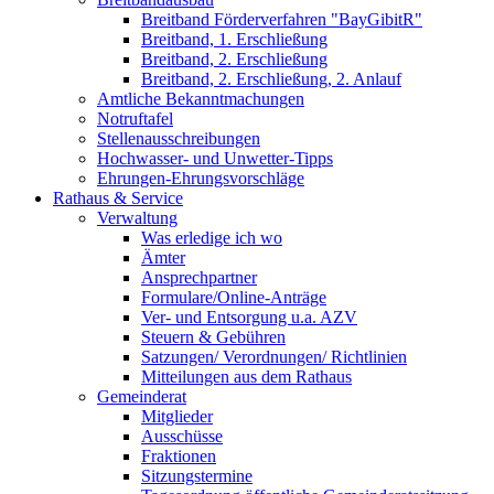
Breitband Förderverfahren "BayGibitR"
Breitband, 1. Erschließung
Breitband, 2. Erschließung
Breitband, 2. Erschließung, 2. Anlauf
Amtliche Bekanntmachungen
Notruftafel
Stellenausschreibungen
Hochwasser- und Unwetter-Tipps
Ehrungen-Ehrungsvorschläge
Rathaus & Service
Verwaltung
Was erledige ich wo
Ämter
Ansprechpartner
Formulare/Online-Anträge
Ver- und Entsorgung u.a. AZV
Steuern & Gebühren
Satzungen/ Verordnungen/ Richtlinien
Mitteilungen aus dem Rathaus
Gemeinderat
Mitglieder
Ausschüsse
Fraktionen
Sitzungstermine