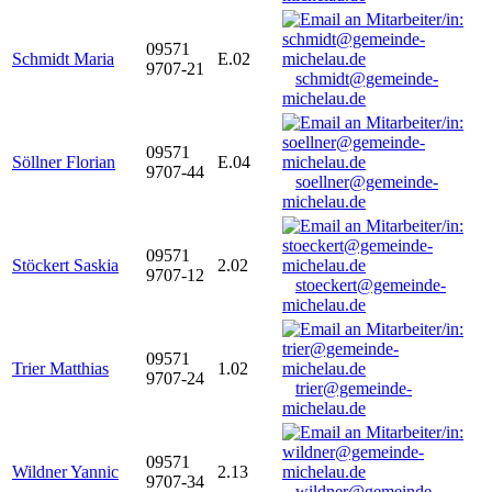
09571
Schmidt Maria
E.02
9707-21
schmidt@gemeinde-
michelau.de
09571
Söllner Florian
E.04
9707-44
soellner@gemeinde-
michelau.de
09571
Stöckert Saskia
2.02
9707-12
stoeckert@gemeinde-
michelau.de
09571
Trier Matthias
1.02
9707-24
trier@gemeinde-
michelau.de
09571
Wildner Yannic
2.13
9707-34
wildner@gemeinde-