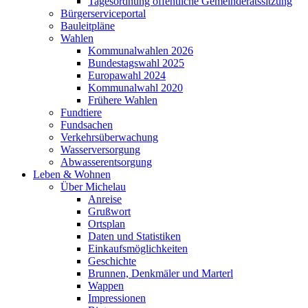
Tagesordnung öffentliche Gemeinderatssitzung
Bürgerserviceportal
Bauleitpläne
Wahlen
Kommunalwahlen 2026
Bundestagswahl 2025
Europawahl 2024
Kommunalwahl 2020
Frühere Wahlen
Fundtiere
Fundsachen
Verkehrsüberwachung
Wasserversorgung
Abwasserentsorgung
Leben & Wohnen
Über Michelau
Anreise
Grußwort
Ortsplan
Daten und Statistiken
Einkaufsmöglichkeiten
Geschichte
Brunnen, Denkmäler und Marterl
Wappen
Impressionen