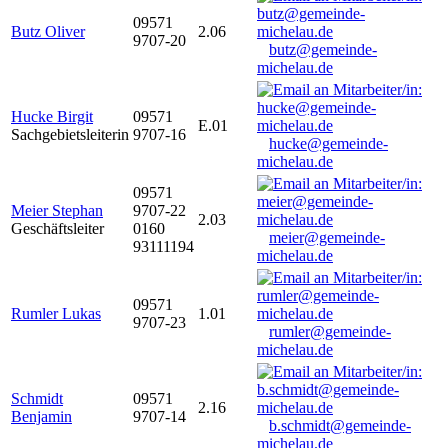
09571
Butz Oliver
2.06
9707-20
butz@gemeinde-
michelau.de
Hucke Birgit
09571
E.01
Sachgebietsleiterin
9707-16
hucke@gemeinde-
michelau.de
09571
Meier Stephan
9707-22
2.03
Geschäftsleiter
0160
meier@gemeinde-
93111194
michelau.de
09571
Rumler Lukas
1.01
9707-23
rumler@gemeinde-
michelau.de
Schmidt
09571
2.16
Benjamin
9707-14
b.schmidt@gemeinde-
michelau.de