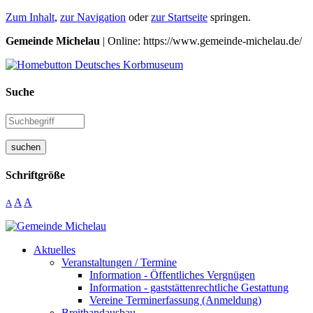
Zum Inhalt
,
zur Navigation
oder
zur Startseite
springen.
Gemeinde Michelau
| Online: https://www.gemeinde-michelau.de/
Suche
suchen
Schriftgröße
A
A
A
Aktuelles
Veranstaltungen / Termine
Information - Öffentliches Vergnügen
Information - gaststättenrechtliche Gestattung
Vereine Terminerfassung (Anmeldung)
Breitbandausbau