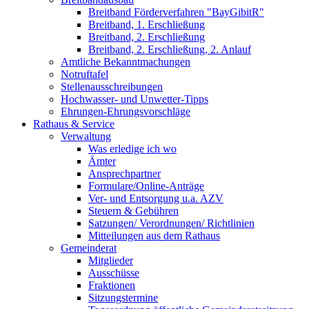
Breitband Förderverfahren "BayGibitR"
Breitband, 1. Erschließung
Breitband, 2. Erschließung
Breitband, 2. Erschließung, 2. Anlauf
Amtliche Bekanntmachungen
Notruftafel
Stellenausschreibungen
Hochwasser- und Unwetter-Tipps
Ehrungen-Ehrungsvorschläge
Rathaus & Service
Verwaltung
Was erledige ich wo
Ämter
Ansprechpartner
Formulare/Online-Anträge
Ver- und Entsorgung u.a. AZV
Steuern & Gebühren
Satzungen/ Verordnungen/ Richtlinien
Mitteilungen aus dem Rathaus
Gemeinderat
Mitglieder
Ausschüsse
Fraktionen
Sitzungstermine