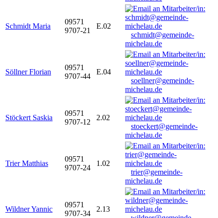
09571
Schmidt Maria
E.02
9707-21
schmidt@gemeinde-
michelau.de
09571
Söllner Florian
E.04
9707-44
soellner@gemeinde-
michelau.de
09571
Stöckert Saskia
2.02
9707-12
stoeckert@gemeinde-
michelau.de
09571
Trier Matthias
1.02
9707-24
trier@gemeinde-
michelau.de
09571
Wildner Yannic
2.13
9707-34
wildner@gemeinde-