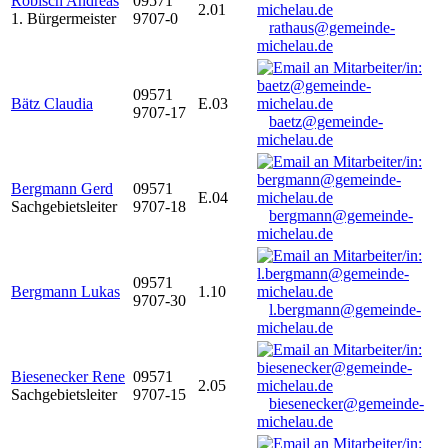
Robisch Andreas
09571
2.01
1. Bürgermeister
9707-0
rathaus@gemeinde-
michelau.de
09571
Bätz Claudia
E.03
9707-17
baetz@gemeinde-
michelau.de
Bergmann Gerd
09571
E.04
Sachgebietsleiter
9707-18
bergmann@gemeinde-
michelau.de
09571
Bergmann Lukas
1.10
9707-30
l.bergmann@gemeinde-
michelau.de
Biesenecker Rene
09571
2.05
Sachgebietsleiter
9707-15
biesenecker@gemeinde-
michelau.de