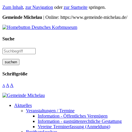
Zum Inhalt
,
zur Navigation
oder
zur Startseite
springen.
Gemeinde Michelau
| Online: https://www.gemeinde-michelau.de/
Suche
suchen
Schriftgröße
A
A
A
Aktuelles
Veranstaltungen / Termine
Information - Öffentliches Vergnügen
Information - gaststättenrechtliche Gestattung
Vereine Terminerfassung (Anmeldung)
Breitbandausbau