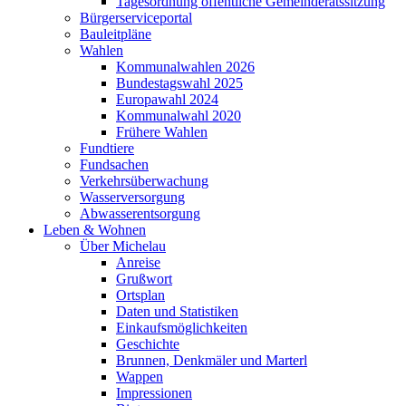
Tagesordnung öffentliche Gemeinderatssitzung
Bürgerserviceportal
Bauleitpläne
Wahlen
Kommunalwahlen 2026
Bundestagswahl 2025
Europawahl 2024
Kommunalwahl 2020
Frühere Wahlen
Fundtiere
Fundsachen
Verkehrsüberwachung
Wasserversorgung
Abwasserentsorgung
Leben & Wohnen
Über Michelau
Anreise
Grußwort
Ortsplan
Daten und Statistiken
Einkaufsmöglichkeiten
Geschichte
Brunnen, Denkmäler und Marterl
Wappen
Impressionen