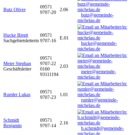
09571
Butz Oliver
2.06
9707-20
butz@gemeinde-
michelau.de
Hucke Birgit
09571
E.01
Sachgebietsleiterin
9707-16
hucke@gemeinde-
michelau.de
09571
Meier Stephan
9707-22
2.03
Geschäftsleiter
0160
meier@gemeinde-
93111194
michelau.de
09571
Rumler Lukas
1.01
9707-23
rumler@gemeinde-
michelau.de
Schmidt
09571
2.16
Benjamin
9707-14
b.schmidt@gemeinde-
michelau.de