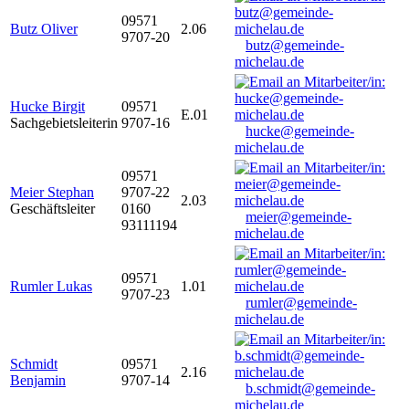
09571
Butz Oliver
2.06
9707-20
butz@gemeinde-
michelau.de
Hucke Birgit
09571
E.01
Sachgebietsleiterin
9707-16
hucke@gemeinde-
michelau.de
09571
Meier Stephan
9707-22
2.03
Geschäftsleiter
0160
meier@gemeinde-
93111194
michelau.de
09571
Rumler Lukas
1.01
9707-23
rumler@gemeinde-
michelau.de
Schmidt
09571
2.16
Benjamin
9707-14
b.schmidt@gemeinde-
michelau.de