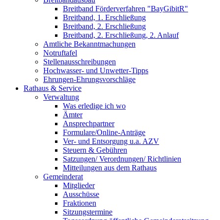
Breitband Förderverfahren "BayGibitR"
Breitband, 1. Erschließung
Breitband, 2. Erschließung
Breitband, 2. Erschließung, 2. Anlauf
Amtliche Bekanntmachungen
Notruftafel
Stellenausschreibungen
Hochwasser- und Unwetter-Tipps
Ehrungen-Ehrungsvorschläge
Rathaus & Service
Verwaltung
Was erledige ich wo
Ämter
Ansprechpartner
Formulare/Online-Anträge
Ver- und Entsorgung u.a. AZV
Steuern & Gebühren
Satzungen/ Verordnungen/ Richtlinien
Mitteilungen aus dem Rathaus
Gemeinderat
Mitglieder
Ausschüsse
Fraktionen
Sitzungstermine