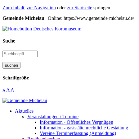
Zum Inhalt
,
zur Navigation
oder
zur Startseite
springen.
Gemeinde Michelau
| Online: https://www.gemeinde-michelau.de/
Suche
suchen
Schriftgröße
A
A
A
Aktuelles
Veranstaltungen / Termine
Information - Öffentliches Vergnügen
Information - gaststättenrechtliche Gestattung
Vereine Terminerfassung (Anmeldung)
Breitbandausbau