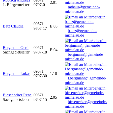
Robisch Andreas
09571
2.01
1. Bürgermeister
9707-0
rathaus@gemeinde-
michelau.de
09571
Bätz Claudia
E.03
9707-17
baetz@gemeinde-
michelau.de
Bergmann Gerd
09571
E.04
Sachgebietsleiter
9707-18
bergmann@gemeinde-
michelau.de
09571
Bergmann Lukas
1.10
9707-30
l.bergmann@gemeinde-
michelau.de
Biesenecker Rene
09571
2.05
Sachgebietsleiter
9707-15
biesenecker@gemeinde-
michelau.de