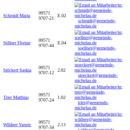
09571
Schmidt Maria
E.02
9707-21
schmidt@gemeinde-
michelau.de
09571
Söllner Florian
E.04
9707-44
soellner@gemeinde-
michelau.de
09571
Stöckert Saskia
2.02
9707-12
stoeckert@gemeinde-
michelau.de
09571
Trier Matthias
1.02
9707-24
trier@gemeinde-
michelau.de
09571
Wildner Yannic
2.13
9707-34
wildner@gemeinde-