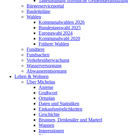
Tagesordnung öffentliche Gemeinderatssitzung
Bürgerserviceportal
Bauleitpläne
Wahlen
Kommunalwahlen 2026
Bundestagswahl 2025
Europawahl 2024
Kommunalwahl 2020
Frühere Wahlen
Fundtiere
Fundsachen
Verkehrsüberwachung
Wasserversorgung
Abwasserentsorgung
Leben & Wohnen
Über Michelau
Anreise
Grußwort
Ortsplan
Daten und Statistiken
Einkaufsmöglichkeiten
Geschichte
Brunnen, Denkmäler und Marterl
Wappen
Impressionen