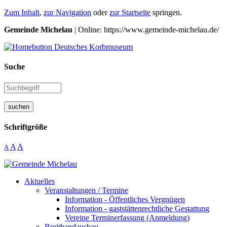
Zum Inhalt
,
zur Navigation
oder
zur Startseite
springen.
Gemeinde Michelau
| Online: https://www.gemeinde-michelau.de/
Suche
suchen
Schriftgröße
A
A
A
Aktuelles
Veranstaltungen / Termine
Information - Öffentliches Vergnügen
Information - gaststättenrechtliche Gestattung
Vereine Terminerfassung (Anmeldung)
Breitbandausbau