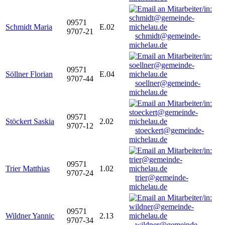
09571
Schmidt Maria
E.02
9707-21
schmidt@gemeinde-
michelau.de
09571
Söllner Florian
E.04
9707-44
soellner@gemeinde-
michelau.de
09571
Stöckert Saskia
2.02
9707-12
stoeckert@gemeinde-
michelau.de
09571
Trier Matthias
1.02
9707-24
trier@gemeinde-
michelau.de
09571
Wildner Yannic
2.13
9707-34
wildner@gemeinde-