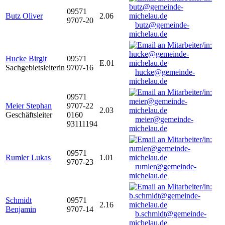
09571
Butz Oliver
2.06
9707-20
butz@gemeinde-
michelau.de
Hucke Birgit
09571
E.01
Sachgebietsleiterin
9707-16
hucke@gemeinde-
michelau.de
09571
Meier Stephan
9707-22
2.03
Geschäftsleiter
0160
meier@gemeinde-
93111194
michelau.de
09571
Rumler Lukas
1.01
9707-23
rumler@gemeinde-
michelau.de
Schmidt
09571
2.16
Benjamin
9707-14
b.schmidt@gemeinde-
michelau.de