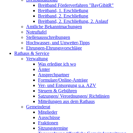
Breitband Förderverfahren "BayGibitR"
Breitband, 1. Erschließung
Breitband, 2. Erschließung
Breitband, 2. Erschließung, 2. Anlauf
Amtliche Bekanntmachungen
Notruftafel
Stellenausschreibungen
Hochwasser- und Unwetter-Tipps
Ehrungen-Ehrungsvorschläge
Rathaus & Service
Verwaltung
Was erledige ich wo
Ämter
Ansprechpartner
Formulare/Online-Anträge
Ver- und Entsorgung u.a. AZV
Steuern & Gebühren
Satzungen/ Verordnungen/ Richtlinien
Mitteilungen aus dem Rathaus
Gemeinderat
Mitglieder
Ausschüsse
Fraktionen
Sitzungstermine