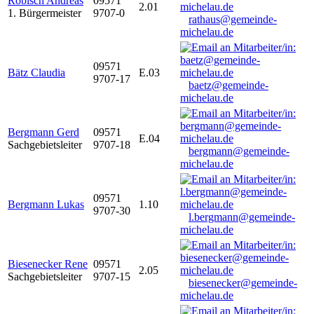
Robisch Andreas
09571
2.01
1. Bürgermeister
9707-0
rathaus@gemeinde-
michelau.de
09571
Bätz Claudia
E.03
9707-17
baetz@gemeinde-
michelau.de
Bergmann Gerd
09571
E.04
Sachgebietsleiter
9707-18
bergmann@gemeinde-
michelau.de
09571
Bergmann Lukas
1.10
9707-30
l.bergmann@gemeinde-
michelau.de
Biesenecker Rene
09571
2.05
Sachgebietsleiter
9707-15
biesenecker@gemeinde-
michelau.de