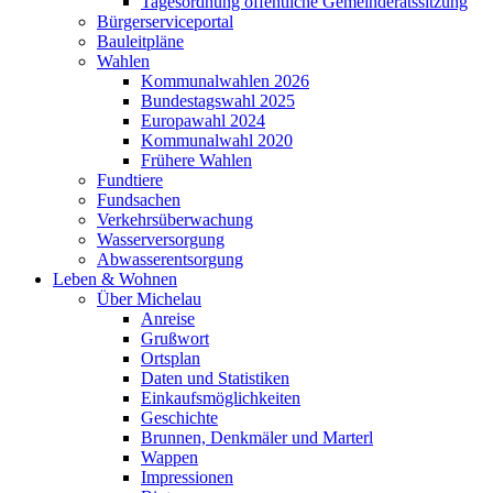
Tagesordnung öffentliche Gemeinderatssitzung
Bürgerserviceportal
Bauleitpläne
Wahlen
Kommunalwahlen 2026
Bundestagswahl 2025
Europawahl 2024
Kommunalwahl 2020
Frühere Wahlen
Fundtiere
Fundsachen
Verkehrsüberwachung
Wasserversorgung
Abwasserentsorgung
Leben & Wohnen
Über Michelau
Anreise
Grußwort
Ortsplan
Daten und Statistiken
Einkaufsmöglichkeiten
Geschichte
Brunnen, Denkmäler und Marterl
Wappen
Impressionen