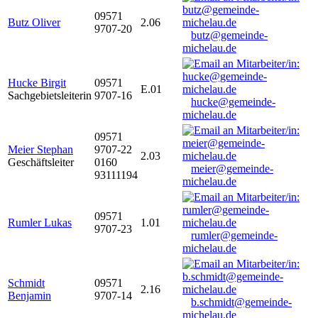
09571
Butz Oliver
2.06
9707-20
butz@gemeinde-
michelau.de
Hucke Birgit
09571
E.01
Sachgebietsleiterin
9707-16
hucke@gemeinde-
michelau.de
09571
Meier Stephan
9707-22
2.03
Geschäftsleiter
0160
meier@gemeinde-
93111194
michelau.de
09571
Rumler Lukas
1.01
9707-23
rumler@gemeinde-
michelau.de
Schmidt
09571
2.16
Benjamin
9707-14
b.schmidt@gemeinde-
michelau.de