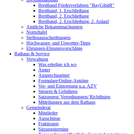
Breitband Förderverfahren "BayGibitR"
Breitband, 1. Erschließung
Breitband, 2. Erschließung
Breitband, 2. Erschließung, 2. Anlauf
Amtliche Bekanntmachungen
Notruftafel
Stellenausschreibungen
Hochwasser- und Unwetter-Tipps
Ehrungen-Ehrungsvorschläge
Rathaus & Service
Verwaltung
Was erledige ich wo
Ämter
Ansprechpartner
Formulare/Online-Anträge
Ver- und Entsorgung u.a. AZV
Steuern & Gebühren
Satzungen/ Verordnungen/ Richtlinien
Mitteilungen aus dem Rathaus
Gemeinderat
Mitglieder
Ausschüsse
Fraktionen
Sitzungstermine