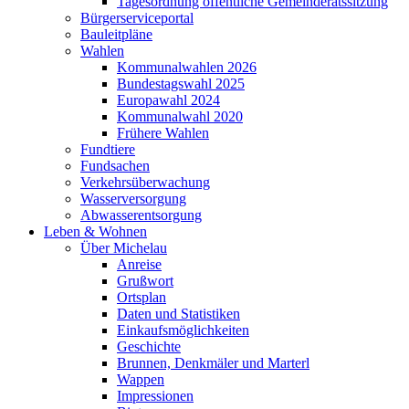
Tagesordnung öffentliche Gemeinderatssitzung
Bürgerserviceportal
Bauleitpläne
Wahlen
Kommunalwahlen 2026
Bundestagswahl 2025
Europawahl 2024
Kommunalwahl 2020
Frühere Wahlen
Fundtiere
Fundsachen
Verkehrsüberwachung
Wasserversorgung
Abwasserentsorgung
Leben & Wohnen
Über Michelau
Anreise
Grußwort
Ortsplan
Daten und Statistiken
Einkaufsmöglichkeiten
Geschichte
Brunnen, Denkmäler und Marterl
Wappen
Impressionen