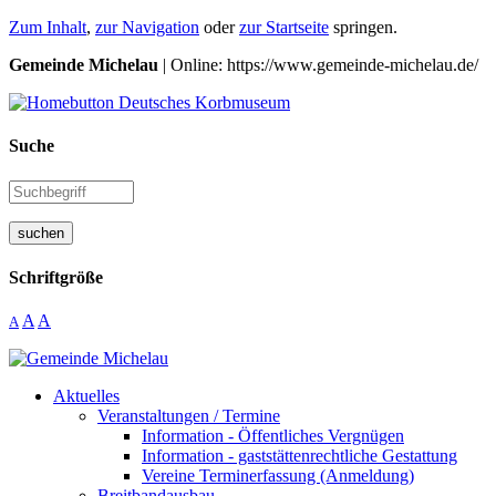
Zum Inhalt
,
zur Navigation
oder
zur Startseite
springen.
Gemeinde Michelau
| Online: https://www.gemeinde-michelau.de/
Suche
suchen
Schriftgröße
A
A
A
Aktuelles
Veranstaltungen / Termine
Information - Öffentliches Vergnügen
Information - gaststättenrechtliche Gestattung
Vereine Terminerfassung (Anmeldung)
Breitbandausbau