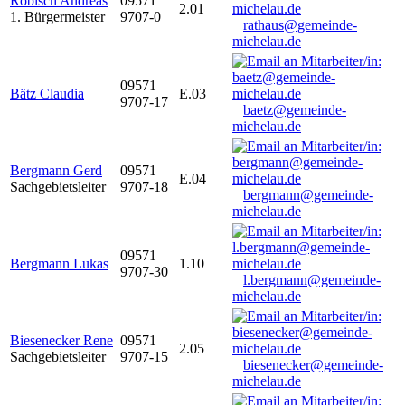
Robisch Andreas
09571
2.01
1. Bürgermeister
9707-0
rathaus@gemeinde-
michelau.de
09571
Bätz Claudia
E.03
9707-17
baetz@gemeinde-
michelau.de
Bergmann Gerd
09571
E.04
Sachgebietsleiter
9707-18
bergmann@gemeinde-
michelau.de
09571
Bergmann Lukas
1.10
9707-30
l.bergmann@gemeinde-
michelau.de
Biesenecker Rene
09571
2.05
Sachgebietsleiter
9707-15
biesenecker@gemeinde-
michelau.de