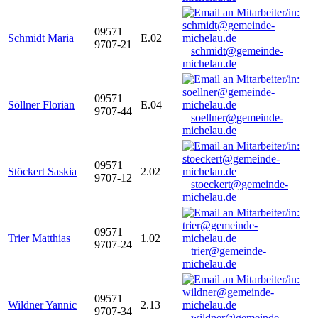
09571
Schmidt Maria
E.02
9707-21
schmidt@gemeinde-
michelau.de
09571
Söllner Florian
E.04
9707-44
soellner@gemeinde-
michelau.de
09571
Stöckert Saskia
2.02
9707-12
stoeckert@gemeinde-
michelau.de
09571
Trier Matthias
1.02
9707-24
trier@gemeinde-
michelau.de
09571
Wildner Yannic
2.13
9707-34
wildner@gemeinde-