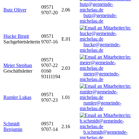
09571
Butz Oliver
2.06
9707-20
butz@gemeinde-
michelau.de
Hucke Birgit
09571
E.01
Sachgebietsleiterin
9707-16
hucke@gemeinde-
michelau.de
09571
Meier Stephan
9707-22
2.03
Geschäftsleiter
0160
meier@gemeinde-
93111194
michelau.de
09571
Rumler Lukas
1.01
9707-23
rumler@gemeinde-
michelau.de
Schmidt
09571
2.16
Benjamin
9707-14
b.schmidt@gemeinde-
michelau.de