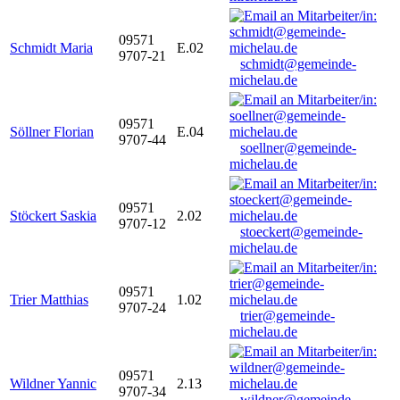
09571
Schmidt Maria
E.02
9707-21
schmidt@gemeinde-
michelau.de
09571
Söllner Florian
E.04
9707-44
soellner@gemeinde-
michelau.de
09571
Stöckert Saskia
2.02
9707-12
stoeckert@gemeinde-
michelau.de
09571
Trier Matthias
1.02
9707-24
trier@gemeinde-
michelau.de
09571
Wildner Yannic
2.13
9707-34
wildner@gemeinde-