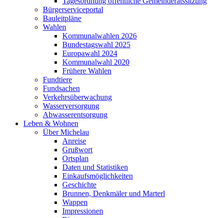
Tagesordnung öffentliche Gemeinderatssitzung
Bürgerserviceportal
Bauleitpläne
Wahlen
Kommunalwahlen 2026
Bundestagswahl 2025
Europawahl 2024
Kommunalwahl 2020
Frühere Wahlen
Fundtiere
Fundsachen
Verkehrsüberwachung
Wasserversorgung
Abwasserentsorgung
Leben & Wohnen
Über Michelau
Anreise
Grußwort
Ortsplan
Daten und Statistiken
Einkaufsmöglichkeiten
Geschichte
Brunnen, Denkmäler und Marterl
Wappen
Impressionen