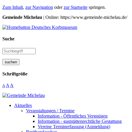
Zum Inhalt
,
zur Navigation
oder
zur Startseite
springen.
Gemeinde Michelau
| Online: https://www.gemeinde-michelau.de/
Suche
suchen
Schriftgröße
A
A
A
Aktuelles
Veranstaltungen / Termine
Information - Öffentliches Vergnügen
Information - gaststättenrechtliche Gestattung
Vereine Terminerfassung (Anmeldung)
Breitbandausbau