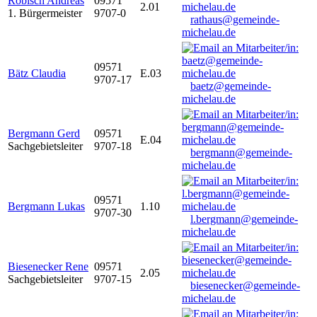
Robisch Andreas
09571
2.01
1. Bürgermeister
9707-0
rathaus@gemeinde-
michelau.de
09571
Bätz Claudia
E.03
9707-17
baetz@gemeinde-
michelau.de
Bergmann Gerd
09571
E.04
Sachgebietsleiter
9707-18
bergmann@gemeinde-
michelau.de
09571
Bergmann Lukas
1.10
9707-30
l.bergmann@gemeinde-
michelau.de
Biesenecker Rene
09571
2.05
Sachgebietsleiter
9707-15
biesenecker@gemeinde-
michelau.de