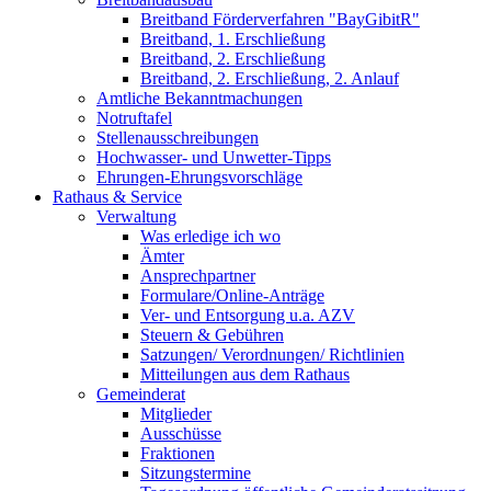
Breitband Förderverfahren "BayGibitR"
Breitband, 1. Erschließung
Breitband, 2. Erschließung
Breitband, 2. Erschließung, 2. Anlauf
Amtliche Bekanntmachungen
Notruftafel
Stellenausschreibungen
Hochwasser- und Unwetter-Tipps
Ehrungen-Ehrungsvorschläge
Rathaus & Service
Verwaltung
Was erledige ich wo
Ämter
Ansprechpartner
Formulare/Online-Anträge
Ver- und Entsorgung u.a. AZV
Steuern & Gebühren
Satzungen/ Verordnungen/ Richtlinien
Mitteilungen aus dem Rathaus
Gemeinderat
Mitglieder
Ausschüsse
Fraktionen
Sitzungstermine