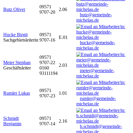
09571
Butz Oliver
2.06
9707-20
butz@gemeinde-
michelau.de
Hucke Birgit
09571
E.01
Sachgebietsleiterin
9707-16
hucke@gemeinde-
michelau.de
09571
Meier Stephan
9707-22
2.03
Geschäftsleiter
0160
meier@gemeinde-
93111194
michelau.de
09571
Rumler Lukas
1.01
9707-23
rumler@gemeinde-
michelau.de
Schmidt
09571
2.16
Benjamin
9707-14
b.schmidt@gemeinde-
michelau.de