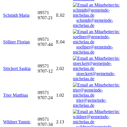
09571
Schmidt Maria
E.02
9707-21
schmidt@gemeinde-
michelau.de
09571
Söllner Florian
E.04
9707-44
soellner@gemeinde-
michelau.de
09571
Stöckert Saskia
2.02
9707-12
stoeckert@gemeinde-
michelau.de
09571
Trier Matthias
1.02
9707-24
trier@gemeinde-
michelau.de
09571
Wildner Yannic
2.13
9707-34
wildner@gemeinde-