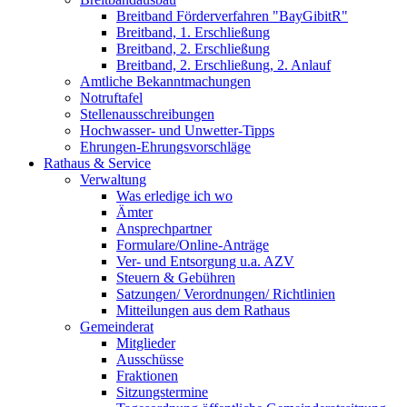
Breitband Förderverfahren "BayGibitR"
Breitband, 1. Erschließung
Breitband, 2. Erschließung
Breitband, 2. Erschließung, 2. Anlauf
Amtliche Bekanntmachungen
Notruftafel
Stellenausschreibungen
Hochwasser- und Unwetter-Tipps
Ehrungen-Ehrungsvorschläge
Rathaus & Service
Verwaltung
Was erledige ich wo
Ämter
Ansprechpartner
Formulare/Online-Anträge
Ver- und Entsorgung u.a. AZV
Steuern & Gebühren
Satzungen/ Verordnungen/ Richtlinien
Mitteilungen aus dem Rathaus
Gemeinderat
Mitglieder
Ausschüsse
Fraktionen
Sitzungstermine