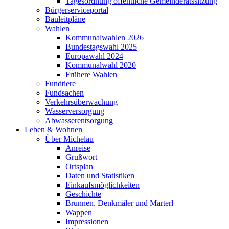
Tagesordnung öffentliche Gemeinderatssitzung
Bürgerserviceportal
Bauleitpläne
Wahlen
Kommunalwahlen 2026
Bundestagswahl 2025
Europawahl 2024
Kommunalwahl 2020
Frühere Wahlen
Fundtiere
Fundsachen
Verkehrsüberwachung
Wasserversorgung
Abwasserentsorgung
Leben & Wohnen
Über Michelau
Anreise
Grußwort
Ortsplan
Daten und Statistiken
Einkaufsmöglichkeiten
Geschichte
Brunnen, Denkmäler und Marterl
Wappen
Impressionen