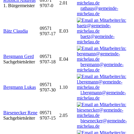
Robisch Andreas
09571
2.01
1. Bürgermeister
9707-0
rathaus@gemeinde-
michelau.de
09571
Bätz Claudia
E.03
9707-17
baetz@gemeinde-
michelau.de
Bergmann Gerd
09571
E.04
Sachgebietsleiter
9707-18
bergmann@gemeinde-
michelau.de
09571
Bergmann Lukas
1.10
9707-30
l.bergmann@gemeinde-
michelau.de
Biesenecker Rene
09571
2.05
Sachgebietsleiter
9707-15
biesenecker@gemeinde-
michelau.de