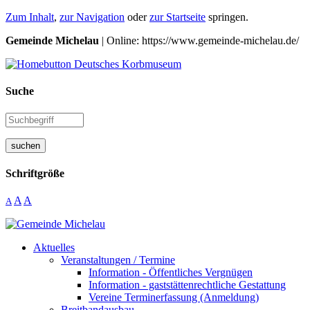
Zum Inhalt
,
zur Navigation
oder
zur Startseite
springen.
Gemeinde Michelau
| Online: https://www.gemeinde-michelau.de/
Suche
suchen
Schriftgröße
A
A
A
Aktuelles
Veranstaltungen / Termine
Information - Öffentliches Vergnügen
Information - gaststättenrechtliche Gestattung
Vereine Terminerfassung (Anmeldung)
Breitbandausbau