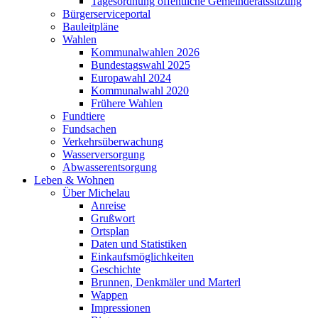
Tagesordnung öffentliche Gemeinderatssitzung
Bürgerserviceportal
Bauleitpläne
Wahlen
Kommunalwahlen 2026
Bundestagswahl 2025
Europawahl 2024
Kommunalwahl 2020
Frühere Wahlen
Fundtiere
Fundsachen
Verkehrsüberwachung
Wasserversorgung
Abwasserentsorgung
Leben & Wohnen
Über Michelau
Anreise
Grußwort
Ortsplan
Daten und Statistiken
Einkaufsmöglichkeiten
Geschichte
Brunnen, Denkmäler und Marterl
Wappen
Impressionen