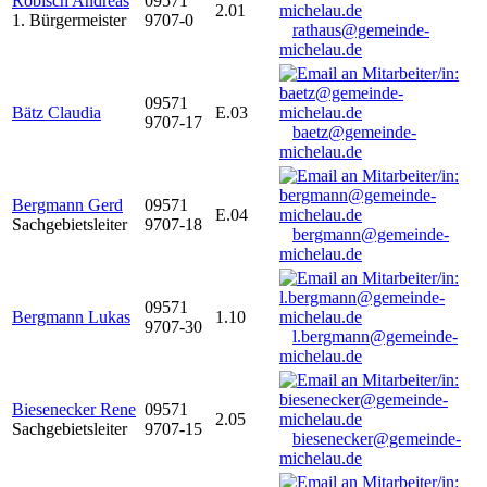
Robisch Andreas
09571
2.01
1. Bürgermeister
9707-0
rathaus@gemeinde-
michelau.de
09571
Bätz Claudia
E.03
9707-17
baetz@gemeinde-
michelau.de
Bergmann Gerd
09571
E.04
Sachgebietsleiter
9707-18
bergmann@gemeinde-
michelau.de
09571
Bergmann Lukas
1.10
9707-30
l.bergmann@gemeinde-
michelau.de
Biesenecker Rene
09571
2.05
Sachgebietsleiter
9707-15
biesenecker@gemeinde-
michelau.de