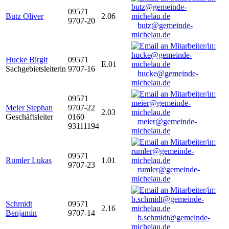
09571
Butz Oliver
2.06
9707-20
butz@gemeinde-
michelau.de
Hucke Birgit
09571
E.01
Sachgebietsleiterin
9707-16
hucke@gemeinde-
michelau.de
09571
Meier Stephan
9707-22
2.03
Geschäftsleiter
0160
meier@gemeinde-
93111194
michelau.de
09571
Rumler Lukas
1.01
9707-23
rumler@gemeinde-
michelau.de
Schmidt
09571
2.16
Benjamin
9707-14
b.schmidt@gemeinde-
michelau.de