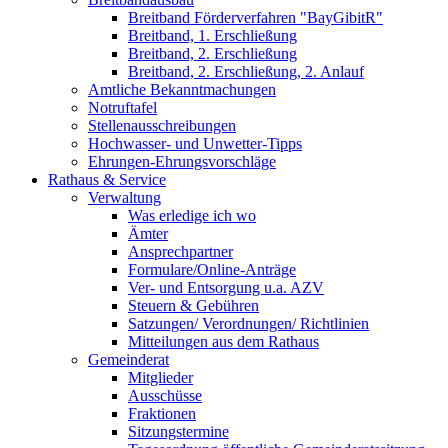
Breitband Förderverfahren "BayGibitR"
Breitband, 1. Erschließung
Breitband, 2. Erschließung
Breitband, 2. Erschließung, 2. Anlauf
Amtliche Bekanntmachungen
Notruftafel
Stellenausschreibungen
Hochwasser- und Unwetter-Tipps
Ehrungen-Ehrungsvorschläge
Rathaus & Service
Verwaltung
Was erledige ich wo
Ämter
Ansprechpartner
Formulare/Online-Anträge
Ver- und Entsorgung u.a. AZV
Steuern & Gebühren
Satzungen/ Verordnungen/ Richtlinien
Mitteilungen aus dem Rathaus
Gemeinderat
Mitglieder
Ausschüsse
Fraktionen
Sitzungstermine