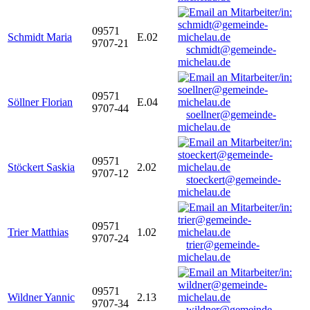
09571
Schmidt Maria
E.02
9707-21
schmidt@gemeinde-
michelau.de
09571
Söllner Florian
E.04
9707-44
soellner@gemeinde-
michelau.de
09571
Stöckert Saskia
2.02
9707-12
stoeckert@gemeinde-
michelau.de
09571
Trier Matthias
1.02
9707-24
trier@gemeinde-
michelau.de
09571
Wildner Yannic
2.13
9707-34
wildner@gemeinde-