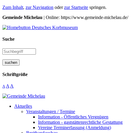
Zum Inhalt
,
zur Navigation
oder
zur Startseite
springen.
Gemeinde Michelau
| Online: https://www.gemeinde-michelau.de/
Suche
suchen
Schriftgröße
A
A
A
Aktuelles
Veranstaltungen / Termine
Information - Öffentliches Vergnügen
Information - gaststättenrechtliche Gestattung
Vereine Terminerfassung (Anmeldung)
Breitbandausbau