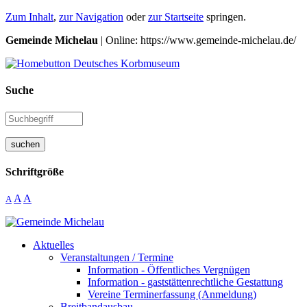
Zum Inhalt
,
zur Navigation
oder
zur Startseite
springen.
Gemeinde Michelau
| Online: https://www.gemeinde-michelau.de/
Suche
suchen
Schriftgröße
A
A
A
Aktuelles
Veranstaltungen / Termine
Information - Öffentliches Vergnügen
Information - gaststättenrechtliche Gestattung
Vereine Terminerfassung (Anmeldung)
Breitbandausbau