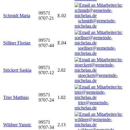
09571
Schmidt Maria
E.02
9707-21
schmidt@gemeinde-
michelau.de
09571
Söllner Florian
E.04
9707-44
soellner@gemeinde-
michelau.de
09571
Stöckert Saskia
2.02
9707-12
stoeckert@gemeinde-
michelau.de
09571
Trier Matthias
1.02
9707-24
trier@gemeinde-
michelau.de
09571
Wildner Yannic
2.13
9707-34
wildner@gemeinde-