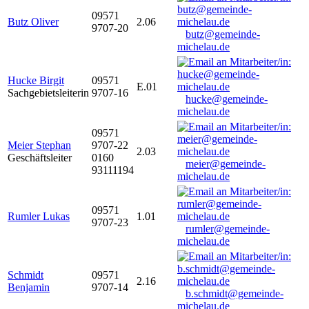
09571
Butz Oliver
2.06
9707-20
butz@gemeinde-
michelau.de
Hucke Birgit
09571
E.01
Sachgebietsleiterin
9707-16
hucke@gemeinde-
michelau.de
09571
Meier Stephan
9707-22
2.03
Geschäftsleiter
0160
meier@gemeinde-
93111194
michelau.de
09571
Rumler Lukas
1.01
9707-23
rumler@gemeinde-
michelau.de
Schmidt
09571
2.16
Benjamin
9707-14
b.schmidt@gemeinde-
michelau.de