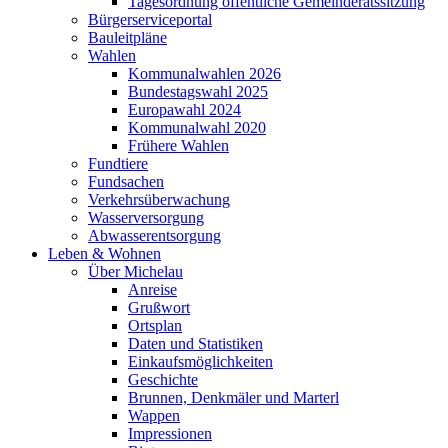
Tagesordnung öffentliche Gemeinderatssitzung
Bürgerserviceportal
Bauleitpläne
Wahlen
Kommunalwahlen 2026
Bundestagswahl 2025
Europawahl 2024
Kommunalwahl 2020
Frühere Wahlen
Fundtiere
Fundsachen
Verkehrsüberwachung
Wasserversorgung
Abwasserentsorgung
Leben & Wohnen
Über Michelau
Anreise
Grußwort
Ortsplan
Daten und Statistiken
Einkaufsmöglichkeiten
Geschichte
Brunnen, Denkmäler und Marterl
Wappen
Impressionen