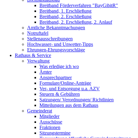
Breitband Förderverfahren "BayGibitR"
Breitband, 1. Erschließung
Breitband, 2. Erschließung
Breitband, 2. Erschließung, 2. Anlauf
Amtliche Bekanntmachungen
Notruftafel
Stellenausschreibungen
Hochwasser- und Unwetter-Tipps
Ehrungen-Ehrungsvorschläge
Rathaus & Service
Verwaltung
Was erledige ich wo
Ämter
Ansprechpartner
Formulare/Online-Anträge
Ver- und Entsorgung u.a. AZV
Steuern & Gebühren
Satzungen/ Verordnungen/ Richtlinien
Mitteilungen aus dem Rathaus
Gemeinderat
Mitglieder
Ausschüsse
Fraktionen
Sitzungstermine