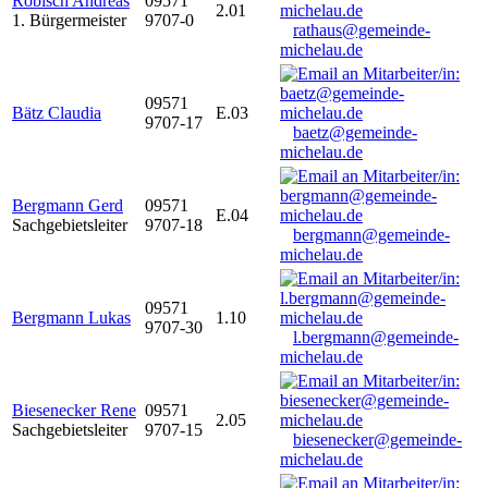
Robisch Andreas
09571
2.01
1. Bürgermeister
9707-0
rathaus@gemeinde-
michelau.de
09571
Bätz Claudia
E.03
9707-17
baetz@gemeinde-
michelau.de
Bergmann Gerd
09571
E.04
Sachgebietsleiter
9707-18
bergmann@gemeinde-
michelau.de
09571
Bergmann Lukas
1.10
9707-30
l.bergmann@gemeinde-
michelau.de
Biesenecker Rene
09571
2.05
Sachgebietsleiter
9707-15
biesenecker@gemeinde-
michelau.de