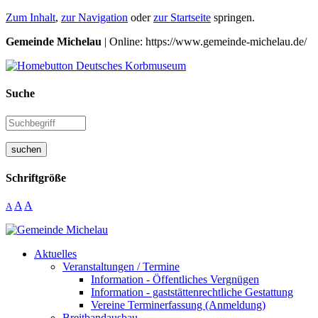
Zum Inhalt
,
zur Navigation
oder
zur Startseite
springen.
Gemeinde Michelau
| Online: https://www.gemeinde-michelau.de/
Suche
suchen
Schriftgröße
A
A
A
Aktuelles
Veranstaltungen / Termine
Information - Öffentliches Vergnügen
Information - gaststättenrechtliche Gestattung
Vereine Terminerfassung (Anmeldung)
Breitbandausbau