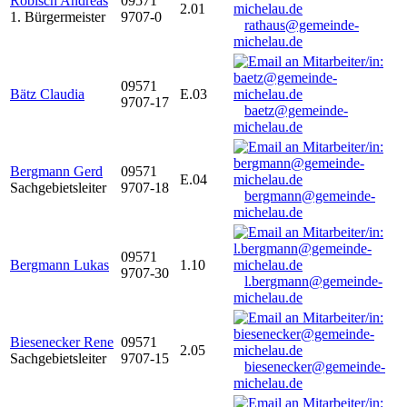
Robisch Andreas
09571
2.01
1. Bürgermeister
9707-0
rathaus@gemeinde-
michelau.de
09571
Bätz Claudia
E.03
9707-17
baetz@gemeinde-
michelau.de
Bergmann Gerd
09571
E.04
Sachgebietsleiter
9707-18
bergmann@gemeinde-
michelau.de
09571
Bergmann Lukas
1.10
9707-30
l.bergmann@gemeinde-
michelau.de
Biesenecker Rene
09571
2.05
Sachgebietsleiter
9707-15
biesenecker@gemeinde-
michelau.de