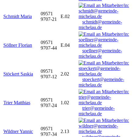
09571
Schmidt Maria
E.02
9707-21
schmidt@gemeinde-
michelau.de
09571
Söllner Florian
E.04
9707-44
soellner@gemeinde-
michelau.de
09571
Stöckert Saskia
2.02
9707-12
stoeckert@gemeinde-
michelau.de
09571
Trier Matthias
1.02
9707-24
trier@gemeinde-
michelau.de
09571
Wildner Yannic
2.13
9707-34
wildner@gemeinde-