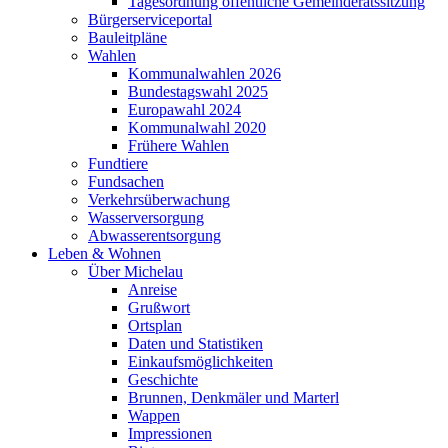
Tagesordnung öffentliche Gemeinderatssitzung
Bürgerserviceportal
Bauleitpläne
Wahlen
Kommunalwahlen 2026
Bundestagswahl 2025
Europawahl 2024
Kommunalwahl 2020
Frühere Wahlen
Fundtiere
Fundsachen
Verkehrsüberwachung
Wasserversorgung
Abwasserentsorgung
Leben & Wohnen
Über Michelau
Anreise
Grußwort
Ortsplan
Daten und Statistiken
Einkaufsmöglichkeiten
Geschichte
Brunnen, Denkmäler und Marterl
Wappen
Impressionen