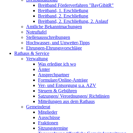
Breitband Förderverfahren "BayGibitR"
Breitband, 1. Erschließung
Breitband, 2. Erschließung
Breitband, 2. Erschließung, 2. Anlauf
Amtliche Bekanntmachungen
Notruftafel
Stellenausschreibungen
Hochwasser- und Unwetter-Tipps
Ehrungen-Ehrungsvorschläge
Rathaus & Service
Verwaltung
Was erledige ich wo
Ämter
Ansprechpartner
Formulare/Online-Anträge
Ver- und Entsorgung u.a. AZV
Steuern & Gebühren
Satzungen/ Verordnungen/ Richtlinien
Mitteilungen aus dem Rathaus
Gemeinderat
Mitglieder
Ausschüsse
Fraktionen
Sitzungstermine