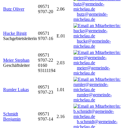
09571
Butz Oliver
2.06
9707-20
butz@gemeinde-
michelau.de
Hucke Birgit
09571
E.01
Sachgebietsleiterin
9707-16
hucke@gemeinde-
michelau.de
09571
Meier Stephan
9707-22
2.03
Geschäftsleiter
0160
meier@gemeinde-
93111194
michelau.de
09571
Rumler Lukas
1.01
9707-23
rumler@gemeinde-
michelau.de
Schmidt
09571
2.16
Benjamin
9707-14
b.schmidt@gemeinde-
michelau.de