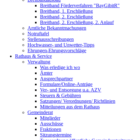
Breitband Förderverfahren "BayGibitR"
Breitband, 1. Erschließung
Breitband, 2. Erschließung
Breitband, 2. Erschließung, 2. Anlauf
Amtliche Bekanntmachungen
Notruftafel
Stellenausschreibungen
Hochwasser- und Unwetter-Tipps
Ehrungen-Ehrungsvorschläge
Rathaus & Service
Verwaltung
Was erledige ich wo
Ämter
Ansprechpartner
Formulare/Online-Anträge
Ver- und Entsorgung u.a. AZV
Steuern & Gebühren
Satzungen/ Verordnungen/ Richtlinien
Mitteilungen aus dem Rathaus
Gemeinderat
Mitglieder
Ausschüsse
Fraktionen
Sitzungstermine