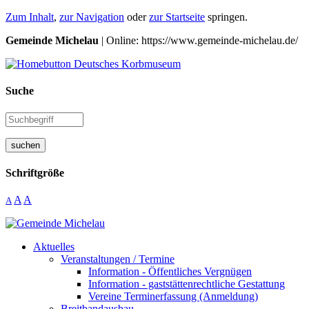
Zum Inhalt
,
zur Navigation
oder
zur Startseite
springen.
Gemeinde Michelau
| Online: https://www.gemeinde-michelau.de/
Suche
suchen
Schriftgröße
A
A
A
Aktuelles
Veranstaltungen / Termine
Information - Öffentliches Vergnügen
Information - gaststättenrechtliche Gestattung
Vereine Terminerfassung (Anmeldung)
Breitbandausbau