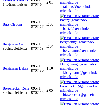
Robisch Andreas
09571
2.01
1. Bürgermeister
9707-0
rathaus@gemeinde-
michelau.de
09571
Bätz Claudia
E.03
9707-17
baetz@gemeinde-
michelau.de
Bergmann Gerd
09571
E.04
Sachgebietsleiter
9707-18
bergmann@gemeinde-
michelau.de
09571
Bergmann Lukas
1.10
9707-30
l.bergmann@gemeinde-
michelau.de
Biesenecker Rene
09571
2.05
Sachgebietsleiter
9707-15
biesenecker@gemeinde-
michelau.de