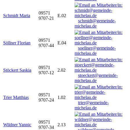
09571
Schmidt Maria
E.02
9707-21
schmidt@gemeinde-
michelau.de
09571
Söllner Florian
E.04
9707-44
soellner@gemeinde-
michelau.de
09571
Stöckert Saskia
2.02
9707-12
stoeckert@gemeinde-
michelau.de
09571
Trier Matthias
1.02
9707-24
trier@gemeinde-
michelau.de
09571
Wildner Yannic
2.13
9707-34
wildner@gemeinde-