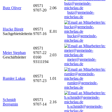
09571
Butz Oliver
2.06
9707-20
butz@gemeinde-
michelau.de
Hucke Birgit
09571
E.01
Sachgebietsleiterin
9707-16
hucke@gemeinde-
michelau.de
09571
Meier Stephan
9707-22
2.03
Geschäftsleiter
0160
meier@gemeinde-
93111194
michelau.de
09571
Rumler Lukas
1.01
9707-23
rumler@gemeinde-
michelau.de
Schmidt
09571
2.16
Benjamin
9707-14
b.schmidt@gemeinde-
michelau.de