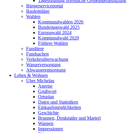
Tagesordnung öffentliche Gemeinderatssitzung
Bürgerserviceportal
Bauleitpläne
Wahlen
Kommunalwahlen 2026
Bundestagswahl 2025
Europawahl 2024
Kommunalwahl 2020
Frühere Wahlen
Fundtiere
Fundsachen
Verkehrsüberwachung
Wasserversorgung
Abwasserentsorgung
Leben & Wohnen
Über Michelau
Anreise
Grußwort
Ortsplan
Daten und Statistiken
Einkaufsmöglichkeiten
Geschichte
Brunnen, Denkmäler und Marterl
Wappen
Impressionen