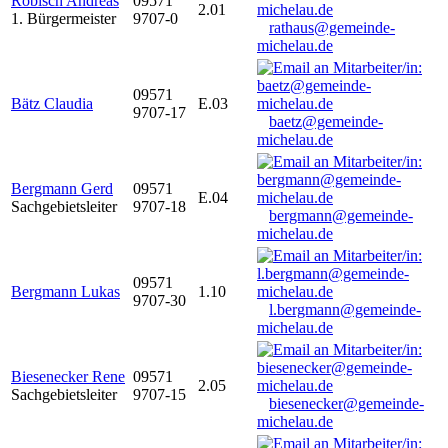
Robisch Andreas
09571
2.01
1. Bürgermeister
9707-0
rathaus@gemeinde-
michelau.de
09571
Bätz Claudia
E.03
9707-17
baetz@gemeinde-
michelau.de
Bergmann Gerd
09571
E.04
Sachgebietsleiter
9707-18
bergmann@gemeinde-
michelau.de
09571
Bergmann Lukas
1.10
9707-30
l.bergmann@gemeinde-
michelau.de
Biesenecker Rene
09571
2.05
Sachgebietsleiter
9707-15
biesenecker@gemeinde-
michelau.de