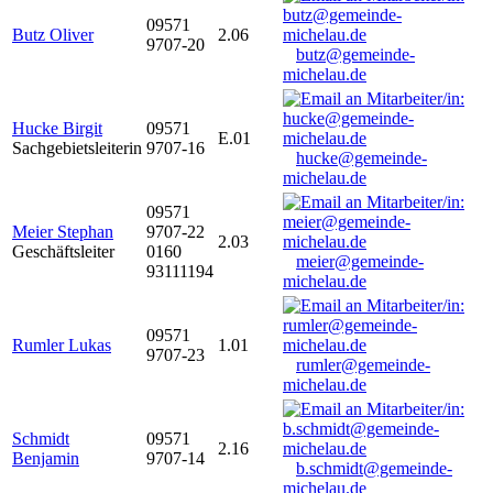
09571
Butz Oliver
2.06
9707-20
butz@gemeinde-
michelau.de
Hucke Birgit
09571
E.01
Sachgebietsleiterin
9707-16
hucke@gemeinde-
michelau.de
09571
Meier Stephan
9707-22
2.03
Geschäftsleiter
0160
meier@gemeinde-
93111194
michelau.de
09571
Rumler Lukas
1.01
9707-23
rumler@gemeinde-
michelau.de
Schmidt
09571
2.16
Benjamin
9707-14
b.schmidt@gemeinde-
michelau.de