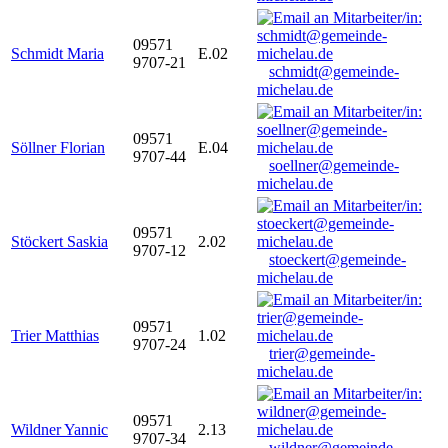
09571
Schmidt Maria
E.02
9707-21
schmidt@gemeinde-
michelau.de
09571
Söllner Florian
E.04
9707-44
soellner@gemeinde-
michelau.de
09571
Stöckert Saskia
2.02
9707-12
stoeckert@gemeinde-
michelau.de
09571
Trier Matthias
1.02
9707-24
trier@gemeinde-
michelau.de
09571
Wildner Yannic
2.13
9707-34
wildner@gemeinde-