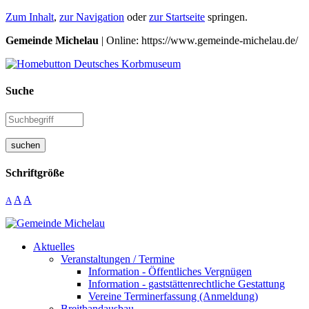
Zum Inhalt
,
zur Navigation
oder
zur Startseite
springen.
Gemeinde Michelau
| Online: https://www.gemeinde-michelau.de/
Suche
suchen
Schriftgröße
A
A
A
Aktuelles
Veranstaltungen / Termine
Information - Öffentliches Vergnügen
Information - gaststättenrechtliche Gestattung
Vereine Terminerfassung (Anmeldung)
Breitbandausbau