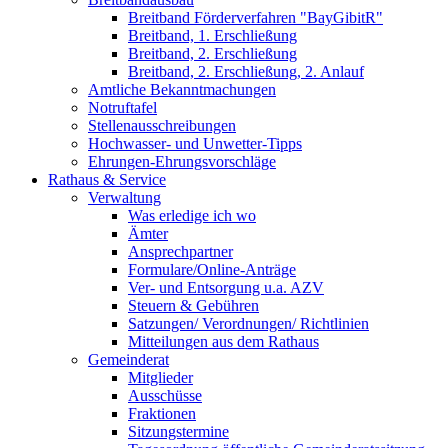
Breitband Förderverfahren "BayGibitR"
Breitband, 1. Erschließung
Breitband, 2. Erschließung
Breitband, 2. Erschließung, 2. Anlauf
Amtliche Bekanntmachungen
Notruftafel
Stellenausschreibungen
Hochwasser- und Unwetter-Tipps
Ehrungen-Ehrungsvorschläge
Rathaus & Service
Verwaltung
Was erledige ich wo
Ämter
Ansprechpartner
Formulare/Online-Anträge
Ver- und Entsorgung u.a. AZV
Steuern & Gebühren
Satzungen/ Verordnungen/ Richtlinien
Mitteilungen aus dem Rathaus
Gemeinderat
Mitglieder
Ausschüsse
Fraktionen
Sitzungstermine