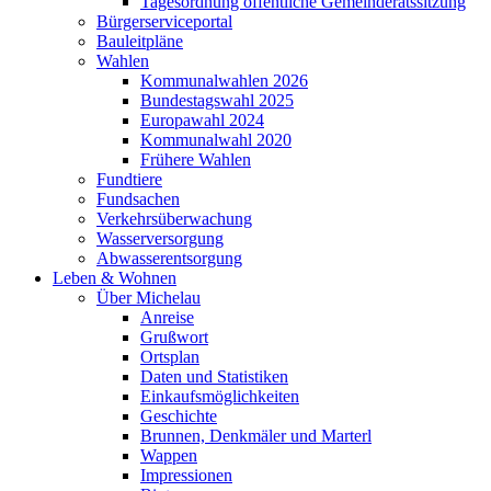
Tagesordnung öffentliche Gemeinderatssitzung
Bürgerserviceportal
Bauleitpläne
Wahlen
Kommunalwahlen 2026
Bundestagswahl 2025
Europawahl 2024
Kommunalwahl 2020
Frühere Wahlen
Fundtiere
Fundsachen
Verkehrsüberwachung
Wasserversorgung
Abwasserentsorgung
Leben & Wohnen
Über Michelau
Anreise
Grußwort
Ortsplan
Daten und Statistiken
Einkaufsmöglichkeiten
Geschichte
Brunnen, Denkmäler und Marterl
Wappen
Impressionen