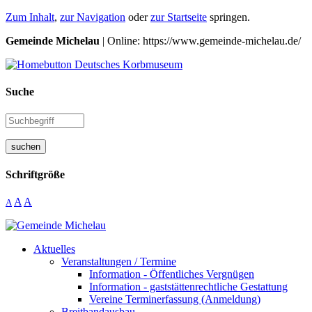
Zum Inhalt
,
zur Navigation
oder
zur Startseite
springen.
Gemeinde Michelau
| Online: https://www.gemeinde-michelau.de/
Suche
suchen
Schriftgröße
A
A
A
Aktuelles
Veranstaltungen / Termine
Information - Öffentliches Vergnügen
Information - gaststättenrechtliche Gestattung
Vereine Terminerfassung (Anmeldung)
Breitbandausbau