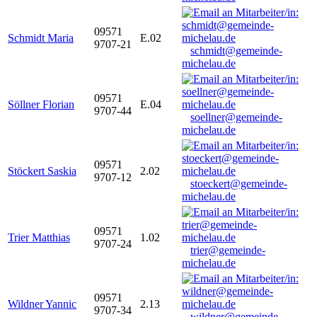
09571
Schmidt Maria
E.02
9707-21
schmidt@gemeinde-
michelau.de
09571
Söllner Florian
E.04
9707-44
soellner@gemeinde-
michelau.de
09571
Stöckert Saskia
2.02
9707-12
stoeckert@gemeinde-
michelau.de
09571
Trier Matthias
1.02
9707-24
trier@gemeinde-
michelau.de
09571
Wildner Yannic
2.13
9707-34
wildner@gemeinde-