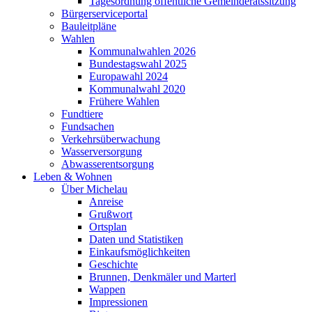
Tagesordnung öffentliche Gemeinderatssitzung
Bürgerserviceportal
Bauleitpläne
Wahlen
Kommunalwahlen 2026
Bundestagswahl 2025
Europawahl 2024
Kommunalwahl 2020
Frühere Wahlen
Fundtiere
Fundsachen
Verkehrsüberwachung
Wasserversorgung
Abwasserentsorgung
Leben & Wohnen
Über Michelau
Anreise
Grußwort
Ortsplan
Daten und Statistiken
Einkaufsmöglichkeiten
Geschichte
Brunnen, Denkmäler und Marterl
Wappen
Impressionen