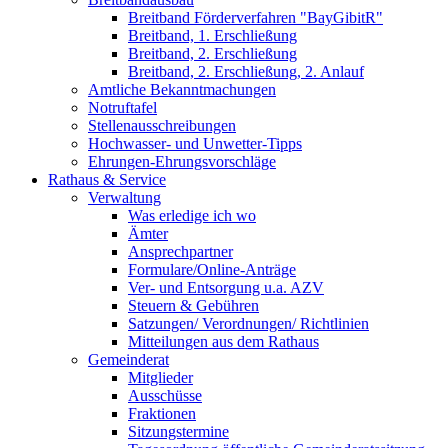
Breitband Förderverfahren "BayGibitR"
Breitband, 1. Erschließung
Breitband, 2. Erschließung
Breitband, 2. Erschließung, 2. Anlauf
Amtliche Bekanntmachungen
Notruftafel
Stellenausschreibungen
Hochwasser- und Unwetter-Tipps
Ehrungen-Ehrungsvorschläge
Rathaus & Service
Verwaltung
Was erledige ich wo
Ämter
Ansprechpartner
Formulare/Online-Anträge
Ver- und Entsorgung u.a. AZV
Steuern & Gebühren
Satzungen/ Verordnungen/ Richtlinien
Mitteilungen aus dem Rathaus
Gemeinderat
Mitglieder
Ausschüsse
Fraktionen
Sitzungstermine