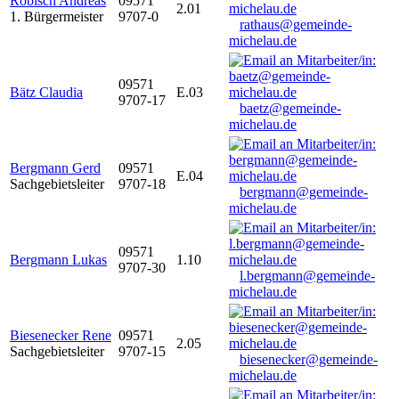
Robisch Andreas
09571
2.01
1. Bürgermeister
9707-0
rathaus@gemeinde-
michelau.de
09571
Bätz Claudia
E.03
9707-17
baetz@gemeinde-
michelau.de
Bergmann Gerd
09571
E.04
Sachgebietsleiter
9707-18
bergmann@gemeinde-
michelau.de
09571
Bergmann Lukas
1.10
9707-30
l.bergmann@gemeinde-
michelau.de
Biesenecker Rene
09571
2.05
Sachgebietsleiter
9707-15
biesenecker@gemeinde-
michelau.de