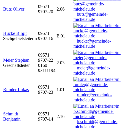
09571
Butz Oliver
2.06
9707-20
butz@gemeinde-
michelau.de
Hucke Birgit
09571
E.01
Sachgebietsleiterin
9707-16
hucke@gemeinde-
michelau.de
09571
Meier Stephan
9707-22
2.03
Geschäftsleiter
0160
meier@gemeinde-
93111194
michelau.de
09571
Rumler Lukas
1.01
9707-23
rumler@gemeinde-
michelau.de
Schmidt
09571
2.16
Benjamin
9707-14
b.schmidt@gemeinde-
michelau.de