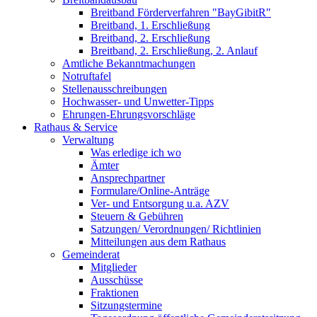
Breitband Förderverfahren "BayGibitR"
Breitband, 1. Erschließung
Breitband, 2. Erschließung
Breitband, 2. Erschließung, 2. Anlauf
Amtliche Bekanntmachungen
Notruftafel
Stellenausschreibungen
Hochwasser- und Unwetter-Tipps
Ehrungen-Ehrungsvorschläge
Rathaus & Service
Verwaltung
Was erledige ich wo
Ämter
Ansprechpartner
Formulare/Online-Anträge
Ver- und Entsorgung u.a. AZV
Steuern & Gebühren
Satzungen/ Verordnungen/ Richtlinien
Mitteilungen aus dem Rathaus
Gemeinderat
Mitglieder
Ausschüsse
Fraktionen
Sitzungstermine