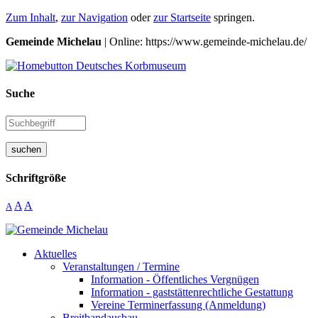
Zum Inhalt
,
zur Navigation
oder
zur Startseite
springen.
Gemeinde Michelau
| Online: https://www.gemeinde-michelau.de/
Suche
suchen
Schriftgröße
A
A
A
Aktuelles
Veranstaltungen / Termine
Information - Öffentliches Vergnügen
Information - gaststättenrechtliche Gestattung
Vereine Terminerfassung (Anmeldung)
Breitbandausbau