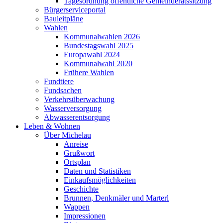
Tagesordnung öffentliche Gemeinderatssitzung
Bürgerserviceportal
Bauleitpläne
Wahlen
Kommunalwahlen 2026
Bundestagswahl 2025
Europawahl 2024
Kommunalwahl 2020
Frühere Wahlen
Fundtiere
Fundsachen
Verkehrsüberwachung
Wasserversorgung
Abwasserentsorgung
Leben & Wohnen
Über Michelau
Anreise
Grußwort
Ortsplan
Daten und Statistiken
Einkaufsmöglichkeiten
Geschichte
Brunnen, Denkmäler und Marterl
Wappen
Impressionen