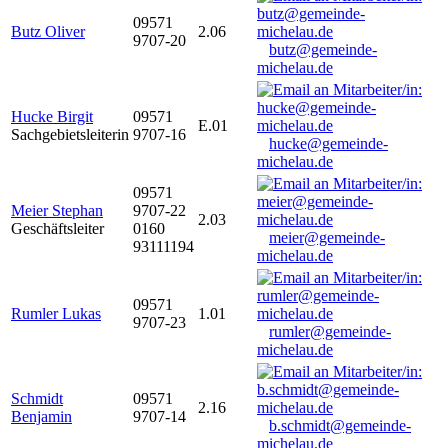
09571
Butz Oliver
2.06
9707-20
butz@gemeinde-
michelau.de
Hucke Birgit
09571
E.01
Sachgebietsleiterin
9707-16
hucke@gemeinde-
michelau.de
09571
Meier Stephan
9707-22
2.03
Geschäftsleiter
0160
meier@gemeinde-
93111194
michelau.de
09571
Rumler Lukas
1.01
9707-23
rumler@gemeinde-
michelau.de
Schmidt
09571
2.16
Benjamin
9707-14
b.schmidt@gemeinde-
michelau.de