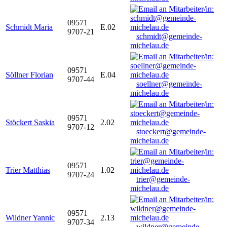
09571
Schmidt Maria
E.02
9707-21
schmidt@gemeinde-
michelau.de
09571
Söllner Florian
E.04
9707-44
soellner@gemeinde-
michelau.de
09571
Stöckert Saskia
2.02
9707-12
stoeckert@gemeinde-
michelau.de
09571
Trier Matthias
1.02
9707-24
trier@gemeinde-
michelau.de
09571
Wildner Yannic
2.13
9707-34
wildner@gemeinde-