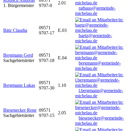
Robisch Andreas
09571
2.01
1. Bürgermeister
9707-0
rathaus@gemeinde-
michelau.de
09571
Bätz Claudia
E.03
9707-17
baetz@gemeinde-
michelau.de
Bergmann Gerd
09571
E.04
Sachgebietsleiter
9707-18
bergmann@gemeinde-
michelau.de
09571
Bergmann Lukas
1.10
9707-30
l.bergmann@gemeinde-
michelau.de
Biesenecker Rene
09571
2.05
Sachgebietsleiter
9707-15
biesenecker@gemeinde-
michelau.de