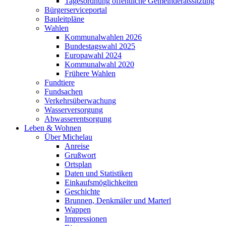
Tagesordnung öffentliche Gemeinderatssitzung
Bürgerserviceportal
Bauleitpläne
Wahlen
Kommunalwahlen 2026
Bundestagswahl 2025
Europawahl 2024
Kommunalwahl 2020
Frühere Wahlen
Fundtiere
Fundsachen
Verkehrsüberwachung
Wasserversorgung
Abwasserentsorgung
Leben & Wohnen
Über Michelau
Anreise
Grußwort
Ortsplan
Daten und Statistiken
Einkaufsmöglichkeiten
Geschichte
Brunnen, Denkmäler und Marterl
Wappen
Impressionen