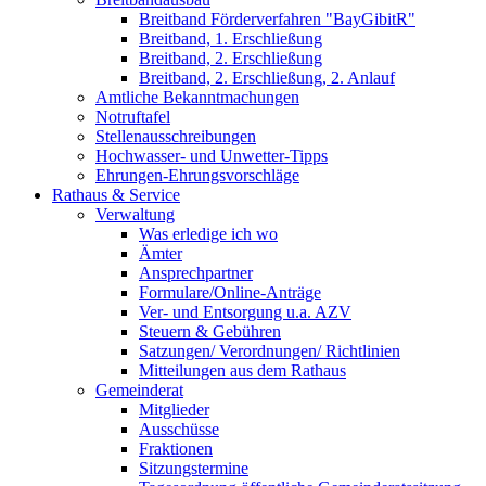
Breitband Förderverfahren "BayGibitR"
Breitband, 1. Erschließung
Breitband, 2. Erschließung
Breitband, 2. Erschließung, 2. Anlauf
Amtliche Bekanntmachungen
Notruftafel
Stellenausschreibungen
Hochwasser- und Unwetter-Tipps
Ehrungen-Ehrungsvorschläge
Rathaus & Service
Verwaltung
Was erledige ich wo
Ämter
Ansprechpartner
Formulare/Online-Anträge
Ver- und Entsorgung u.a. AZV
Steuern & Gebühren
Satzungen/ Verordnungen/ Richtlinien
Mitteilungen aus dem Rathaus
Gemeinderat
Mitglieder
Ausschüsse
Fraktionen
Sitzungstermine