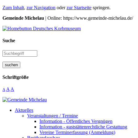
Zum Inhalt
,
zur Navigation
oder
zur Startseite
springen.
Gemeinde Michelau
| Online: https://www.gemeinde-michelau.de/
Suche
suchen
Schriftgröße
A
A
A
Aktuelles
Veranstaltungen / Termine
Information - Öffentliches Vergnügen
Information - gaststättenrechtliche Gestattung
Vereine Terminerfassung (Anmeldung)
Breitbandausbau