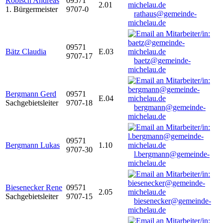
Robisch Andreas
09571
2.01
1. Bürgermeister
9707-0
rathaus@gemeinde-
michelau.de
09571
Bätz Claudia
E.03
9707-17
baetz@gemeinde-
michelau.de
Bergmann Gerd
09571
E.04
Sachgebietsleiter
9707-18
bergmann@gemeinde-
michelau.de
09571
Bergmann Lukas
1.10
9707-30
l.bergmann@gemeinde-
michelau.de
Biesenecker Rene
09571
2.05
Sachgebietsleiter
9707-15
biesenecker@gemeinde-
michelau.de