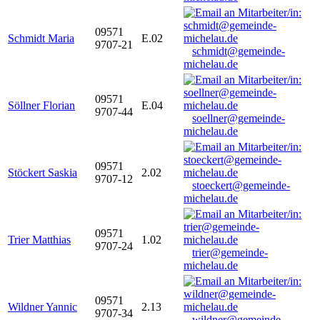
09571
Schmidt Maria
E.02
9707-21
schmidt@gemeinde-
michelau.de
09571
Söllner Florian
E.04
9707-44
soellner@gemeinde-
michelau.de
09571
Stöckert Saskia
2.02
9707-12
stoeckert@gemeinde-
michelau.de
09571
Trier Matthias
1.02
9707-24
trier@gemeinde-
michelau.de
09571
Wildner Yannic
2.13
9707-34
wildner@gemeinde-