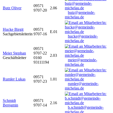
09571
Butz Oliver
2.06
9707-20
butz@gemeinde-
michelau.de
Hucke Birgit
09571
E.01
Sachgebietsleiterin
9707-16
hucke@gemeinde-
michelau.de
09571
Meier Stephan
9707-22
2.03
Geschäftsleiter
0160
meier@gemeinde-
93111194
michelau.de
09571
Rumler Lukas
1.01
9707-23
rumler@gemeinde-
michelau.de
Schmidt
09571
2.16
Benjamin
9707-14
b.schmidt@gemeinde-
michelau.de