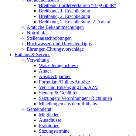
Breitband Förderverfahren "BayGibitR"
Breitband, 1. Erschließung
Breitband, 2. Erschließung
Breitband, 2. Erschließung, 2. Anlauf
Amtliche Bekanntmachungen
Notruftafel
Stellenausschreibungen
Hochwasser- und Unwetter-Tipps
Ehrungen-Ehrungsvorschläge
Rathaus & Service
Verwaltung
Was erledige ich wo
Ämter
Ansprechpartner
Formulare/Online-Anträge
Ver- und Entsorgung u.a. AZV
Steuern & Gebühren
Satzungen/ Verordnungen/ Richtlinien
Mitteilungen aus dem Rathaus
Gemeinderat
Mitglieder
Ausschüsse
Fraktionen
Sitzungstermine