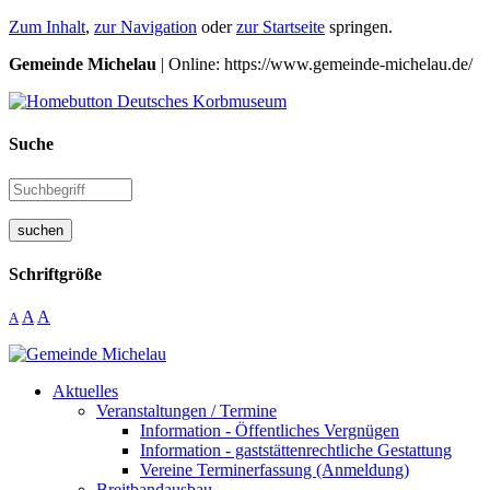
Zum Inhalt
,
zur Navigation
oder
zur Startseite
springen.
Gemeinde Michelau
| Online: https://www.gemeinde-michelau.de/
Suche
suchen
Schriftgröße
A
A
A
Aktuelles
Veranstaltungen / Termine
Information - Öffentliches Vergnügen
Information - gaststättenrechtliche Gestattung
Vereine Terminerfassung (Anmeldung)
Breitbandausbau