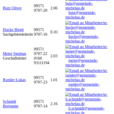
09571
Butz Oliver
2.06
9707-20
butz@gemeinde-
michelau.de
Hucke Birgit
09571
E.01
Sachgebietsleiterin
9707-16
hucke@gemeinde-
michelau.de
09571
Meier Stephan
9707-22
2.03
Geschäftsleiter
0160
meier@gemeinde-
93111194
michelau.de
09571
Rumler Lukas
1.01
9707-23
rumler@gemeinde-
michelau.de
Schmidt
09571
2.16
Benjamin
9707-14
b.schmidt@gemeinde-
michelau.de