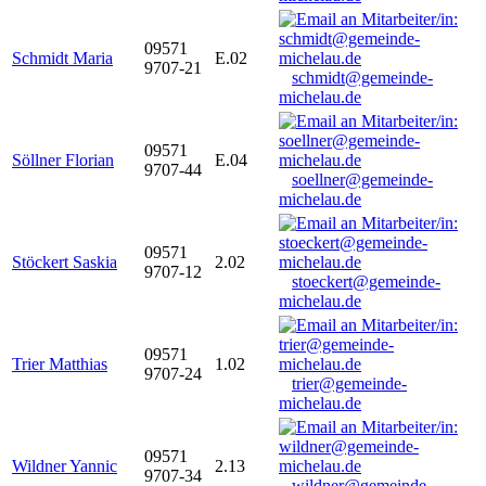
09571
Schmidt Maria
E.02
9707-21
schmidt@gemeinde-
michelau.de
09571
Söllner Florian
E.04
9707-44
soellner@gemeinde-
michelau.de
09571
Stöckert Saskia
2.02
9707-12
stoeckert@gemeinde-
michelau.de
09571
Trier Matthias
1.02
9707-24
trier@gemeinde-
michelau.de
09571
Wildner Yannic
2.13
9707-34
wildner@gemeinde-