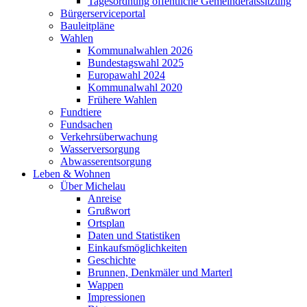
Tagesordnung öffentliche Gemeinderatssitzung
Bürgerserviceportal
Bauleitpläne
Wahlen
Kommunalwahlen 2026
Bundestagswahl 2025
Europawahl 2024
Kommunalwahl 2020
Frühere Wahlen
Fundtiere
Fundsachen
Verkehrsüberwachung
Wasserversorgung
Abwasserentsorgung
Leben & Wohnen
Über Michelau
Anreise
Grußwort
Ortsplan
Daten und Statistiken
Einkaufsmöglichkeiten
Geschichte
Brunnen, Denkmäler und Marterl
Wappen
Impressionen