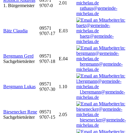
Robisch Andreas
09571
2.01
1. Bürgermeister
9707-0
rathaus@gemeinde-
michelau.de
09571
Bätz Claudia
E.03
9707-17
baetz@gemeinde-
michelau.de
Bergmann Gerd
09571
E.04
Sachgebietsleiter
9707-18
bergmann@gemeinde-
michelau.de
09571
Bergmann Lukas
1.10
9707-30
l.bergmann@gemeinde-
michelau.de
Biesenecker Rene
09571
2.05
Sachgebietsleiter
9707-15
biesenecker@gemeinde-
michelau.de