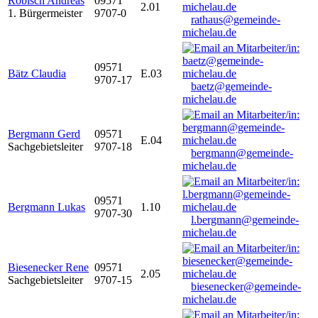
Robisch Andreas
09571
2.01
1. Bürgermeister
9707-0
rathaus@gemeinde-
michelau.de
09571
Bätz Claudia
E.03
9707-17
baetz@gemeinde-
michelau.de
Bergmann Gerd
09571
E.04
Sachgebietsleiter
9707-18
bergmann@gemeinde-
michelau.de
09571
Bergmann Lukas
1.10
9707-30
l.bergmann@gemeinde-
michelau.de
Biesenecker Rene
09571
2.05
Sachgebietsleiter
9707-15
biesenecker@gemeinde-
michelau.de