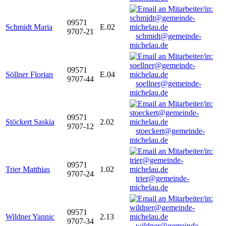
09571
Schmidt Maria
E.02
9707-21
schmidt@gemeinde-
michelau.de
09571
Söllner Florian
E.04
9707-44
soellner@gemeinde-
michelau.de
09571
Stöckert Saskia
2.02
9707-12
stoeckert@gemeinde-
michelau.de
09571
Trier Matthias
1.02
9707-24
trier@gemeinde-
michelau.de
09571
Wildner Yannic
2.13
9707-34
wildner@gemeinde-