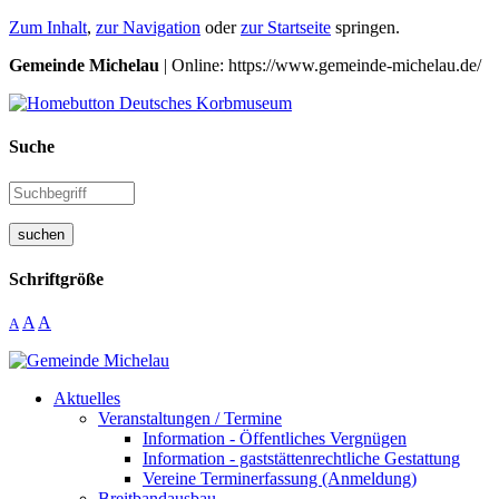
Zum Inhalt
,
zur Navigation
oder
zur Startseite
springen.
Gemeinde Michelau
| Online: https://www.gemeinde-michelau.de/
Suche
suchen
Schriftgröße
A
A
A
Aktuelles
Veranstaltungen / Termine
Information - Öffentliches Vergnügen
Information - gaststättenrechtliche Gestattung
Vereine Terminerfassung (Anmeldung)
Breitbandausbau