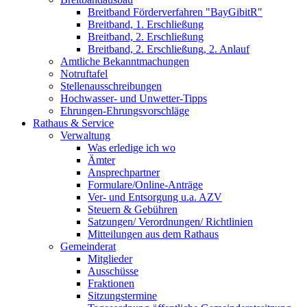
Breitband Förderverfahren "BayGibitR"
Breitband, 1. Erschließung
Breitband, 2. Erschließung
Breitband, 2. Erschließung, 2. Anlauf
Amtliche Bekanntmachungen
Notruftafel
Stellenausschreibungen
Hochwasser- und Unwetter-Tipps
Ehrungen-Ehrungsvorschläge
Rathaus & Service
Verwaltung
Was erledige ich wo
Ämter
Ansprechpartner
Formulare/Online-Anträge
Ver- und Entsorgung u.a. AZV
Steuern & Gebühren
Satzungen/ Verordnungen/ Richtlinien
Mitteilungen aus dem Rathaus
Gemeinderat
Mitglieder
Ausschüsse
Fraktionen
Sitzungstermine