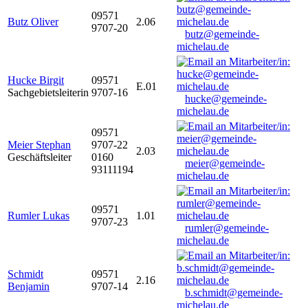
09571
Butz Oliver
2.06
9707-20
butz@gemeinde-
michelau.de
Hucke Birgit
09571
E.01
Sachgebietsleiterin
9707-16
hucke@gemeinde-
michelau.de
09571
Meier Stephan
9707-22
2.03
Geschäftsleiter
0160
meier@gemeinde-
93111194
michelau.de
09571
Rumler Lukas
1.01
9707-23
rumler@gemeinde-
michelau.de
Schmidt
09571
2.16
Benjamin
9707-14
b.schmidt@gemeinde-
michelau.de