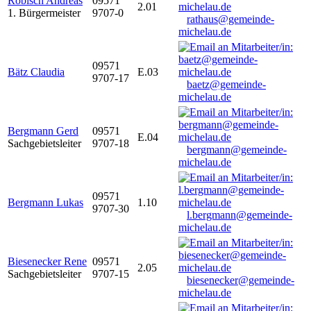
Robisch Andreas
09571
2.01
1. Bürgermeister
9707-0
rathaus@gemeinde-
michelau.de
09571
Bätz Claudia
E.03
9707-17
baetz@gemeinde-
michelau.de
Bergmann Gerd
09571
E.04
Sachgebietsleiter
9707-18
bergmann@gemeinde-
michelau.de
09571
Bergmann Lukas
1.10
9707-30
l.bergmann@gemeinde-
michelau.de
Biesenecker Rene
09571
2.05
Sachgebietsleiter
9707-15
biesenecker@gemeinde-
michelau.de