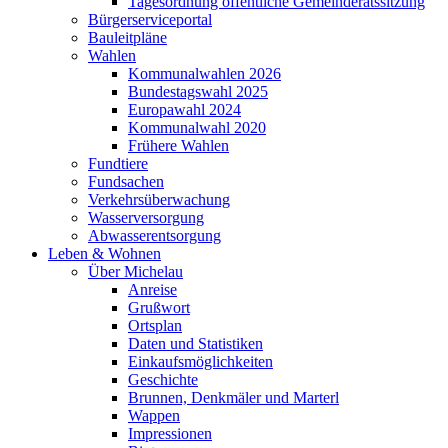
Tagesordnung öffentliche Gemeinderatssitzung
Bürgerserviceportal
Bauleitpläne
Wahlen
Kommunalwahlen 2026
Bundestagswahl 2025
Europawahl 2024
Kommunalwahl 2020
Frühere Wahlen
Fundtiere
Fundsachen
Verkehrsüberwachung
Wasserversorgung
Abwasserentsorgung
Leben & Wohnen
Über Michelau
Anreise
Grußwort
Ortsplan
Daten und Statistiken
Einkaufsmöglichkeiten
Geschichte
Brunnen, Denkmäler und Marterl
Wappen
Impressionen