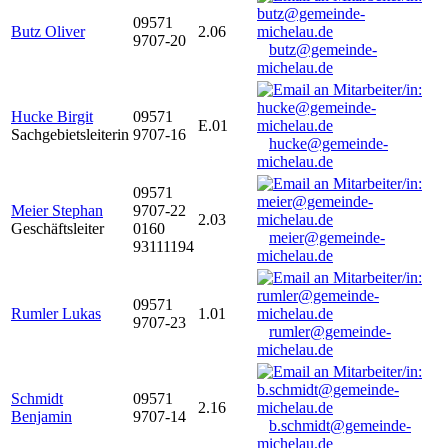
09571
Butz Oliver
2.06
9707-20
butz@gemeinde-
michelau.de
Hucke Birgit
09571
E.01
Sachgebietsleiterin
9707-16
hucke@gemeinde-
michelau.de
09571
Meier Stephan
9707-22
2.03
Geschäftsleiter
0160
meier@gemeinde-
93111194
michelau.de
09571
Rumler Lukas
1.01
9707-23
rumler@gemeinde-
michelau.de
Schmidt
09571
2.16
Benjamin
9707-14
b.schmidt@gemeinde-
michelau.de