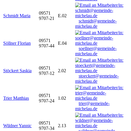
09571
Schmidt Maria
E.02
9707-21
schmidt@gemeinde-
michelau.de
09571
Söllner Florian
E.04
9707-44
soellner@gemeinde-
michelau.de
09571
Stöckert Saskia
2.02
9707-12
stoeckert@gemeinde-
michelau.de
09571
Trier Matthias
1.02
9707-24
trier@gemeinde-
michelau.de
09571
Wildner Yannic
2.13
9707-34
wildner@gemeinde-