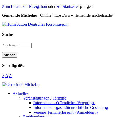
Zum Inhalt
,
zur Navigation
oder
zur Startseite
springen.
Gemeinde Michelau
| Online: https://www.gemeinde-michelau.de/
Suche
suchen
Schriftgröße
A
A
A
Aktuelles
Veranstaltungen / Termine
Information - Öffentliches Vergnügen
Information - gaststättenrechtliche Gestattung
Vereine Terminerfassung (Anmeldung)
Breitbandausbau