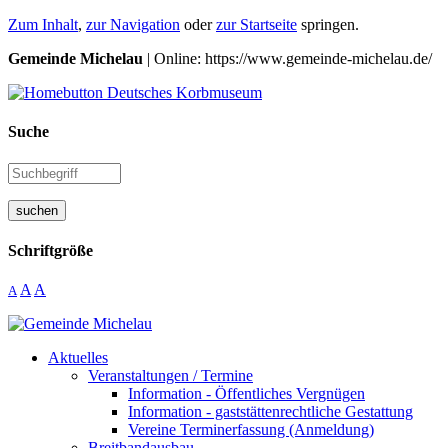
Zum Inhalt
,
zur Navigation
oder
zur Startseite
springen.
Gemeinde Michelau
| Online: https://www.gemeinde-michelau.de/
Suche
suchen
Schriftgröße
A
A
A
Aktuelles
Veranstaltungen / Termine
Information - Öffentliches Vergnügen
Information - gaststättenrechtliche Gestattung
Vereine Terminerfassung (Anmeldung)
Breitbandausbau