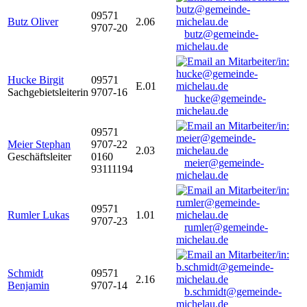
09571
Butz Oliver
2.06
9707-20
butz@gemeinde-
michelau.de
Hucke Birgit
09571
E.01
Sachgebietsleiterin
9707-16
hucke@gemeinde-
michelau.de
09571
Meier Stephan
9707-22
2.03
Geschäftsleiter
0160
meier@gemeinde-
93111194
michelau.de
09571
Rumler Lukas
1.01
9707-23
rumler@gemeinde-
michelau.de
Schmidt
09571
2.16
Benjamin
9707-14
b.schmidt@gemeinde-
michelau.de