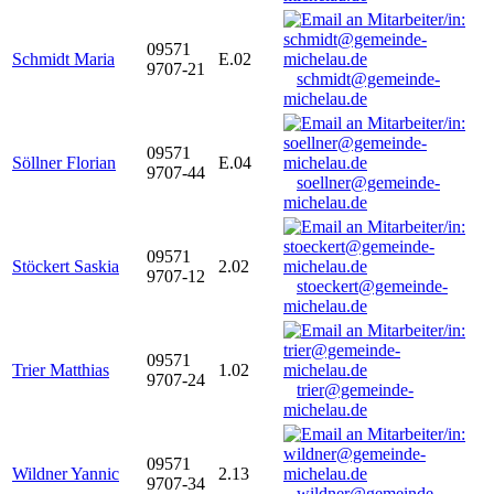
09571
Schmidt Maria
E.02
9707-21
schmidt@gemeinde-
michelau.de
09571
Söllner Florian
E.04
9707-44
soellner@gemeinde-
michelau.de
09571
Stöckert Saskia
2.02
9707-12
stoeckert@gemeinde-
michelau.de
09571
Trier Matthias
1.02
9707-24
trier@gemeinde-
michelau.de
09571
Wildner Yannic
2.13
9707-34
wildner@gemeinde-