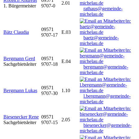
Robisch Andreas
09571
2.01
1. Bürgermeister
9707-0
rathaus@gemeinde-
michelau.de
09571
Bätz Claudia
E.03
9707-17
baetz@gemeinde-
michelau.de
Bergmann Gerd
09571
E.04
Sachgebietsleiter
9707-18
bergmann@gemeinde-
michelau.de
09571
Bergmann Lukas
1.10
9707-30
l.bergmann@gemeinde-
michelau.de
Biesenecker Rene
09571
2.05
Sachgebietsleiter
9707-15
biesenecker@gemeinde-
michelau.de