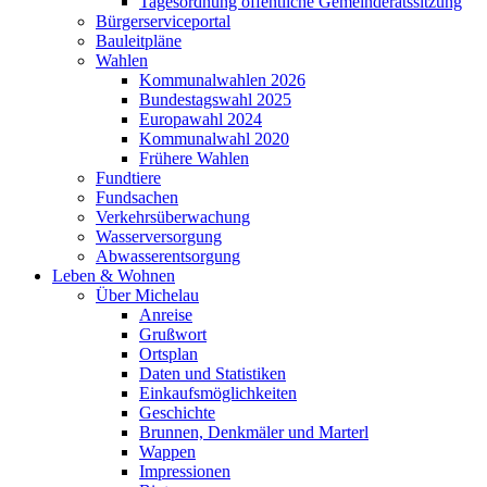
Tagesordnung öffentliche Gemeinderatssitzung
Bürgerserviceportal
Bauleitpläne
Wahlen
Kommunalwahlen 2026
Bundestagswahl 2025
Europawahl 2024
Kommunalwahl 2020
Frühere Wahlen
Fundtiere
Fundsachen
Verkehrsüberwachung
Wasserversorgung
Abwasserentsorgung
Leben & Wohnen
Über Michelau
Anreise
Grußwort
Ortsplan
Daten und Statistiken
Einkaufsmöglichkeiten
Geschichte
Brunnen, Denkmäler und Marterl
Wappen
Impressionen