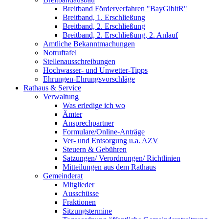
Breitband Förderverfahren "BayGibitR"
Breitband, 1. Erschließung
Breitband, 2. Erschließung
Breitband, 2. Erschließung, 2. Anlauf
Amtliche Bekanntmachungen
Notruftafel
Stellenausschreibungen
Hochwasser- und Unwetter-Tipps
Ehrungen-Ehrungsvorschläge
Rathaus & Service
Verwaltung
Was erledige ich wo
Ämter
Ansprechpartner
Formulare/Online-Anträge
Ver- und Entsorgung u.a. AZV
Steuern & Gebühren
Satzungen/ Verordnungen/ Richtlinien
Mitteilungen aus dem Rathaus
Gemeinderat
Mitglieder
Ausschüsse
Fraktionen
Sitzungstermine