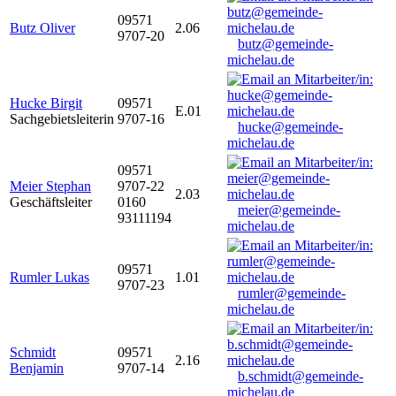
09571
Butz Oliver
2.06
9707-20
butz@gemeinde-
michelau.de
Hucke Birgit
09571
E.01
Sachgebietsleiterin
9707-16
hucke@gemeinde-
michelau.de
09571
Meier Stephan
9707-22
2.03
Geschäftsleiter
0160
meier@gemeinde-
93111194
michelau.de
09571
Rumler Lukas
1.01
9707-23
rumler@gemeinde-
michelau.de
Schmidt
09571
2.16
Benjamin
9707-14
b.schmidt@gemeinde-
michelau.de