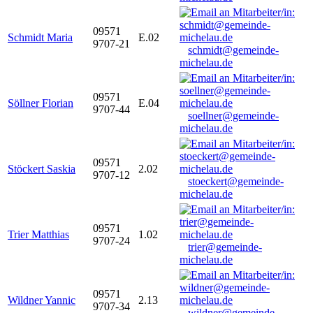
09571
Schmidt Maria
E.02
9707-21
schmidt@gemeinde-
michelau.de
09571
Söllner Florian
E.04
9707-44
soellner@gemeinde-
michelau.de
09571
Stöckert Saskia
2.02
9707-12
stoeckert@gemeinde-
michelau.de
09571
Trier Matthias
1.02
9707-24
trier@gemeinde-
michelau.de
09571
Wildner Yannic
2.13
9707-34
wildner@gemeinde-