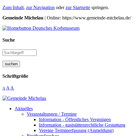
Zum Inhalt
,
zur Navigation
oder
zur Startseite
springen.
Gemeinde Michelau
| Online: https://www.gemeinde-michelau.de/
Suche
suchen
Schriftgröße
A
A
A
Aktuelles
Veranstaltungen / Termine
Information - Öffentliches Vergnügen
Information - gaststättenrechtliche Gestattung
Vereine Terminerfassung (Anmeldung)
Breitbandausbau