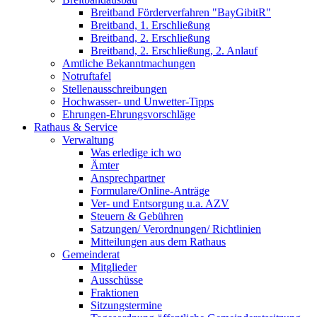
Breitband Förderverfahren "BayGibitR"
Breitband, 1. Erschließung
Breitband, 2. Erschließung
Breitband, 2. Erschließung, 2. Anlauf
Amtliche Bekanntmachungen
Notruftafel
Stellenausschreibungen
Hochwasser- und Unwetter-Tipps
Ehrungen-Ehrungsvorschläge
Rathaus & Service
Verwaltung
Was erledige ich wo
Ämter
Ansprechpartner
Formulare/Online-Anträge
Ver- und Entsorgung u.a. AZV
Steuern & Gebühren
Satzungen/ Verordnungen/ Richtlinien
Mitteilungen aus dem Rathaus
Gemeinderat
Mitglieder
Ausschüsse
Fraktionen
Sitzungstermine