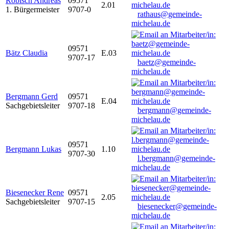
Robisch Andreas
09571
2.01
1. Bürgermeister
9707-0
rathaus@gemeinde-
michelau.de
09571
Bätz Claudia
E.03
9707-17
baetz@gemeinde-
michelau.de
Bergmann Gerd
09571
E.04
Sachgebietsleiter
9707-18
bergmann@gemeinde-
michelau.de
09571
Bergmann Lukas
1.10
9707-30
l.bergmann@gemeinde-
michelau.de
Biesenecker Rene
09571
2.05
Sachgebietsleiter
9707-15
biesenecker@gemeinde-
michelau.de