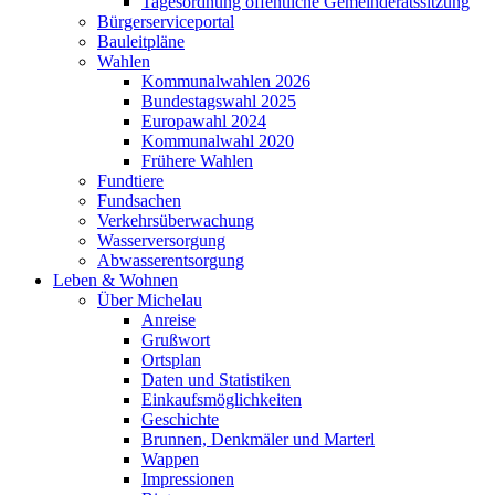
Tagesordnung öffentliche Gemeinderatssitzung
Bürgerserviceportal
Bauleitpläne
Wahlen
Kommunalwahlen 2026
Bundestagswahl 2025
Europawahl 2024
Kommunalwahl 2020
Frühere Wahlen
Fundtiere
Fundsachen
Verkehrsüberwachung
Wasserversorgung
Abwasserentsorgung
Leben & Wohnen
Über Michelau
Anreise
Grußwort
Ortsplan
Daten und Statistiken
Einkaufsmöglichkeiten
Geschichte
Brunnen, Denkmäler und Marterl
Wappen
Impressionen