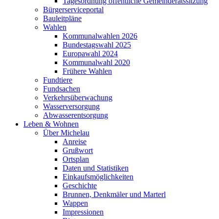
Tagesordnung öffentliche Gemeinderatssitzung
Bürgerserviceportal
Bauleitpläne
Wahlen
Kommunalwahlen 2026
Bundestagswahl 2025
Europawahl 2024
Kommunalwahl 2020
Frühere Wahlen
Fundtiere
Fundsachen
Verkehrsüberwachung
Wasserversorgung
Abwasserentsorgung
Leben & Wohnen
Über Michelau
Anreise
Grußwort
Ortsplan
Daten und Statistiken
Einkaufsmöglichkeiten
Geschichte
Brunnen, Denkmäler und Marterl
Wappen
Impressionen