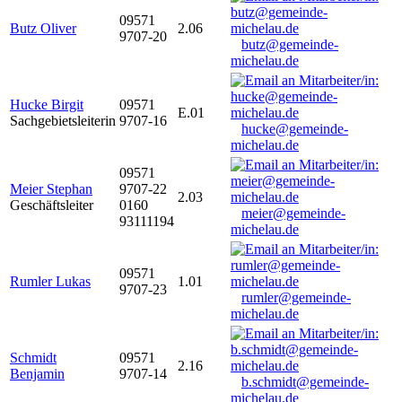
09571
Butz Oliver
2.06
9707-20
butz@gemeinde-
michelau.de
Hucke Birgit
09571
E.01
Sachgebietsleiterin
9707-16
hucke@gemeinde-
michelau.de
09571
Meier Stephan
9707-22
2.03
Geschäftsleiter
0160
meier@gemeinde-
93111194
michelau.de
09571
Rumler Lukas
1.01
9707-23
rumler@gemeinde-
michelau.de
Schmidt
09571
2.16
Benjamin
9707-14
b.schmidt@gemeinde-
michelau.de