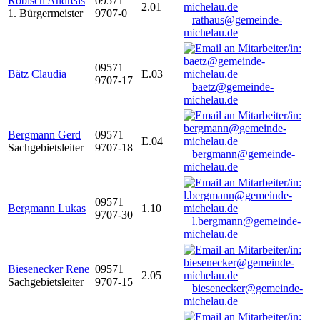
Robisch Andreas
09571
2.01
1. Bürgermeister
9707-0
rathaus@gemeinde-
michelau.de
09571
Bätz Claudia
E.03
9707-17
baetz@gemeinde-
michelau.de
Bergmann Gerd
09571
E.04
Sachgebietsleiter
9707-18
bergmann@gemeinde-
michelau.de
09571
Bergmann Lukas
1.10
9707-30
l.bergmann@gemeinde-
michelau.de
Biesenecker Rene
09571
2.05
Sachgebietsleiter
9707-15
biesenecker@gemeinde-
michelau.de