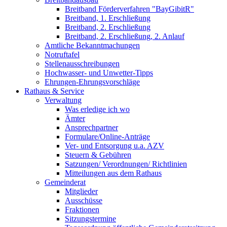
Breitband Förderverfahren "BayGibitR"
Breitband, 1. Erschließung
Breitband, 2. Erschließung
Breitband, 2. Erschließung, 2. Anlauf
Amtliche Bekanntmachungen
Notruftafel
Stellenausschreibungen
Hochwasser- und Unwetter-Tipps
Ehrungen-Ehrungsvorschläge
Rathaus & Service
Verwaltung
Was erledige ich wo
Ämter
Ansprechpartner
Formulare/Online-Anträge
Ver- und Entsorgung u.a. AZV
Steuern & Gebühren
Satzungen/ Verordnungen/ Richtlinien
Mitteilungen aus dem Rathaus
Gemeinderat
Mitglieder
Ausschüsse
Fraktionen
Sitzungstermine