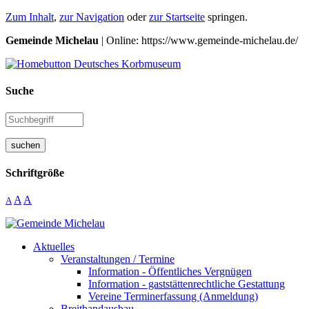
Zum Inhalt
,
zur Navigation
oder
zur Startseite
springen.
Gemeinde Michelau
| Online: https://www.gemeinde-michelau.de/
Suche
suchen
Schriftgröße
A
A
A
Aktuelles
Veranstaltungen / Termine
Information - Öffentliches Vergnügen
Information - gaststättenrechtliche Gestattung
Vereine Terminerfassung (Anmeldung)
Breitbandausbau