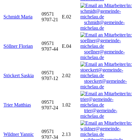
09571
Schmidt Maria
E.02
9707-21
schmidt@gemeinde-
michelau.de
09571
Söllner Florian
E.04
9707-44
soellner@gemeinde-
michelau.de
09571
Stöckert Saskia
2.02
9707-12
stoeckert@gemeinde-
michelau.de
09571
Trier Matthias
1.02
9707-24
trier@gemeinde-
michelau.de
09571
Wildner Yannic
2.13
9707-34
wildner@gemeinde-