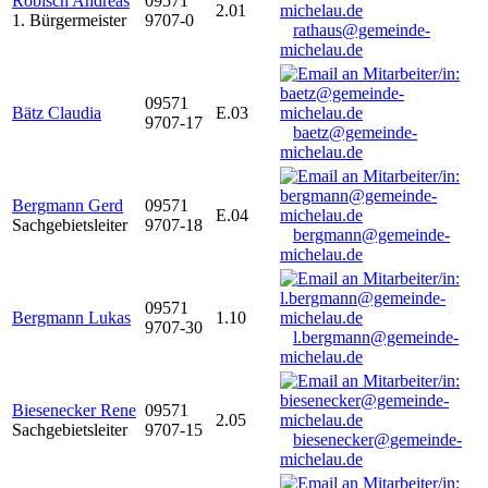
Robisch Andreas
09571
2.01
1. Bürgermeister
9707-0
rathaus@gemeinde-
michelau.de
09571
Bätz Claudia
E.03
9707-17
baetz@gemeinde-
michelau.de
Bergmann Gerd
09571
E.04
Sachgebietsleiter
9707-18
bergmann@gemeinde-
michelau.de
09571
Bergmann Lukas
1.10
9707-30
l.bergmann@gemeinde-
michelau.de
Biesenecker Rene
09571
2.05
Sachgebietsleiter
9707-15
biesenecker@gemeinde-
michelau.de