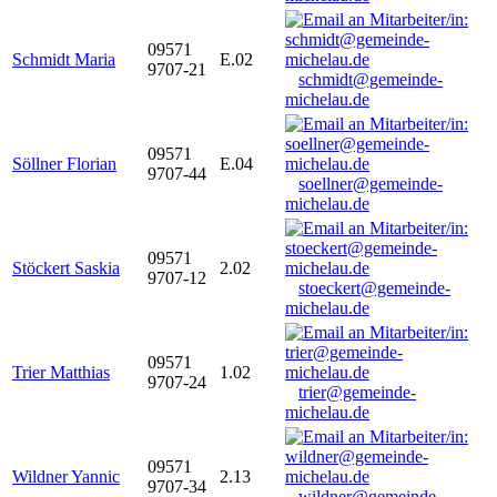
09571
Schmidt Maria
E.02
9707-21
schmidt@gemeinde-
michelau.de
09571
Söllner Florian
E.04
9707-44
soellner@gemeinde-
michelau.de
09571
Stöckert Saskia
2.02
9707-12
stoeckert@gemeinde-
michelau.de
09571
Trier Matthias
1.02
9707-24
trier@gemeinde-
michelau.de
09571
Wildner Yannic
2.13
9707-34
wildner@gemeinde-