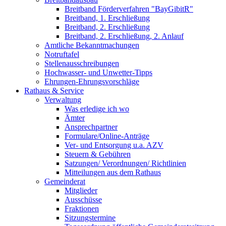
Breitband Förderverfahren "BayGibitR"
Breitband, 1. Erschließung
Breitband, 2. Erschließung
Breitband, 2. Erschließung, 2. Anlauf
Amtliche Bekanntmachungen
Notruftafel
Stellenausschreibungen
Hochwasser- und Unwetter-Tipps
Ehrungen-Ehrungsvorschläge
Rathaus & Service
Verwaltung
Was erledige ich wo
Ämter
Ansprechpartner
Formulare/Online-Anträge
Ver- und Entsorgung u.a. AZV
Steuern & Gebühren
Satzungen/ Verordnungen/ Richtlinien
Mitteilungen aus dem Rathaus
Gemeinderat
Mitglieder
Ausschüsse
Fraktionen
Sitzungstermine