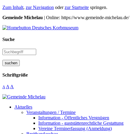
Zum Inhalt
,
zur Navigation
oder
zur Startseite
springen.
Gemeinde Michelau
| Online: https://www.gemeinde-michelau.de/
Suche
suchen
Schriftgröße
A
A
A
Aktuelles
Veranstaltungen / Termine
Information - Öffentliches Vergnügen
Information - gaststättenrechtliche Gestattung
Vereine Terminerfassung (Anmeldung)
Breitbandausbau