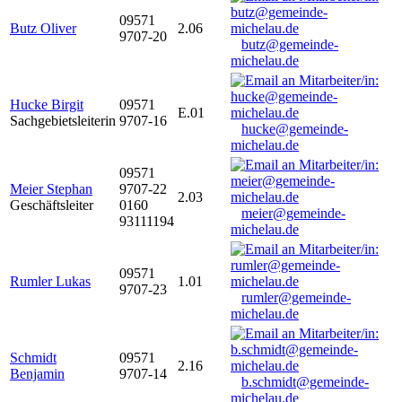
09571
Butz Oliver
2.06
9707-20
butz@gemeinde-
michelau.de
Hucke Birgit
09571
E.01
Sachgebietsleiterin
9707-16
hucke@gemeinde-
michelau.de
09571
Meier Stephan
9707-22
2.03
Geschäftsleiter
0160
meier@gemeinde-
93111194
michelau.de
09571
Rumler Lukas
1.01
9707-23
rumler@gemeinde-
michelau.de
Schmidt
09571
2.16
Benjamin
9707-14
b.schmidt@gemeinde-
michelau.de