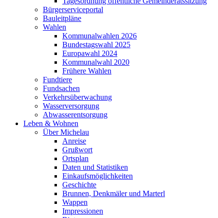
Tagesordnung öffentliche Gemeinderatssitzung
Bürgerserviceportal
Bauleitpläne
Wahlen
Kommunalwahlen 2026
Bundestagswahl 2025
Europawahl 2024
Kommunalwahl 2020
Frühere Wahlen
Fundtiere
Fundsachen
Verkehrsüberwachung
Wasserversorgung
Abwasserentsorgung
Leben & Wohnen
Über Michelau
Anreise
Grußwort
Ortsplan
Daten und Statistiken
Einkaufsmöglichkeiten
Geschichte
Brunnen, Denkmäler und Marterl
Wappen
Impressionen