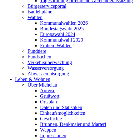
Tagesordnung öffentliche Gemeinderatssitzung
Bürgerserviceportal
Bauleitpläne
Wahlen
Kommunalwahlen 2026
Bundestagswahl 2025
Europawahl 2024
Kommunalwahl 2020
Frühere Wahlen
Fundtiere
Fundsachen
Verkehrsüberwachung
Wasserversorgung
Abwasserentsorgung
Leben & Wohnen
Über Michelau
Anreise
Grußwort
Ortsplan
Daten und Statistiken
Einkaufsmöglichkeiten
Geschichte
Brunnen, Denkmäler und Marterl
Wappen
Impressionen