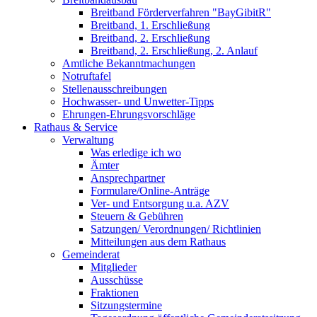
Breitband Förderverfahren "BayGibitR"
Breitband, 1. Erschließung
Breitband, 2. Erschließung
Breitband, 2. Erschließung, 2. Anlauf
Amtliche Bekanntmachungen
Notruftafel
Stellenausschreibungen
Hochwasser- und Unwetter-Tipps
Ehrungen-Ehrungsvorschläge
Rathaus & Service
Verwaltung
Was erledige ich wo
Ämter
Ansprechpartner
Formulare/Online-Anträge
Ver- und Entsorgung u.a. AZV
Steuern & Gebühren
Satzungen/ Verordnungen/ Richtlinien
Mitteilungen aus dem Rathaus
Gemeinderat
Mitglieder
Ausschüsse
Fraktionen
Sitzungstermine