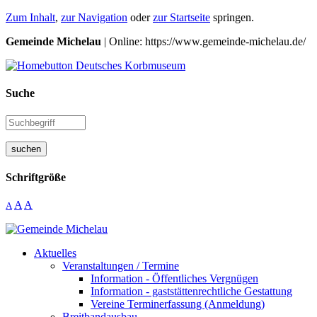
Zum Inhalt
,
zur Navigation
oder
zur Startseite
springen.
Gemeinde Michelau
| Online: https://www.gemeinde-michelau.de/
Suche
suchen
Schriftgröße
A
A
A
Aktuelles
Veranstaltungen / Termine
Information - Öffentliches Vergnügen
Information - gaststättenrechtliche Gestattung
Vereine Terminerfassung (Anmeldung)
Breitbandausbau