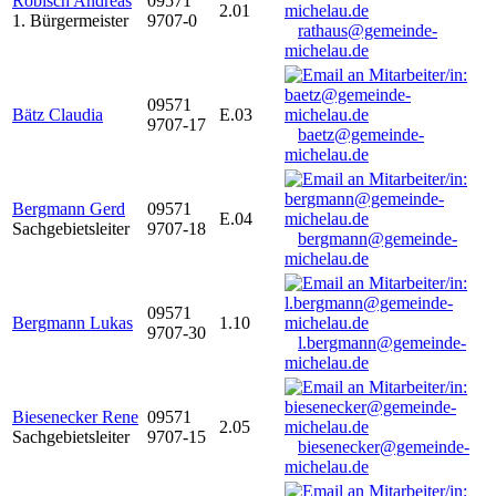
Robisch Andreas
09571
2.01
1. Bürgermeister
9707-0
rathaus@gemeinde-
michelau.de
09571
Bätz Claudia
E.03
9707-17
baetz@gemeinde-
michelau.de
Bergmann Gerd
09571
E.04
Sachgebietsleiter
9707-18
bergmann@gemeinde-
michelau.de
09571
Bergmann Lukas
1.10
9707-30
l.bergmann@gemeinde-
michelau.de
Biesenecker Rene
09571
2.05
Sachgebietsleiter
9707-15
biesenecker@gemeinde-
michelau.de