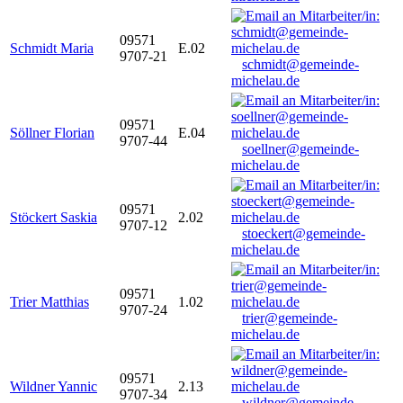
09571
Schmidt Maria
E.02
9707-21
schmidt@gemeinde-
michelau.de
09571
Söllner Florian
E.04
9707-44
soellner@gemeinde-
michelau.de
09571
Stöckert Saskia
2.02
9707-12
stoeckert@gemeinde-
michelau.de
09571
Trier Matthias
1.02
9707-24
trier@gemeinde-
michelau.de
09571
Wildner Yannic
2.13
9707-34
wildner@gemeinde-