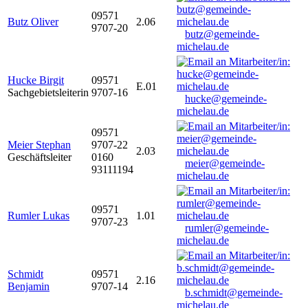
09571
Butz Oliver
2.06
9707-20
butz@gemeinde-
michelau.de
Hucke Birgit
09571
E.01
Sachgebietsleiterin
9707-16
hucke@gemeinde-
michelau.de
09571
Meier Stephan
9707-22
2.03
Geschäftsleiter
0160
meier@gemeinde-
93111194
michelau.de
09571
Rumler Lukas
1.01
9707-23
rumler@gemeinde-
michelau.de
Schmidt
09571
2.16
Benjamin
9707-14
b.schmidt@gemeinde-
michelau.de