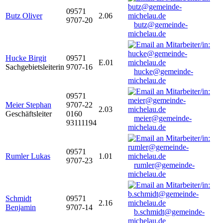
09571
Butz Oliver
2.06
9707-20
butz@gemeinde-
michelau.de
Hucke Birgit
09571
E.01
Sachgebietsleiterin
9707-16
hucke@gemeinde-
michelau.de
09571
Meier Stephan
9707-22
2.03
Geschäftsleiter
0160
meier@gemeinde-
93111194
michelau.de
09571
Rumler Lukas
1.01
9707-23
rumler@gemeinde-
michelau.de
Schmidt
09571
2.16
Benjamin
9707-14
b.schmidt@gemeinde-
michelau.de