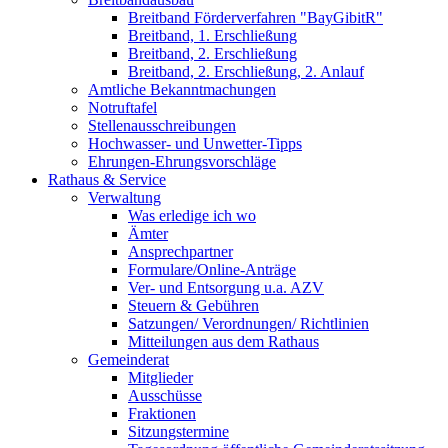
Breitband Förderverfahren "BayGibitR"
Breitband, 1. Erschließung
Breitband, 2. Erschließung
Breitband, 2. Erschließung, 2. Anlauf
Amtliche Bekanntmachungen
Notruftafel
Stellenausschreibungen
Hochwasser- und Unwetter-Tipps
Ehrungen-Ehrungsvorschläge
Rathaus & Service
Verwaltung
Was erledige ich wo
Ämter
Ansprechpartner
Formulare/Online-Anträge
Ver- und Entsorgung u.a. AZV
Steuern & Gebühren
Satzungen/ Verordnungen/ Richtlinien
Mitteilungen aus dem Rathaus
Gemeinderat
Mitglieder
Ausschüsse
Fraktionen
Sitzungstermine