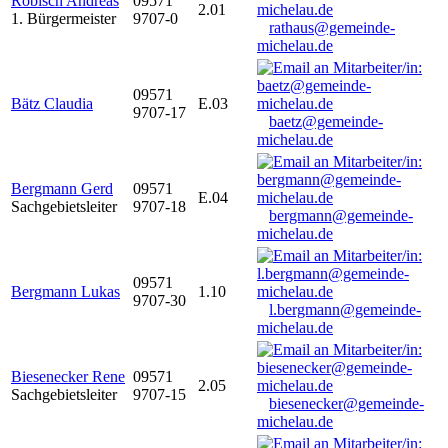
Robisch Andreas
09571
2.01
1. Bürgermeister
9707-0
rathaus@gemeinde-
michelau.de
09571
Bätz Claudia
E.03
9707-17
baetz@gemeinde-
michelau.de
Bergmann Gerd
09571
E.04
Sachgebietsleiter
9707-18
bergmann@gemeinde-
michelau.de
09571
Bergmann Lukas
1.10
9707-30
l.bergmann@gemeinde-
michelau.de
Biesenecker Rene
09571
2.05
Sachgebietsleiter
9707-15
biesenecker@gemeinde-
michelau.de