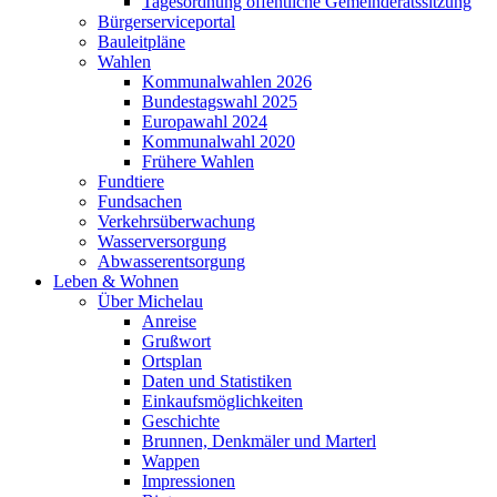
Tagesordnung öffentliche Gemeinderatssitzung
Bürgerserviceportal
Bauleitpläne
Wahlen
Kommunalwahlen 2026
Bundestagswahl 2025
Europawahl 2024
Kommunalwahl 2020
Frühere Wahlen
Fundtiere
Fundsachen
Verkehrsüberwachung
Wasserversorgung
Abwasserentsorgung
Leben & Wohnen
Über Michelau
Anreise
Grußwort
Ortsplan
Daten und Statistiken
Einkaufsmöglichkeiten
Geschichte
Brunnen, Denkmäler und Marterl
Wappen
Impressionen