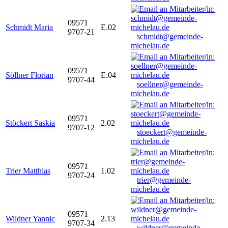
09571
Schmidt Maria
E.02
9707-21
schmidt@gemeinde-
michelau.de
09571
Söllner Florian
E.04
9707-44
soellner@gemeinde-
michelau.de
09571
Stöckert Saskia
2.02
9707-12
stoeckert@gemeinde-
michelau.de
09571
Trier Matthias
1.02
9707-24
trier@gemeinde-
michelau.de
09571
Wildner Yannic
2.13
9707-34
wildner@gemeinde-