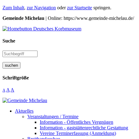
Zum Inhalt
,
zur Navigation
oder
zur Startseite
springen.
Gemeinde Michelau
| Online: https://www.gemeinde-michelau.de/
Suche
suchen
Schriftgröße
A
A
A
Aktuelles
Veranstaltungen / Termine
Information - Öffentliches Vergnügen
Information - gaststättenrechtliche Gestattung
Vereine Terminerfassung (Anmeldung)
Breitbandausbau