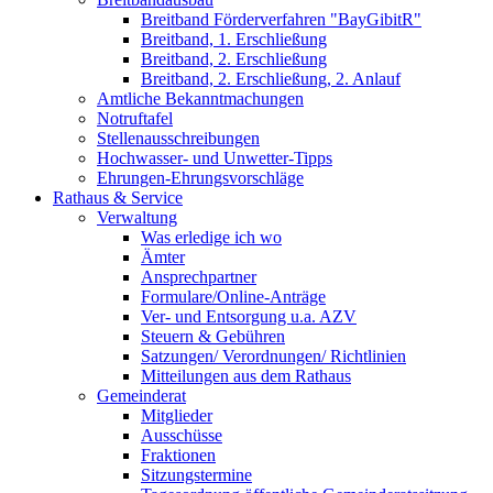
Breitband Förderverfahren "BayGibitR"
Breitband, 1. Erschließung
Breitband, 2. Erschließung
Breitband, 2. Erschließung, 2. Anlauf
Amtliche Bekanntmachungen
Notruftafel
Stellenausschreibungen
Hochwasser- und Unwetter-Tipps
Ehrungen-Ehrungsvorschläge
Rathaus & Service
Verwaltung
Was erledige ich wo
Ämter
Ansprechpartner
Formulare/Online-Anträge
Ver- und Entsorgung u.a. AZV
Steuern & Gebühren
Satzungen/ Verordnungen/ Richtlinien
Mitteilungen aus dem Rathaus
Gemeinderat
Mitglieder
Ausschüsse
Fraktionen
Sitzungstermine