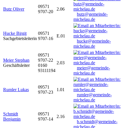
09571
Butz Oliver
2.06
9707-20
butz@gemeinde-
michelau.de
Hucke Birgit
09571
E.01
Sachgebietsleiterin
9707-16
hucke@gemeinde-
michelau.de
09571
Meier Stephan
9707-22
2.03
Geschäftsleiter
0160
meier@gemeinde-
93111194
michelau.de
09571
Rumler Lukas
1.01
9707-23
rumler@gemeinde-
michelau.de
Schmidt
09571
2.16
Benjamin
9707-14
b.schmidt@gemeinde-
michelau.de