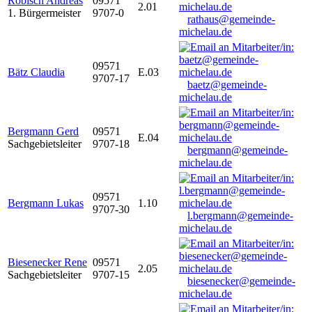
Robisch Andreas
09571
2.01
1. Bürgermeister
9707-0
rathaus@gemeinde-
michelau.de
09571
Bätz Claudia
E.03
9707-17
baetz@gemeinde-
michelau.de
Bergmann Gerd
09571
E.04
Sachgebietsleiter
9707-18
bergmann@gemeinde-
michelau.de
09571
Bergmann Lukas
1.10
9707-30
l.bergmann@gemeinde-
michelau.de
Biesenecker Rene
09571
2.05
Sachgebietsleiter
9707-15
biesenecker@gemeinde-
michelau.de