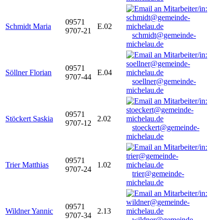
09571
Schmidt Maria
E.02
9707-21
schmidt@gemeinde-
michelau.de
09571
Söllner Florian
E.04
9707-44
soellner@gemeinde-
michelau.de
09571
Stöckert Saskia
2.02
9707-12
stoeckert@gemeinde-
michelau.de
09571
Trier Matthias
1.02
9707-24
trier@gemeinde-
michelau.de
09571
Wildner Yannic
2.13
9707-34
wildner@gemeinde-