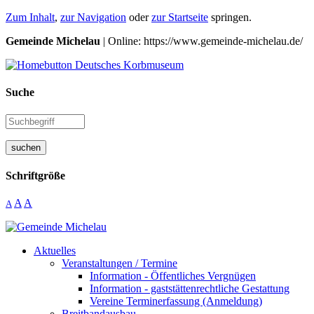
Zum Inhalt
,
zur Navigation
oder
zur Startseite
springen.
Gemeinde Michelau
| Online: https://www.gemeinde-michelau.de/
Suche
suchen
Schriftgröße
A
A
A
Aktuelles
Veranstaltungen / Termine
Information - Öffentliches Vergnügen
Information - gaststättenrechtliche Gestattung
Vereine Terminerfassung (Anmeldung)
Breitbandausbau