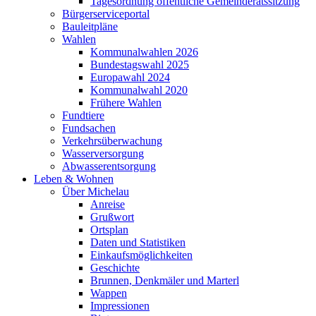
Tagesordnung öffentliche Gemeinderatssitzung
Bürgerserviceportal
Bauleitpläne
Wahlen
Kommunalwahlen 2026
Bundestagswahl 2025
Europawahl 2024
Kommunalwahl 2020
Frühere Wahlen
Fundtiere
Fundsachen
Verkehrsüberwachung
Wasserversorgung
Abwasserentsorgung
Leben & Wohnen
Über Michelau
Anreise
Grußwort
Ortsplan
Daten und Statistiken
Einkaufsmöglichkeiten
Geschichte
Brunnen, Denkmäler und Marterl
Wappen
Impressionen