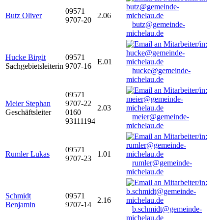
09571
Butz Oliver
2.06
9707-20
butz@gemeinde-
michelau.de
Hucke Birgit
09571
E.01
Sachgebietsleiterin
9707-16
hucke@gemeinde-
michelau.de
09571
Meier Stephan
9707-22
2.03
Geschäftsleiter
0160
meier@gemeinde-
93111194
michelau.de
09571
Rumler Lukas
1.01
9707-23
rumler@gemeinde-
michelau.de
Schmidt
09571
2.16
Benjamin
9707-14
b.schmidt@gemeinde-
michelau.de