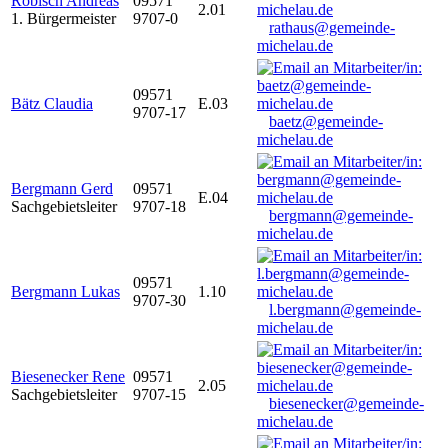
Robisch Andreas
09571
2.01
1. Bürgermeister
9707-0
rathaus@gemeinde-
michelau.de
09571
Bätz Claudia
E.03
9707-17
baetz@gemeinde-
michelau.de
Bergmann Gerd
09571
E.04
Sachgebietsleiter
9707-18
bergmann@gemeinde-
michelau.de
09571
Bergmann Lukas
1.10
9707-30
l.bergmann@gemeinde-
michelau.de
Biesenecker Rene
09571
2.05
Sachgebietsleiter
9707-15
biesenecker@gemeinde-
michelau.de