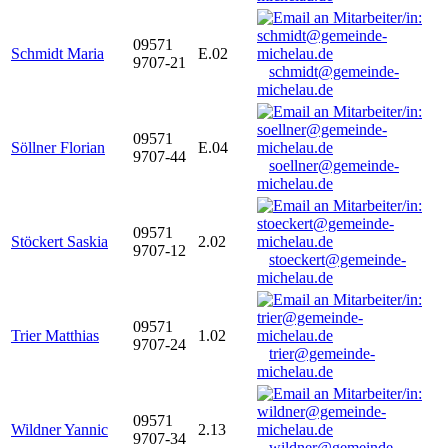
09571
Schmidt Maria
E.02
9707-21
schmidt@gemeinde-
michelau.de
09571
Söllner Florian
E.04
9707-44
soellner@gemeinde-
michelau.de
09571
Stöckert Saskia
2.02
9707-12
stoeckert@gemeinde-
michelau.de
09571
Trier Matthias
1.02
9707-24
trier@gemeinde-
michelau.de
09571
Wildner Yannic
2.13
9707-34
wildner@gemeinde-