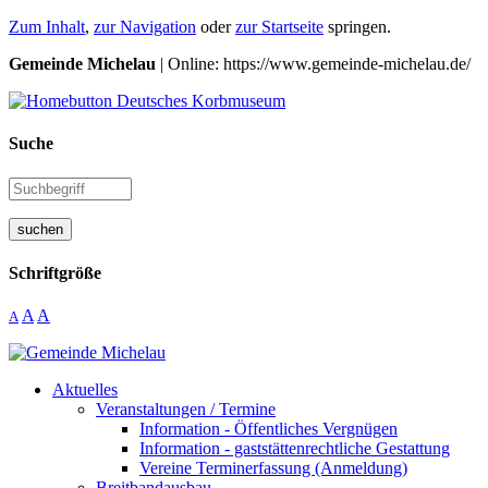
Zum Inhalt
,
zur Navigation
oder
zur Startseite
springen.
Gemeinde Michelau
| Online: https://www.gemeinde-michelau.de/
Suche
suchen
Schriftgröße
A
A
A
Aktuelles
Veranstaltungen / Termine
Information - Öffentliches Vergnügen
Information - gaststättenrechtliche Gestattung
Vereine Terminerfassung (Anmeldung)
Breitbandausbau