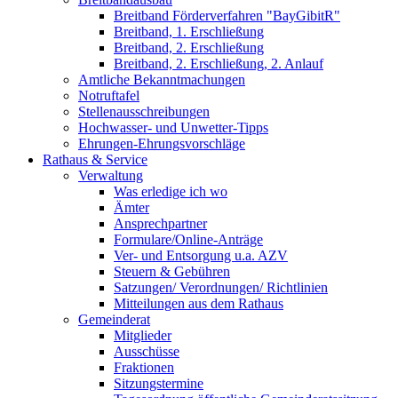
Breitband Förderverfahren "BayGibitR"
Breitband, 1. Erschließung
Breitband, 2. Erschließung
Breitband, 2. Erschließung, 2. Anlauf
Amtliche Bekanntmachungen
Notruftafel
Stellenausschreibungen
Hochwasser- und Unwetter-Tipps
Ehrungen-Ehrungsvorschläge
Rathaus & Service
Verwaltung
Was erledige ich wo
Ämter
Ansprechpartner
Formulare/Online-Anträge
Ver- und Entsorgung u.a. AZV
Steuern & Gebühren
Satzungen/ Verordnungen/ Richtlinien
Mitteilungen aus dem Rathaus
Gemeinderat
Mitglieder
Ausschüsse
Fraktionen
Sitzungstermine