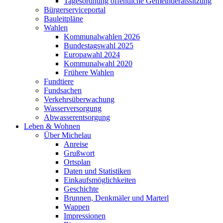
Tagesordnung öffentliche Gemeinderatssitzung
Bürgerserviceportal
Bauleitpläne
Wahlen
Kommunalwahlen 2026
Bundestagswahl 2025
Europawahl 2024
Kommunalwahl 2020
Frühere Wahlen
Fundtiere
Fundsachen
Verkehrsüberwachung
Wasserversorgung
Abwasserentsorgung
Leben & Wohnen
Über Michelau
Anreise
Grußwort
Ortsplan
Daten und Statistiken
Einkaufsmöglichkeiten
Geschichte
Brunnen, Denkmäler und Marterl
Wappen
Impressionen