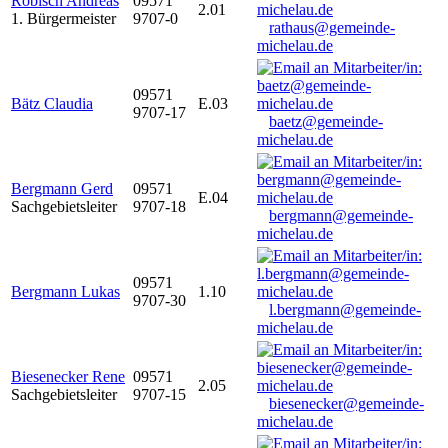
Robisch Andreas
09571
2.01
1. Bürgermeister
9707-0
rathaus@gemeinde-
michelau.de
09571
Bätz Claudia
E.03
9707-17
baetz@gemeinde-
michelau.de
Bergmann Gerd
09571
E.04
Sachgebietsleiter
9707-18
bergmann@gemeinde-
michelau.de
09571
Bergmann Lukas
1.10
9707-30
l.bergmann@gemeinde-
michelau.de
Biesenecker Rene
09571
2.05
Sachgebietsleiter
9707-15
biesenecker@gemeinde-
michelau.de