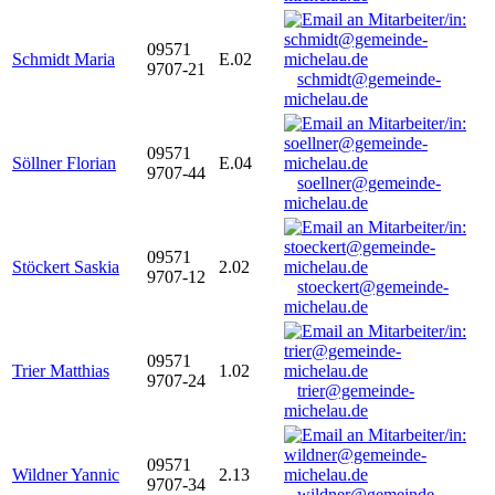
09571
Schmidt Maria
E.02
9707-21
schmidt@gemeinde-
michelau.de
09571
Söllner Florian
E.04
9707-44
soellner@gemeinde-
michelau.de
09571
Stöckert Saskia
2.02
9707-12
stoeckert@gemeinde-
michelau.de
09571
Trier Matthias
1.02
9707-24
trier@gemeinde-
michelau.de
09571
Wildner Yannic
2.13
9707-34
wildner@gemeinde-