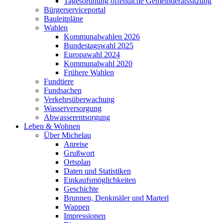
Tagesordnung öffentliche Gemeinderatssitzung
Bürgerserviceportal
Bauleitpläne
Wahlen
Kommunalwahlen 2026
Bundestagswahl 2025
Europawahl 2024
Kommunalwahl 2020
Frühere Wahlen
Fundtiere
Fundsachen
Verkehrsüberwachung
Wasserversorgung
Abwasserentsorgung
Leben & Wohnen
Über Michelau
Anreise
Grußwort
Ortsplan
Daten und Statistiken
Einkaufsmöglichkeiten
Geschichte
Brunnen, Denkmäler und Marterl
Wappen
Impressionen