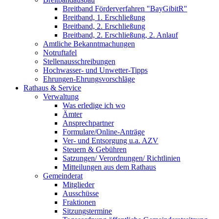
Breitband Förderverfahren "BayGibitR"
Breitband, 1. Erschließung
Breitband, 2. Erschließung
Breitband, 2. Erschließung, 2. Anlauf
Amtliche Bekanntmachungen
Notruftafel
Stellenausschreibungen
Hochwasser- und Unwetter-Tipps
Ehrungen-Ehrungsvorschläge
Rathaus & Service
Verwaltung
Was erledige ich wo
Ämter
Ansprechpartner
Formulare/Online-Anträge
Ver- und Entsorgung u.a. AZV
Steuern & Gebühren
Satzungen/ Verordnungen/ Richtlinien
Mitteilungen aus dem Rathaus
Gemeinderat
Mitglieder
Ausschüsse
Fraktionen
Sitzungstermine