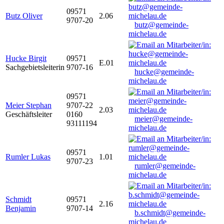
09571
Butz Oliver
2.06
9707-20
butz@gemeinde-
michelau.de
Hucke Birgit
09571
E.01
Sachgebietsleiterin
9707-16
hucke@gemeinde-
michelau.de
09571
Meier Stephan
9707-22
2.03
Geschäftsleiter
0160
meier@gemeinde-
93111194
michelau.de
09571
Rumler Lukas
1.01
9707-23
rumler@gemeinde-
michelau.de
Schmidt
09571
2.16
Benjamin
9707-14
b.schmidt@gemeinde-
michelau.de