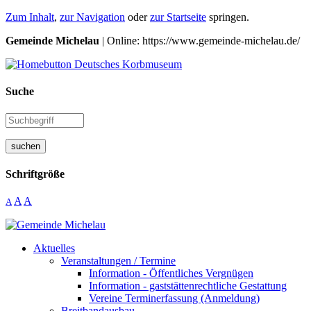
Zum Inhalt
,
zur Navigation
oder
zur Startseite
springen.
Gemeinde Michelau
| Online: https://www.gemeinde-michelau.de/
Suche
suchen
Schriftgröße
A
A
A
Aktuelles
Veranstaltungen / Termine
Information - Öffentliches Vergnügen
Information - gaststättenrechtliche Gestattung
Vereine Terminerfassung (Anmeldung)
Breitbandausbau