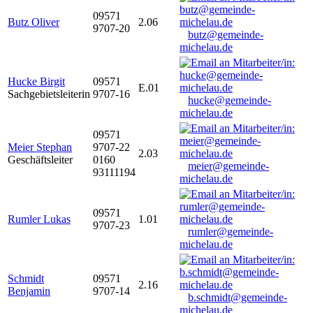
09571
Butz Oliver
2.06
9707-20
butz@gemeinde-
michelau.de
Hucke Birgit
09571
E.01
Sachgebietsleiterin
9707-16
hucke@gemeinde-
michelau.de
09571
Meier Stephan
9707-22
2.03
Geschäftsleiter
0160
meier@gemeinde-
93111194
michelau.de
09571
Rumler Lukas
1.01
9707-23
rumler@gemeinde-
michelau.de
Schmidt
09571
2.16
Benjamin
9707-14
b.schmidt@gemeinde-
michelau.de