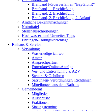
Breitband Förderverfahren "BayGibitR"
Breitband, 1. Erschließung
Breitband, 2. Erschließung
Breitband, 2. Erschließung, 2. Anlauf
Amtliche Bekanntmachungen
Notruftafel
Stellenausschreibungen
Hochwasser- und Unwetter-Tipps
Ehrungen-Ehrungsvorschläge
Rathaus & Service
Verwaltung
Was erledige ich wo
Ämter
Ansprechpartner
Formulare/Online-Anträge
Ver- und Entsorgung u.a. AZV
Steuern & Gebühren
Satzungen/ Verordnungen/ Richtlinien
Mitteilungen aus dem Rathaus
Gemeinderat
Mitglieder
Ausschüsse
Fraktionen
Sitzungstermine