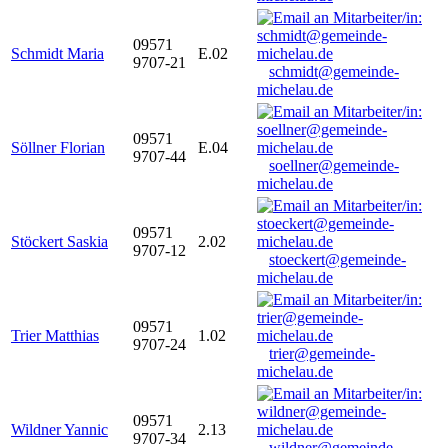
09571
Schmidt Maria
E.02
9707-21
schmidt@gemeinde-
michelau.de
09571
Söllner Florian
E.04
9707-44
soellner@gemeinde-
michelau.de
09571
Stöckert Saskia
2.02
9707-12
stoeckert@gemeinde-
michelau.de
09571
Trier Matthias
1.02
9707-24
trier@gemeinde-
michelau.de
09571
Wildner Yannic
2.13
9707-34
wildner@gemeinde-