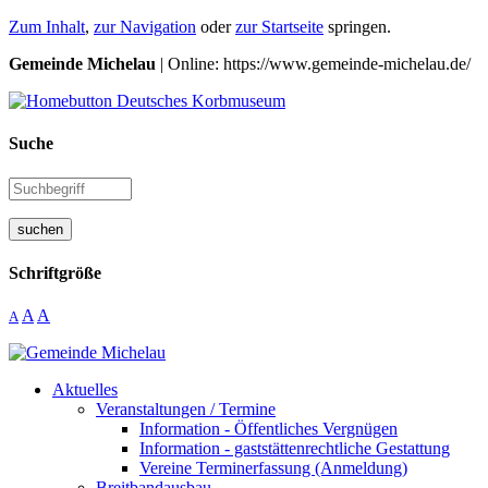
Zum Inhalt
,
zur Navigation
oder
zur Startseite
springen.
Gemeinde Michelau
| Online: https://www.gemeinde-michelau.de/
Suche
suchen
Schriftgröße
A
A
A
Aktuelles
Veranstaltungen / Termine
Information - Öffentliches Vergnügen
Information - gaststättenrechtliche Gestattung
Vereine Terminerfassung (Anmeldung)
Breitbandausbau