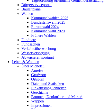
Tagesordnung öffentliche Gemeinderatssitzung
Bürgerserviceportal
Bauleitpläne
Wahlen
Kommunalwahlen 2026
Bundestagswahl 2025
Europawahl 2024
Kommunalwahl 2020
Frühere Wahlen
Fundtiere
Fundsachen
Verkehrsüberwachung
Wasserversorgung
Abwasserentsorgung
Leben & Wohnen
Über Michelau
Anreise
Grußwort
Ortsplan
Daten und Statistiken
Einkaufsmöglichkeiten
Geschichte
Brunnen, Denkmäler und Marterl
Wappen
Impressionen