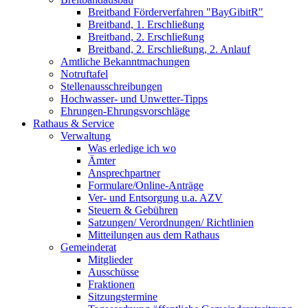
Breitband Förderverfahren "BayGibitR"
Breitband, 1. Erschließung
Breitband, 2. Erschließung
Breitband, 2. Erschließung, 2. Anlauf
Amtliche Bekanntmachungen
Notruftafel
Stellenausschreibungen
Hochwasser- und Unwetter-Tipps
Ehrungen-Ehrungsvorschläge
Rathaus & Service
Verwaltung
Was erledige ich wo
Ämter
Ansprechpartner
Formulare/Online-Anträge
Ver- und Entsorgung u.a. AZV
Steuern & Gebühren
Satzungen/ Verordnungen/ Richtlinien
Mitteilungen aus dem Rathaus
Gemeinderat
Mitglieder
Ausschüsse
Fraktionen
Sitzungstermine