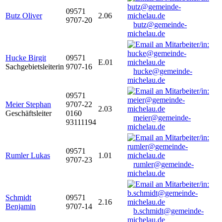
09571
Butz Oliver
2.06
9707-20
butz@gemeinde-
michelau.de
Hucke Birgit
09571
E.01
Sachgebietsleiterin
9707-16
hucke@gemeinde-
michelau.de
09571
Meier Stephan
9707-22
2.03
Geschäftsleiter
0160
meier@gemeinde-
93111194
michelau.de
09571
Rumler Lukas
1.01
9707-23
rumler@gemeinde-
michelau.de
Schmidt
09571
2.16
Benjamin
9707-14
b.schmidt@gemeinde-
michelau.de