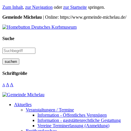
Zum Inhalt
,
zur Navigation
oder
zur Startseite
springen.
Gemeinde Michelau
| Online: https://www.gemeinde-michelau.de/
Suche
suchen
Schriftgröße
A
A
A
Aktuelles
Veranstaltungen / Termine
Information - Öffentliches Vergnügen
Information - gaststättenrechtliche Gestattung
Vereine Terminerfassung (Anmeldung)
Breitbandausbau