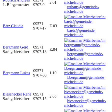
Robisch Andreas
09571
2.01
1. Bürgermeister
9707-0
rathaus@gemeinde-
michelau.de
09571
Bätz Claudia
E.03
9707-17
baetz@gemeinde-
michelau.de
Bergmann Gerd
09571
E.04
Sachgebietsleiter
9707-18
bergmann@gemeinde-
michelau.de
09571
Bergmann Lukas
1.10
9707-30
l.bergmann@gemeinde-
michelau.de
Biesenecker Rene
09571
2.05
Sachgebietsleiter
9707-15
biesenecker@gemeinde-
michelau.de