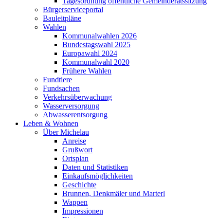
Tagesordnung öffentliche Gemeinderatssitzung
Bürgerserviceportal
Bauleitpläne
Wahlen
Kommunalwahlen 2026
Bundestagswahl 2025
Europawahl 2024
Kommunalwahl 2020
Frühere Wahlen
Fundtiere
Fundsachen
Verkehrsüberwachung
Wasserversorgung
Abwasserentsorgung
Leben & Wohnen
Über Michelau
Anreise
Grußwort
Ortsplan
Daten und Statistiken
Einkaufsmöglichkeiten
Geschichte
Brunnen, Denkmäler und Marterl
Wappen
Impressionen