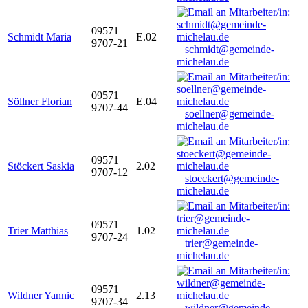
09571
Schmidt Maria
E.02
9707-21
schmidt@gemeinde-
michelau.de
09571
Söllner Florian
E.04
9707-44
soellner@gemeinde-
michelau.de
09571
Stöckert Saskia
2.02
9707-12
stoeckert@gemeinde-
michelau.de
09571
Trier Matthias
1.02
9707-24
trier@gemeinde-
michelau.de
09571
Wildner Yannic
2.13
9707-34
wildner@gemeinde-